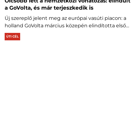
Olcsóbb lett a nemzetközi vonatozás: elindult
a GoVolta, és már terjeszkedik is
Új szereplő jelent meg az európai vasúti piacon: a
holland GoVolta március közepén elindította első…
ÚTI CÉL