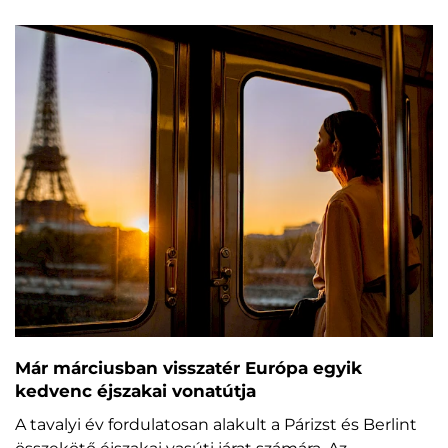
Már márciusban visszatér Európa egyik
kedvenc éjszakai vonatútja
A tavalyi év fordulatosan alakult a Párizst és Berlint