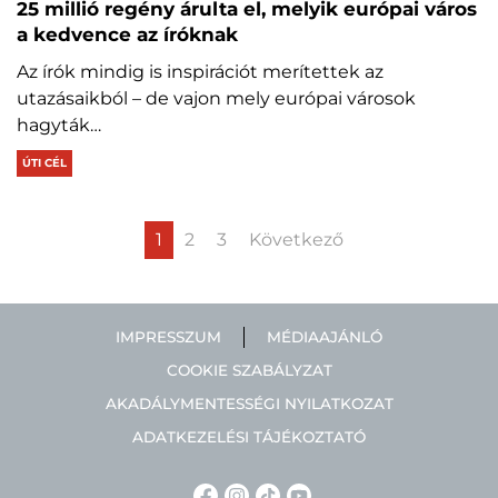
25 millió regény árulta el, melyik európai város
a kedvence az íróknak
Az írók mindig is inspirációt merítettek az
utazásaikból – de vajon mely európai városok
hagyták…
ÚTI CÉL
1
2
3
Következő
IMPRESSZUM
MÉDIAAJÁNLÓ
COOKIE SZABÁLYZAT
AKADÁLYMENTESSÉGI NYILATKOZAT
ADATKEZELÉSI TÁJÉKOZTATÓ