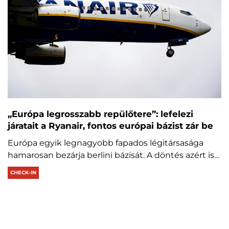
„Európa legrosszabb repülőtere”: lefelezi
járatait a Ryanair, fontos európai bázist zár be
Európa egyik legnagyobb fapados légitársasága
hamarosan bezárja berlini bázisát. A döntés azért is…
CHECK-IN