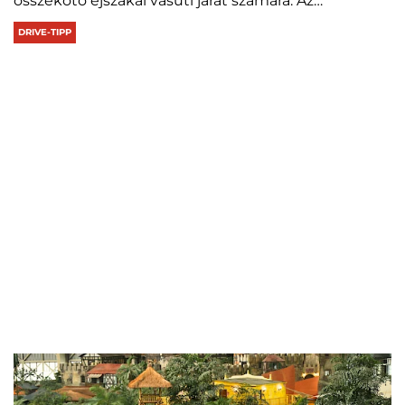
összekötő éjszakai vasúti járat számára. Az…
DRIVE-TIPP