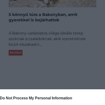
5 könnyű túra a Bakonyban, amit
gyerekkel is bejárhattok
A Bakony varázslatos világa ideális terep
azoknak a családoknak, akik szeretnének
kicsit elszakadni…
BELFÖLD
Do Not Process My Personal Information