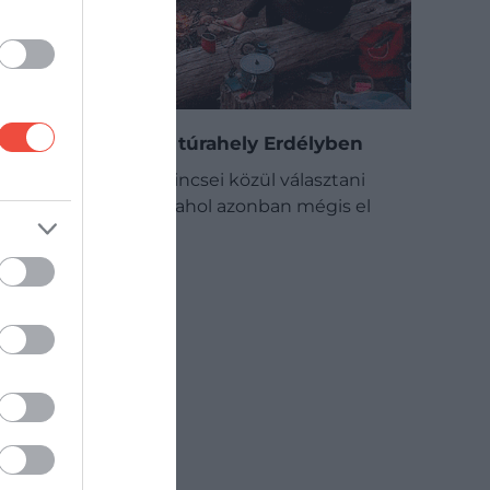
15 kihagyhatatlan túrahely Erdélyben
Erdély természeti kincsei közül választani
piszkosul nehéz, valahol azonban mégis el
kell…
ÚTI CÉL