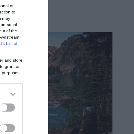
sonal or
ection to
ou may
 personal
out of the
 downstream
B’s List of
er and store
to grant or
ed purposes