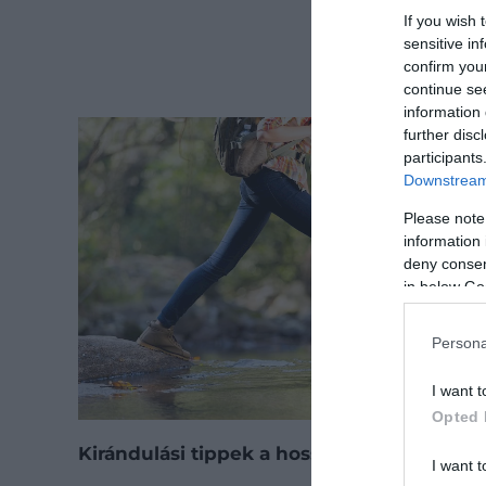
If you wish 
sensitive in
confirm you
continue se
information 
further disc
participants
Downstream 
Please note
information 
deny consent
in below Go
Persona
I want t
Opted 
Kirándulási tippek a hosszú hétvégére
I want t