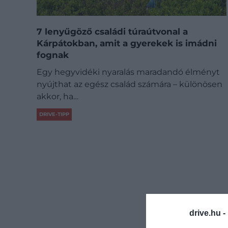
7 lenyűgöző családi túraútvonal a
Kárpátokban, amit a gyerekek is imádni
fognak
Egy hegyvidéki nyaralás maradandó élményt
nyújthat az egész család számára – különösen
akkor, ha…
DRIVE-TIPP
drive.hu -