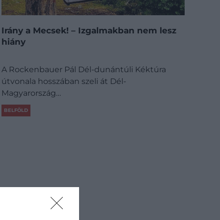
Irány a Mecsek! – Izgalmakban nem lesz
hiány
A Rockenbauer Pál Dél-dunántúli Kéktúra
útvonala hosszában szeli át Dél-
Magyarország…
BELFÖLD