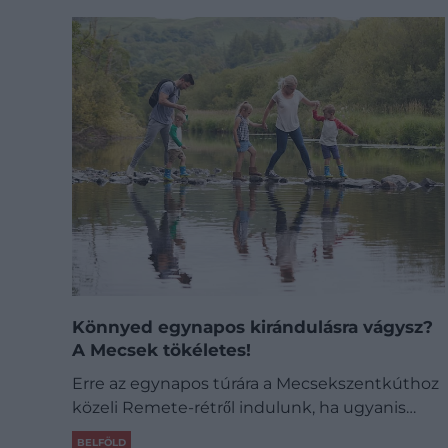
Könnyed egynapos kirándulásra vágysz?
A Mecsek tökéletes!
Erre az egynapos túrára a Mecsekszentkúthoz
közeli Remete-rétről indulunk, ha ugyanis…
BELFÖLD