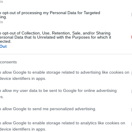
In
Hogy a hétvégi kirándulásról ne csak a
to opt-out of processing my Personal Data for Targeted
Normafa, Tihany vagy Dobogókő jusson
ing.
eszünkbe, ajánlunk…
In
BELFÖLD
o opt-out of Collection, Use, Retention, Sale, and/or Sharing
ersonal Data that Is Unrelated with the Purposes for which it
lected.
Out
consents
o allow Google to enable storage related to advertising like cookies on
evice identifiers in apps.
o allow my user data to be sent to Google for online advertising
s.
to allow Google to send me personalized advertising.
o allow Google to enable storage related to analytics like cookies on
evice identifiers in apps.