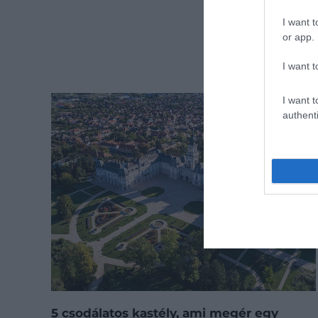
I want t
or app.
I want t
I want t
authenti
5 csodálatos kastély, ami megér egy