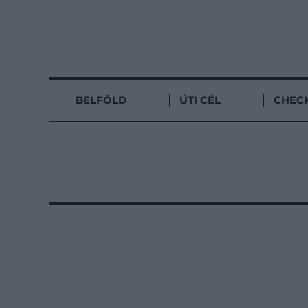
BELFÖLD
ÚTI CÉL
CHECK