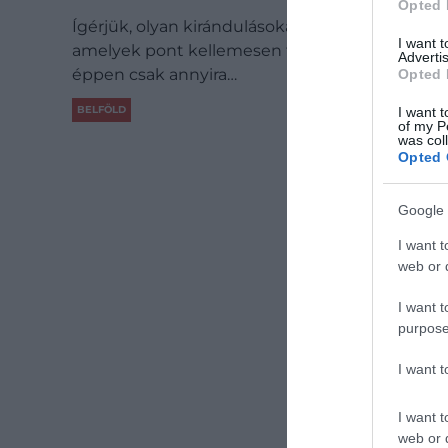
Opted 
Ígérjük, olyan kirándulásokat mutatunk,
I want 
amelyek pont kellemesen fárasztanak el,
Advertis
éppen csak annyira…
Opted 
BELFÖLD
I want t
of my P
was col
Opted 
Google 
I want t
web or d
I want t
purpose
I want 
I want t
web or d