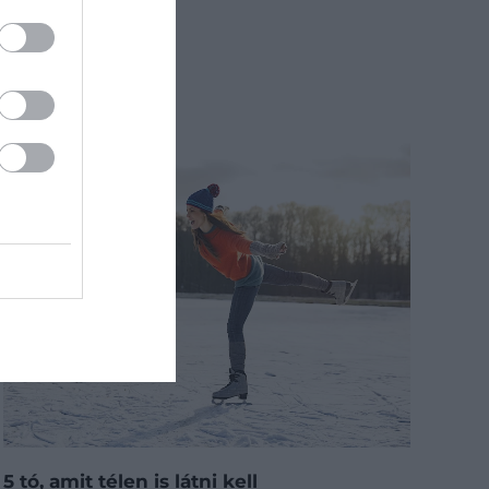
5 tó, amit télen is látni kell