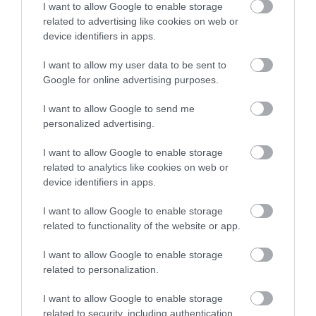
I want to allow Google to enable storage
related to advertising like cookies on web or
device identifiers in apps.
I want to allow my user data to be sent to
Google for online advertising purposes.
Spanyolország rejtett gyöngyszemei, amiket
alig ismernek a turisták
I want to allow Google to send me
personalized advertising.
Spanyolország a világ egyik legnépszerűbb
turistacélpontja, így azt hihetnénk, nehéz újat
I want to allow Google to enable storage
mondani…
related to analytics like cookies on web or
device identifiers in apps.
DRIVE-TIPP
I want to allow Google to enable storage
related to functionality of the website or app.
I want to allow Google to enable storage
related to personalization.
I want to allow Google to enable storage
related to security, including authentication