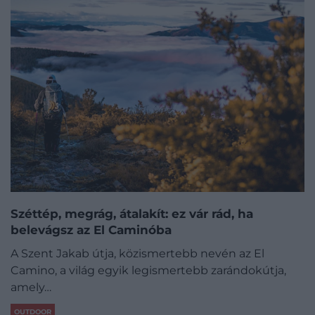
Széttép, megrág, átalakít: ez vár rád, ha
belevágsz az El Caminóba
A Szent Jakab útja, közismertebb nevén az El
Camino, a világ egyik legismertebb zarándokútja,
amely…
OUTDOOR