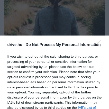
drive.hu -
Do Not Process My Personal Information
Az El Caminón túl: 5 bámulatos zarándokút
If you wish to opt-out of the sale, sharing to third parties, or
Európában
processing of your personal or sensitive information for
A becslések szerint egész Európában forró nyárra
targeted advertising by us, please use the below opt-out
van kilátás, ekkora hőségben pedig nem ideális, ha…
section to confirm your selection. Please note that after your
opt-out request is processed you may continue seeing
ÚTI CÉL
interest-based ads based on personal information utilized by
us or personal information disclosed to third parties prior to
your opt-out. You may separately opt-out of the further
disclosure of your personal information by third parties on the
IAB’s list of downstream participants. This information may
also be disclosed by us to third parties on the
IAB’s List of