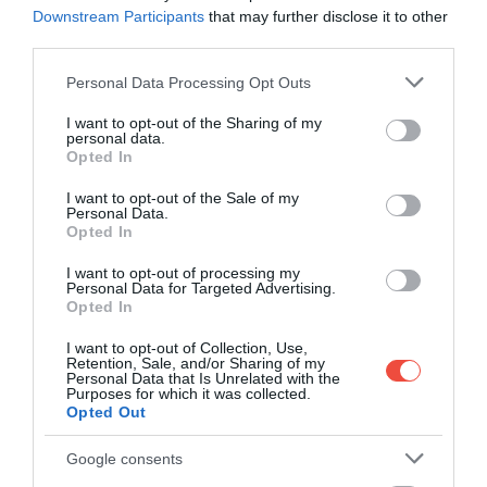
Downstream Participants
that may further disclose it to other
third parties.
Please note that this website/app uses one or more Google
Personal Data Processing Opt Outs
services and may gather and store information including but
not limited to your visit or usage behaviour. You may click to
I want to opt-out of the Sharing of my
personal data.
grant or deny consent to Google and its third-party tags to
Opted In
use your data for below specified purposes in below Google
consent section.
I want to opt-out of the Sale of my
Personal Data.
Opted In
I want to opt-out of processing my
Personal Data for Targeted Advertising.
Opted In
I want to opt-out of Collection, Use,
Retention, Sale, and/or Sharing of my
Personal Data that Is Unrelated with the
Purposes for which it was collected.
Opted Out
Google consents