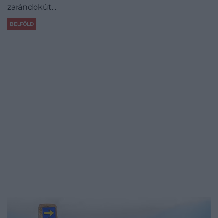
zarándokút…
BELFÖLD