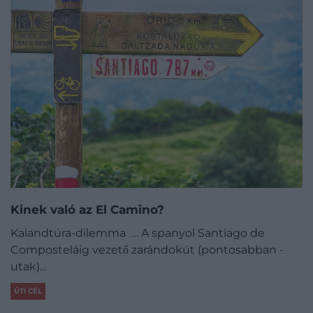
Kinek való az El Camino?
Kalandtúra-dilemma … A spanyol Santiago de
Composteláig vezető zarándokút (pontosabban -
utak)…
ÚTI CÉL