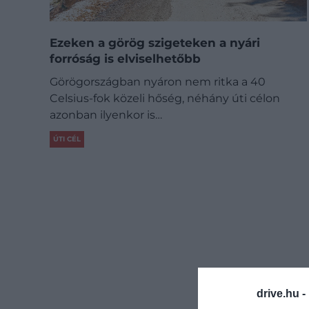
Ezeken a görög szigeteken a nyári
forróság is elviselhetőbb
Görögországban nyáron nem ritka a 40
Celsius-fok közeli hőség, néhány úti célon
azonban ilyenkor is…
ÚTI CÉL
drive.hu -