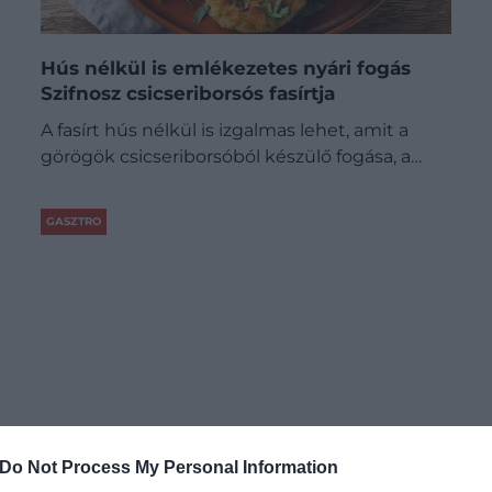
Hús nélkül is emlékezetes nyári fogás
Szifnosz csicseriborsós fasírtja
A fasírt hús nélkül is izgalmas lehet, amit a
görögök csicseriborsóból készülő fogása, a…
GASZTRO
Do Not Process My Personal Information