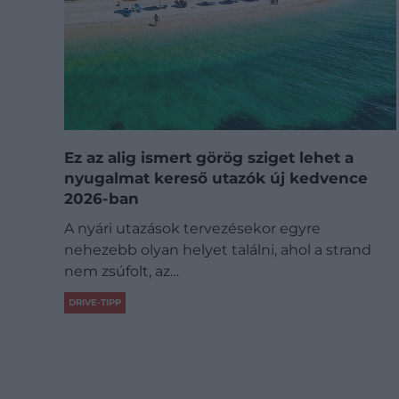
Ez az alig ismert görög sziget lehet a
nyugalmat kereső utazók új kedvence
2026-ban
A nyári utazások tervezésekor egyre
nehezebb olyan helyet találni, ahol a strand
nem zsúfolt, az…
DRIVE-TIPP