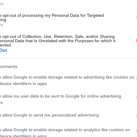
In
A sziklaomlás veszélye miatt az idei
főszezonban sem látogatható a Görögország
to opt-out of processing my Personal Data for Targeted
ing.
egyik legismertebb…
In
ÚTI CÉL
o opt-out of Collection, Use, Retention, Sale, and/or Sharing
ersonal Data that Is Unrelated with the Purposes for which it
lected.
Out
consents
o allow Google to enable storage related to advertising like cookies on
evice identifiers in apps.
o allow my user data to be sent to Google for online advertising
s.
to allow Google to send me personalized advertising.
o allow Google to enable storage related to analytics like cookies on
evice identifiers in apps.