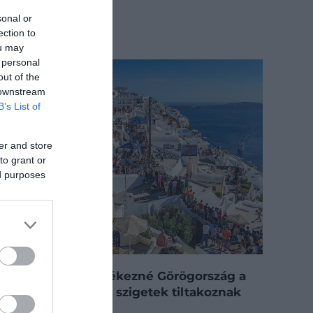
sonal or
ection to
ou may
 personal
out of the
 downstream
B’s List of
er and store
to grant or
ed purposes
Új törvényekkel fékezné Görögország a
túlturizmust, de a szigetek tiltakoznak