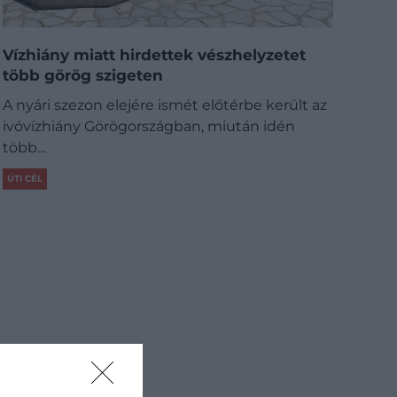
Vízhiány miatt hirdettek vészhelyzetet
több görög szigeten
A nyári szezon elejére ismét előtérbe került az
ivóvízhiány Görögországban, miután idén
több…
ÚTI CÉL