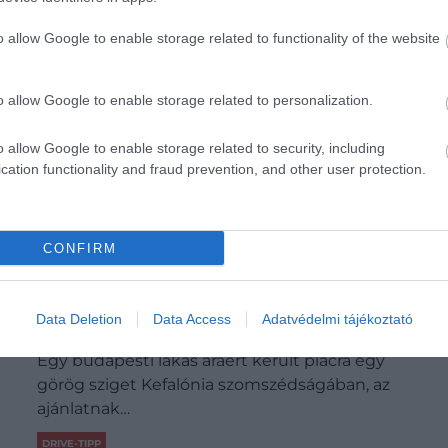
o allow Google to enable storage related to functionality of the website
o allow Google to enable storage related to personalization.
o allow Google to enable storage related to security, including
cation functionality and fraud prevention, and other user protection.
CONFIRM
Egy budapesti lakás áráért eladó egy
Data Deletion
Data Access
Adatvédelmi tájékoztató
görög sziget, de van egy komoly bökkenő
Egy budapesti lakás áráért került piacra egy
görög sziget Kefalónia szomszédságában, az
ajánlatnak…
DRIVE-TIPP