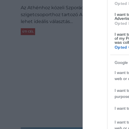
Opted 
Az Athénhoz közeli Szporádok
szigetcsoporthoz tartozó Alonissos azoknak
I want 
Advertis
lehet ideális választás…
Opted 
ÚTI CÉL
I want t
of my P
was col
Opted 
Google 
I want t
web or d
I want t
purpose
I want 
I want t
web or d