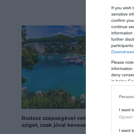
If you wish 
sensitive in
confirm you
continue se
information 
further disc
participants
Downstream 
Please note
information 
deny consent
in below Go
Persona
I want t
Opted 
Rodosz szépségével vetekszik ez a görög
sziget, csak jóval kevesebben látogatják
I want t