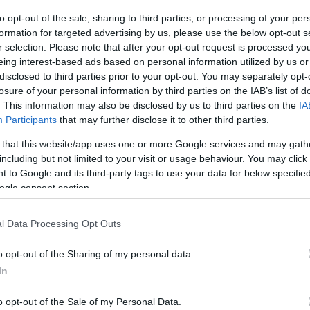
to opt-out of the sale, sharing to third parties, or processing of your per
formation for targeted advertising by us, please use the below opt-out s
r selection. Please note that after your opt-out request is processed y
eing interest-based ads based on personal information utilized by us or
disclosed to third parties prior to your opt-out. You may separately opt-
losure of your personal information by third parties on the IAB’s list of
. This information may also be disclosed by us to third parties on the
IA
Participants
that may further disclose it to other third parties.
 that this website/app uses one or more Google services and may gath
including but not limited to your visit or usage behaviour. You may click 
 to Google and its third-party tags to use your data for below specifi
ogle consent section.
l Data Processing Opt Outs
o opt-out of the Sharing of my personal data.
In
A főszezonban is zárva marad
Görögország egyik leghíresebb
o opt-out of the Sale of my Personal Data.
tengerpartja