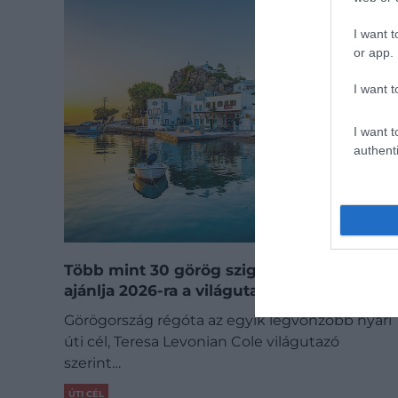
I want t
or app.
I want t
I want t
authenti
Több mint 30 görög szigeten járt, ezeket
ajánlja 2026-ra a világutazó
Görögország régóta az egyik legvonzóbb nyári
úti cél, Teresa Levonian Cole világutazó
szerint…
ÚTI CÉL