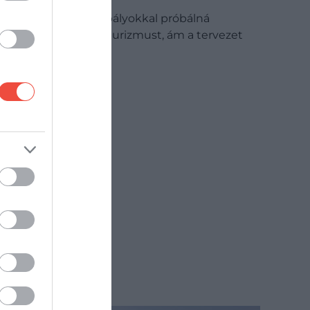
Görögország új szabályokkal próbálná
visszaszorítani a túlturizmust, ám a tervezet
heves…
ÚTI CÉL