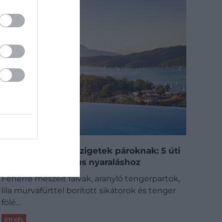
A legjobb görög szigetek pároknak: 5 úti
cél egy romantikus nyaraláshoz
Fehérre meszelt falvak, aranyló tengerpartok,
lila murvafürttel borított sikátorok és tenger
fölé…
ÚTI CÉL