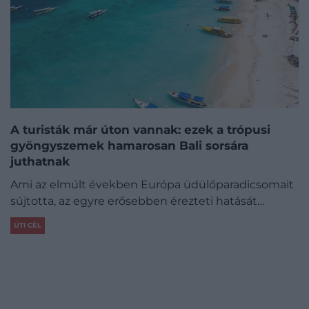
A turisták már úton vannak: ezek a trópusi
gyöngyszemek hamarosan Bali sorsára
juthatnak
Ami az elmúlt években Európa üdülőparadicsomait
sújtotta, az egyre erősebben érezteti hatását…
ÚTI CÉL