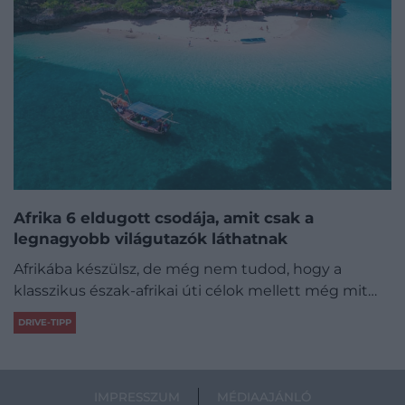
Afrika 6 eldugott csodája, amit csak a
legnagyobb világutazók láthatnak
Afrikába készülsz, de még nem tudod, hogy a
klasszikus észak-afrikai úti célok mellett még mit…
DRIVE-TIPP
IMPRESSZUM
MÉDIAAJÁNLÓ