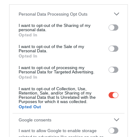
third parties.
Please note that this website/app uses one or more Google
Personal Data Processing Opt Outs
services and may gather and store information including but
not limited to your visit or usage behaviour. You may click to
I want to opt-out of the Sharing of my
personal data.
grant or deny consent to Google and its third-party tags to
Opted In
use your data for below specified purposes in below Google
250 ember életét tette tönkre a turizmus,
consent section.
kitört a káosz a világhírű francia faluban
I want to opt-out of the Sale of my
Personal Data.
Opted In
Dél-Franciaország szívében, a Hérault-szoros
mészkősziklái között bukkanhatunk rá az apró…
I want to opt-out of processing my
Personal Data for Targeted Advertising.
ÚTI CÉL
Opted In
I want to opt-out of Collection, Use,
Retention, Sale, and/or Sharing of my
Personal Data that Is Unrelated with the
Purposes for which it was collected.
Opted Out
Google consents
I want to allow Google to enable storage