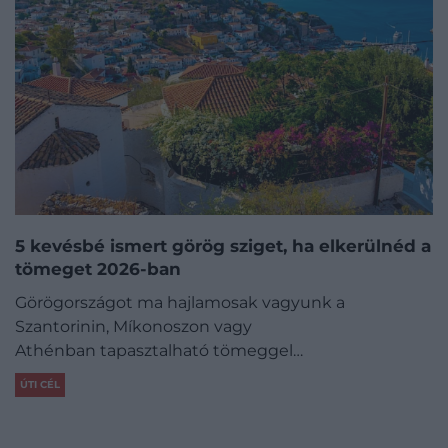
5 kevésbé ismert görög sziget, ha elkerülnéd a
tömeget 2026-ban
Görögországot ma hajlamosak vagyunk a
Szantorinin, Míkonoszon vagy
Athénban tapasztalható tömeggel…
ÚTI CÉL