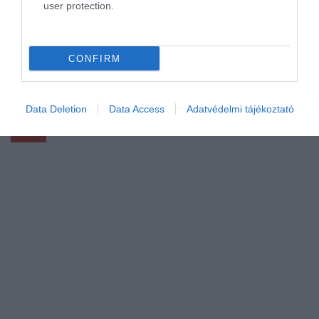
user protection.
Még a magyarok többsége sem hallott erről a
méltatlanul alulértékelt horvát strandról
CONFIRM
Európa tele van gyönyörű partszakaszokkal, de
egyre nehezebb megtalálni azokat, ahol a
nyugalom és…
Data Deletion
Data Access
Adatvédelmi tájékoztató
ÚTI CÉL