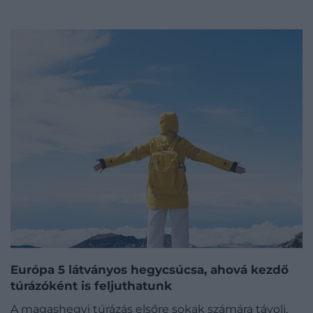
Európa 5 látványos hegycsúcsa, ahová kezdő
túrázóként is feljuthatunk
A magashegyi túrázás elsőre sokak számára távoli,