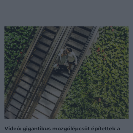
Videó: gigantikus mozgólépcsőt építettek a