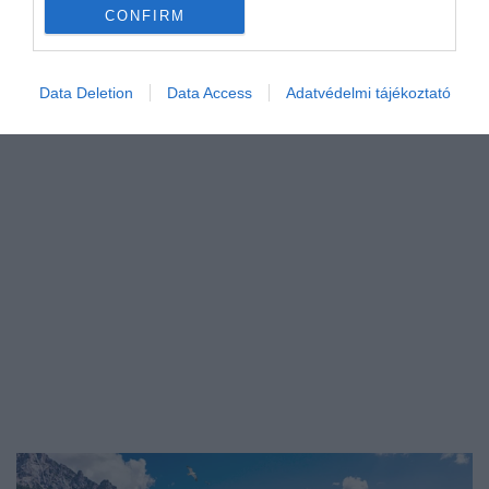
Mount Everest megmászása a világ számos
CONFIRM
kalandorának…
ÚTI CÉL
Data Deletion
Data Access
Adatvédelmi tájékoztató