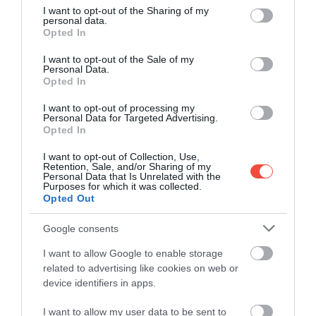
meg ingyenesen Nepálban
not limited to your visit or usage behaviour. You may click to
I want to opt-out of the Sharing of my
personal data.
Nepál számára a turizmus az egyik fő gazdasági
grant or deny consent to Google and its third-party tags to
Opted In
húzóágazat, ám a látogatók nagy része továbbra is
use your data for below specified purposes in below Google
consent section.
a…
I want to opt-out of the Sale of my
Personal Data.
Opted In
ÚTI CÉL
I want to opt-out of processing my
Personal Data for Targeted Advertising.
Opted In
I want to opt-out of Collection, Use,
Retention, Sale, and/or Sharing of my
Personal Data that Is Unrelated with the
Purposes for which it was collected.
Opted Out
Google consents
I want to allow Google to enable storage
related to advertising like cookies on web or
device identifiers in apps.
I want to allow my user data to be sent to