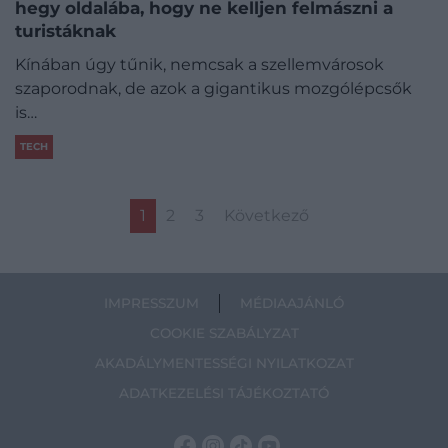
hegy oldalába, hogy ne kelljen felmászni a
turistáknak
Kínában úgy tűnik, nemcsak a szellemvárosok
szaporodnak, de azok a gigantikus mozgólépcsők
is…
TECH
1
2
3
Következő
IMPRESSZUM
MÉDIAAJÁNLÓ
COOKIE SZABÁLYZAT
AKADÁLYMENTESSÉGI NYILATKOZAT
ADATKEZELÉSI TÁJÉKOZTATÓ