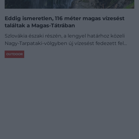
Eddig ismeretlen, 116 méter magas vízesést
találtak a Magas-Tátrában
Szlovákia északi részén, a lengyel határhoz közeli
Nagy-Tarpataki-völgyben új vízesést fedezett fel…
OUTDOOR