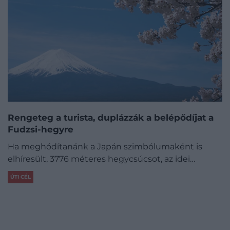
Rengeteg a turista, duplázzák a belépődíjat a
Fudzsi-hegyre
Ha meghódítanánk a Japán szimbólumaként is
elhíresült, 3776 méteres hegycsúcsot, az idei…
ÚTI CÉL