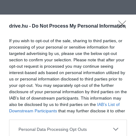
drive.hu -
Do Not Process My Personal Information
If you wish to opt-out of the sale, sharing to third parties, or
processing of your personal or sensitive information for
targeted advertising by us, please use the below opt-out
section to confirm your selection. Please note that after your
opt-out request is processed you may continue seeing
interest-based ads based on personal information utilized by
us or personal information disclosed to third parties prior to
your opt-out. You may separately opt-out of the further
disclosure of your personal information by third parties on the
IAB’s list of downstream participants. This information may
also be disclosed by us to third parties on the
IAB’s List of
Downstream Participants
that may further disclose it to other
third parties.
Please note that this website/app uses one or more Google
Nagy lehetőség: közel 100 új hegycsúcs nyílt
Personal Data Processing Opt Outs
services and may gather and store information including but