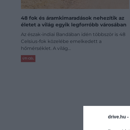
48 fok és áramkimaradások nehezítik az
életet a világ egyik legforróbb városában
Az észak-indiai Bandában idén többször is 48
Celsius-fok közelébe emelkedett a
hőmérséklet. A világ…
ÚTI CÉL
drive.hu -