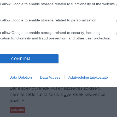
o allow Google to enable storage related to functionality of the website
o allow Google to enable storage related to personalization.
o allow Google to enable storage related to security, including
cation functionality and fraud prevention, and other user protection.
CONFIRM
Ezt a krémes indiai spenótos fogást a
Data Deletion
Data Access
Adatvédelmi tájékoztató
gyerekek sem tolják majd félre
Bár a spenót rendkívül egészséges zöldség,
nem feltétlenül tartozik a gyerekek kedvencei
közé. A…
GASZTRO