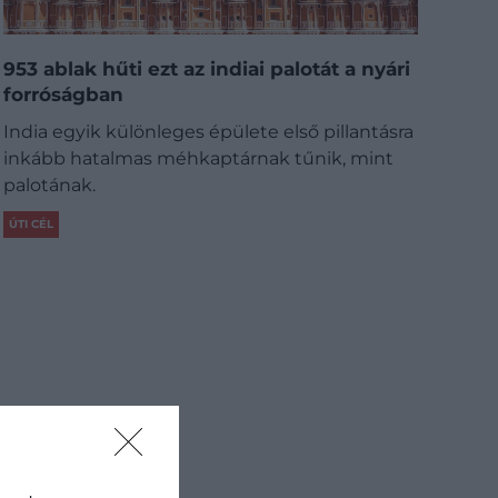
953 ablak hűti ezt az indiai palotát a nyári
forróságban
India egyik különleges épülete első pillantásra
inkább hatalmas méhkaptárnak tűnik, mint
palotának.
ÚTI CÉL