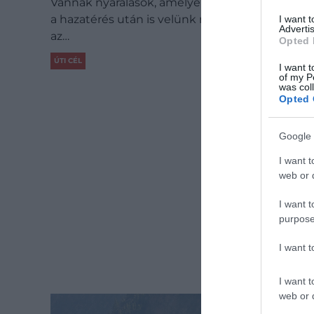
Vannak nyaralások, amelyek emléke még jóval
a hazatérés után is velünk marad, sőt akár azt
I want 
Advertis
az…
Opted 
ÚTI CÉL
I want t
of my P
was col
Opted 
Google 
I want t
web or d
I want t
purpose
I want 
I want t
web or d