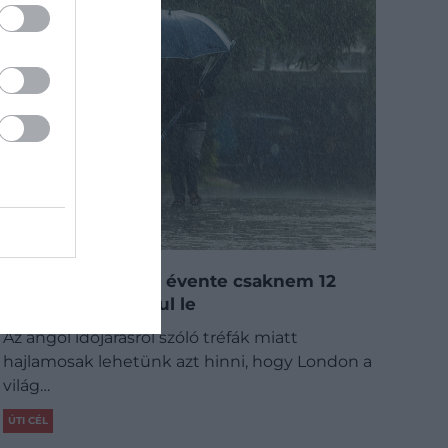
Van egy falu, ahol évente csaknem 12
méternyi eső zúdul le
Az angol időjárásról szóló tréfák miatt
hajlamosak lehetünk azt hinni, hogy London a
világ…
ÚTI CÉL