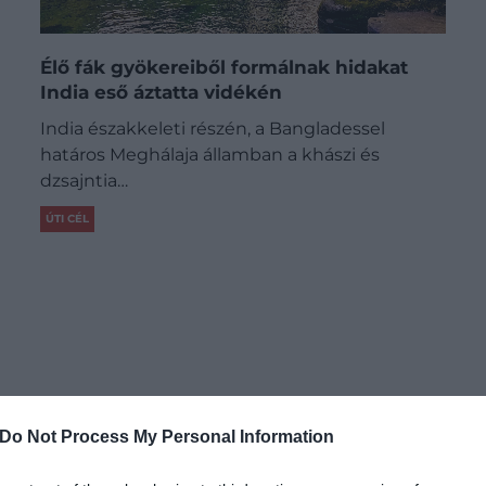
Élő fák gyökereiből formálnak hidakat
India eső áztatta vidékén
India északkeleti részén, a Bangladessel
határos Meghálaja államban a khászi és
dzsajntia…
ÚTI CÉL
Do Not Process My Personal Information