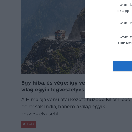
I want t
or app.
I want t
I want t
authenti
Egy hiba, és vége: így vezetnek kamiont a
világ egyik legveszélyesebb útján
A Himalája vonulatai között húzódó Killar Road
nemcsak India, hanem a világ egyik
legveszélyesebb…
ÚTI CÉL