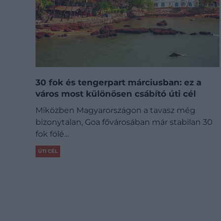
30 fok és tengerpart márciusban: ez a
város most különösen csábító úti cél
Miközben Magyarországon a tavasz még
bizonytalan, Goa fővárosában már stabilan 30
fok fölé…
ÚTI CÉL