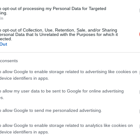
A légszennyezés ma már globális probléma,
hiszen a világ országainak túlnyomó többsége
to opt-out of processing my Personal Data for Targeted
ing.
nem felel…
In
ÚTI CÉL
o opt-out of Collection, Use, Retention, Sale, and/or Sharing
ersonal Data that Is Unrelated with the Purposes for which it
lected.
Out
consents
o allow Google to enable storage related to advertising like cookies on
evice identifiers in apps.
o allow my user data to be sent to Google for online advertising
s.
to allow Google to send me personalized advertising.
o allow Google to enable storage related to analytics like cookies on
evice identifiers in apps.