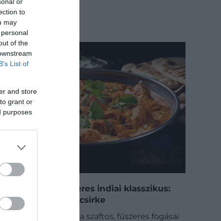
sonal or
ection to
ou may
 personal
out of the
 downstream
B’s List of
er and store
to grant or
ed purposes
Egy krémes, fűszeres indiai klasszikus:
így készül a vajas csirke
Ha a magyar konyha szaftos, fűszeres fogásai