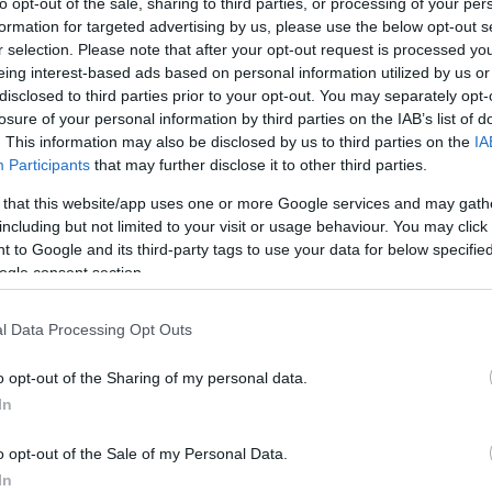
to opt-out of the sale, sharing to third parties, or processing of your per
formation for targeted advertising by us, please use the below opt-out s
r selection. Please note that after your opt-out request is processed y
eing interest-based ads based on personal information utilized by us or
disclosed to third parties prior to your opt-out. You may separately opt-
losure of your personal information by third parties on the IAB’s list of
. This information may also be disclosed by us to third parties on the
IA
Participants
that may further disclose it to other third parties.
 that this website/app uses one or more Google services and may gath
including but not limited to your visit or usage behaviour. You may click 
 to Google and its third-party tags to use your data for below specifi
ogle consent section.
l Data Processing Opt Outs
o opt-out of the Sharing of my personal data.
In
Ebben a városban minden levegővétel
o opt-out of the Sale of my Personal Data.
kockázatot jelent
In