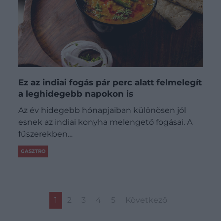
Ez az indiai fogás pár perc alatt felmelegít
a leghidegebb napokon is
Az év hidegebb hónapjaiban különösen jól
esnek az indiai konyha melengető fogásai. A
fűszerekben…
GASZTRO
1
2
3
4
5
Következő