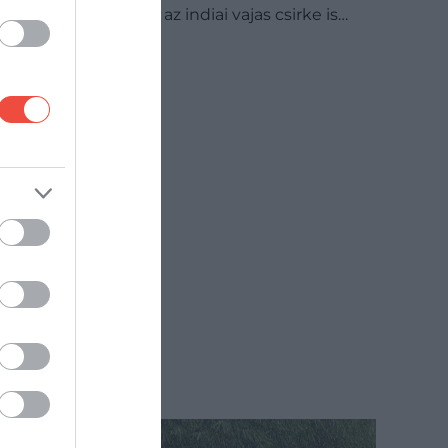
közel állnak hozzád, az indiai vajas csirke is…
GASZTRO