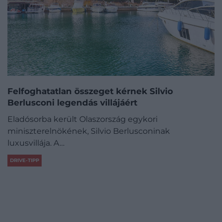
Felfoghatatlan összeget kérnek Silvio
Berlusconi legendás villájáért
Eladósorba került Olaszország egykori
miniszterelnökének, Silvio Berlusconinak
luxusvillája. A…
DRIVE-TIPP