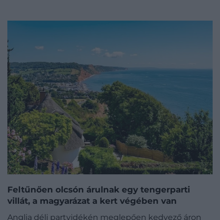
Feltűnően olcsón árulnak egy tengerparti
villát, a magyarázat a kert végében van
Anglia déli partvidékén meglepően kedvező áron