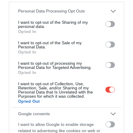
Please note that this website/app uses one or more Google
Personal Data Processing Opt Outs
Eladó a „magyar Csernobil” szellemvárosának
services and may gather and store information including but
egyik része
not limited to your visit or usage behaviour. You may click to
I want to opt-out of the Sharing of my
personal data.
grant or deny consent to Google and its third-party tags to
Eladósorba került Magyarország leghíresebb
Opted In
use your data for below specified purposes in below Google
szellemvárosának, a Veszprém vármegyében
consent section.
I want to opt-out of the Sale of my
található…
Personal Data.
Opted In
BELFÖLD
I want to opt-out of processing my
Personal Data for Targeted Advertising.
Opted In
I want to opt-out of Collection, Use,
Retention, Sale, and/or Sharing of my
Personal Data that Is Unrelated with the
Purposes for which it was collected.
Opted Out
Google consents
I want to allow Google to enable storage
related to advertising like cookies on web or