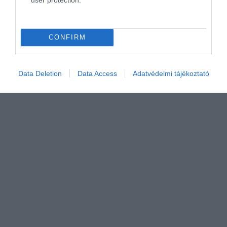
várja új lakóit ez az olasz sziget
Az elmúlt években Olaszország-szerte egyre több
elnéptelenedő faluban kínálnak egyeurós házakat,
CONFIRM
és…
DRIVE-TIPP
Data Deletion
Data Access
Adatvédelmi tájékoztató