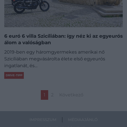
6 euró 6 villa Szicíliában: így néz ki az egyeurós
álom a valóságban
2019-ben egy háromgyermekes amerikai nő
Szicíliában megvásárolta élete első egyeurós
ingatlanát, és…
DRIVE-TIPP
1
2
Következő
IMPRESSZUM
MÉDIAAJÁNLÓ