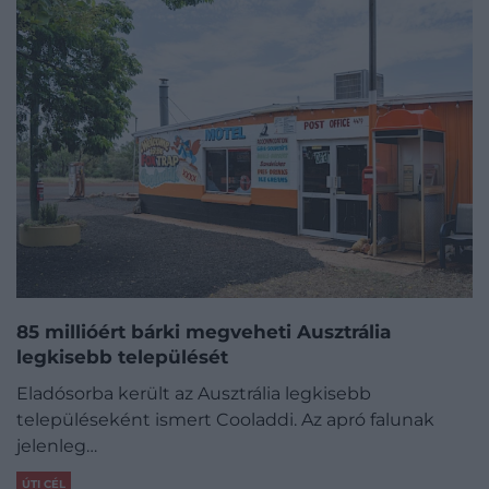
85 millióért bárki megveheti Ausztrália
legkisebb települését
Eladósorba került az Ausztrália legkisebb
településeként ismert Cooladdi. Az apró falunak
jelenleg…
ÚTI CÉL