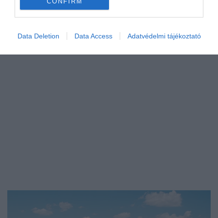
spanyol tengerparttal és a napsütötte…
CONFIRM
DRIVE-TIPP
Data Deletion
Data Access
Adatvédelmi tájékoztató