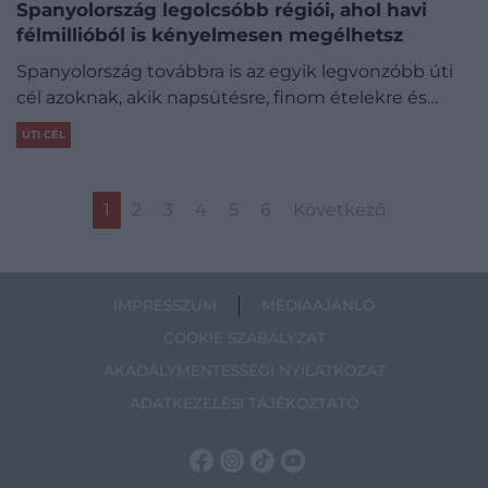
Spanyolország legolcsóbb régiói, ahol havi
félmillióból is kényelmesen megélhetsz
Spanyolország továbbra is az egyik legvonzóbb úti
cél azoknak, akik napsütésre, finom ételekre és…
ÚTI CÉL
1
2
3
4
5
6
Következő
IMPRESSZUM
MÉDIAAJÁNLÓ
COOKIE SZABÁLYZAT
AKADÁLYMENTESSÉGI NYILATKOZAT
ADATKEZELÉSI TÁJÉKOZTATÓ