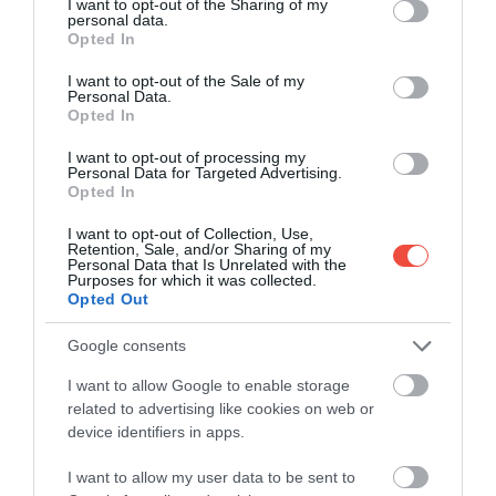
Egyeurós házak a Cinque Terre közelében: két
not limited to your visit or usage behaviour. You may click to
I want to opt-out of the Sharing of my
personal data.
falu is új lakókat keres Liguriában
grant or deny consent to Google and its third-party tags to
Opted In
use your data for below specified purposes in below Google
Bár az egyeurós házak többsége Olaszország déli
consent section.
I want to opt-out of the Sale of my
részén és Szicíliában található, az északi vidékek…
Personal Data.
Opted In
DRIVE-TIPP
I want to opt-out of processing my
Personal Data for Targeted Advertising.
Opted In
I want to opt-out of Collection, Use,
Retention, Sale, and/or Sharing of my
Personal Data that Is Unrelated with the
Purposes for which it was collected.
Opted Out
Google consents
I want to allow Google to enable storage
related to advertising like cookies on web or
device identifiers in apps.
I want to allow my user data to be sent to