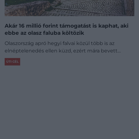
Akár 16 millió forint támogatást is kaphat, aki
ebbe az olasz faluba költözik
Olaszország apró hegyi falvai közül több is az
elnéptelenedés ellen küzd, ezért mára bevett…
ÚTI CÉL