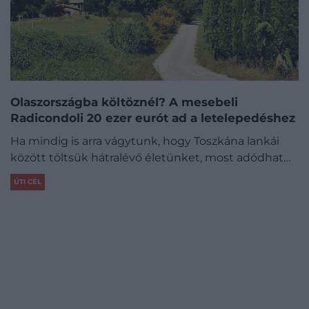
Olaszországba költöznél? A mesebeli
Radicondoli 20 ezer eurót ad a letelepedéshez
Ha mindig is arra vágytunk, hogy Toszkána lankái
között töltsük hátralévő életünket, most adódhat…
ÚTI CÉL