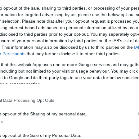
to opt-out of the sale, sharing to third parties, or processing of your per
formation for targeted advertising by us, please use the below opt-out s
r selection. Please note that after your opt-out request is processed y
eing interest-based ads based on personal information utilized by us or
disclosed to third parties prior to your opt-out. You may separately opt-
losure of your personal information by third parties on the IAB’s list of
. This information may also be disclosed by us to third parties on the
IA
Participants
that may further disclose it to other third parties.
 that this website/app uses one or more Google services and may gath
including but not limited to your visit or usage behaviour. You may click 
 to Google and its third-party tags to use your data for below specifi
ogle consent section.
l Data Processing Opt Outs
o opt-out of the Sharing of my personal data.
In
Cunamiriadó Krétán, figyelmeztetést
o opt-out of the Sale of my Personal Data.
adtak ki a hatóságok