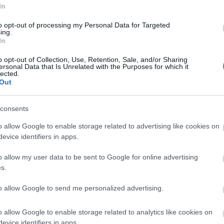
In
Cunamiriadót adtak ki a hatóságok, miután
to opt-out of processing my Personal Data for Targeted
ing.
május 22-én, csütörtök reggel 6,1-es erősségű
In
földrengést…
o opt-out of Collection, Use, Retention, Sale, and/or Sharing
ersonal Data that Is Unrelated with the Purposes for which it
ÚTI CÉL
lected.
Out
consents
o allow Google to enable storage related to advertising like cookies on
evice identifiers in apps.
o allow my user data to be sent to Google for online advertising
s.
to allow Google to send me personalized advertising.
o allow Google to enable storage related to analytics like cookies on
evice identifiers in apps.