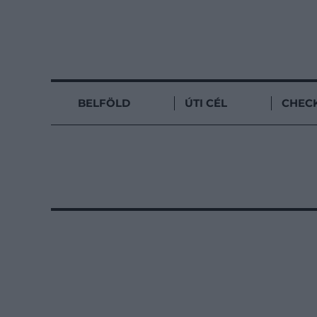
BELFÖLD
ÚTI CÉL
CHECK