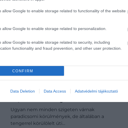
o allow Google to enable storage related to functionality of the website
o allow Google to enable storage related to personalization.
o allow Google to enable storage related to security, including
cation functionality and fraud prevention, and other user protection.
CONFIRM
Data Deletion
Data Access
Adatvédelmi tájékoztató
Szigeten nyaralnál? 10 megfizethető úti
cél, amiben nem fogsz csalódni!
Ugyan nem minden szigeten várnak
paradicsomi körülmények, de általában a
tengerrel körülölelt úti…