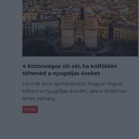
4 biztonságos úti cél, ha külföldön
töltenéd a nyugdíjas éveket
Ha már azon gondolkozol, hogyan fogod
tölteni a nyugdíjas évedet, akkor érdemes
lehet néhány…
ÚTI CÉL