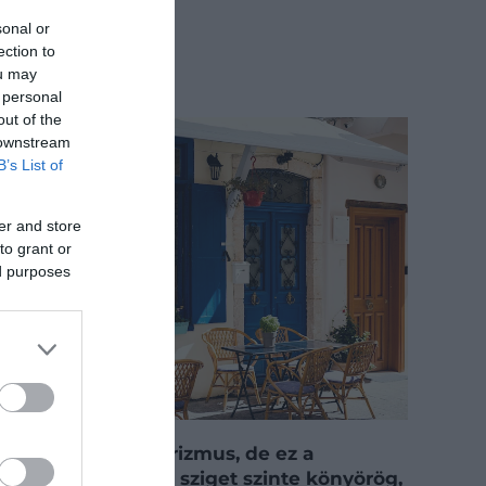
sonal or
ection to
ou may
 personal
out of the
 downstream
B’s List of
er and store
to grant or
ed purposes
Máshol fáj a túlturizmus, de ez a
gyönyörű európai sziget szinte könyörög,