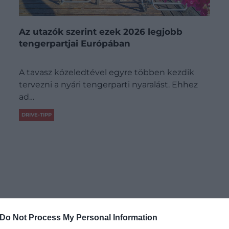
Az utazók szerint ezek 2026 legjobb
tengerpartjai Európában
A tavasz közeledtével egyre többen kezdik
tervezni a nyári tengerparti nyaralást. Ehhez
ad…
DRIVE-TIPP
Do Not Process My Personal Information