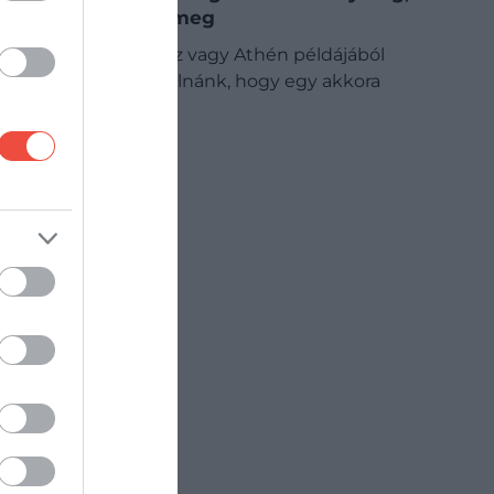
hogy látogassuk meg
Szantorini, Míkonosz vagy Athén példájából
kiindulva azt gondolnánk, hogy egy akkora
görög…
ÚTI CÉL