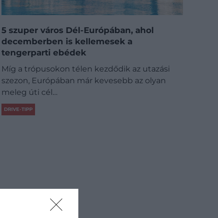
5 szuper város Dél-Európában, ahol
decemberben is kellemesek a
tengerparti ebédek
Míg a trópusokon télen kezdődik az utazási
szezon, Európában már kevesebb az olyan
meleg úti cél…
DRIVE-TIPP