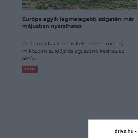
Európa egyik legmelegebb szigetén már
májusban nyaralhatsz
Kréta már tavasszal is kellemesen meleg,
miközben az időjárás egyszerre kedvez az
aktív…
ÚTI CÉL
drive.hu -