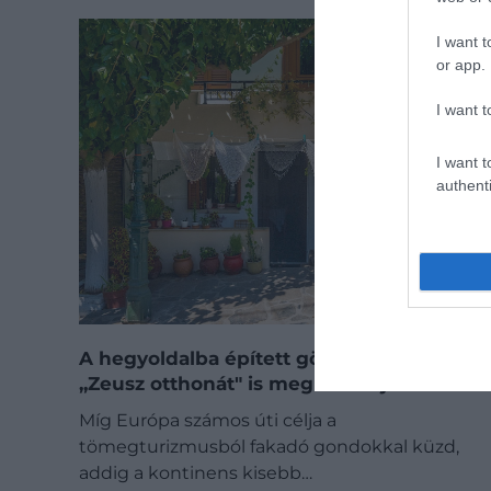
I want t
or app.
I want t
I want t
authenti
A hegyoldalba épített görög falu, ahol
„Zeusz otthonát" is megnézhetjük
Míg Európa számos úti célja a
tömegturizmusból fakadó gondokkal küzd,
addig a kontinens kisebb…