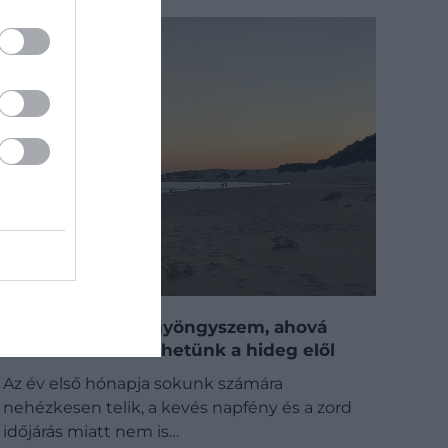
​5 rejtett európai gyöngyszem, ahová
bátran elmenekülhetünk a hideg elől
Az év első hónapja sokunk számára
nehézkesen telik, a kevés napfény és a zord
időjárás miatt nem is…