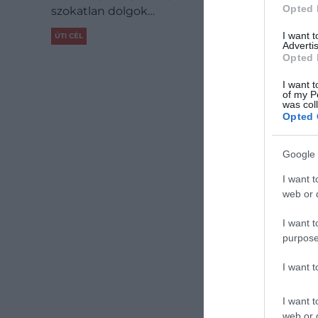
Opted 
szokatlan dolgok…
I want 
ÚTI CÉL
Advertis
Opted 
I want t
of my P
was col
Opted 
Google 
I want t
web or d
I want t
purpose
I want 
I want t
web or d