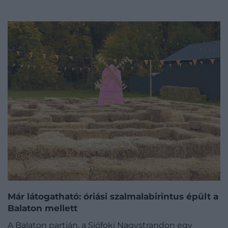
Már látogatható: óriási szalmalabirintus épült a
Balaton mellett
A Balaton partján, a Siófoki Nagystrandon egy