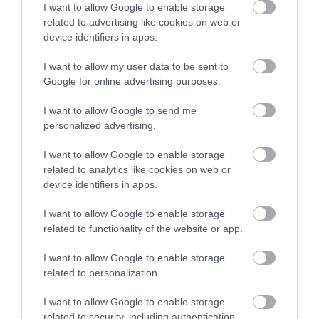
I want to allow Google to enable storage
related to advertising like cookies on web or
device identifiers in apps.
I want to allow my user data to be sent to
Google for online advertising purposes.
Élményfestés kicsit másképp a
Szelfimúzeumban
I want to allow Google to send me
personalized advertising.
Élményfestő stúdiókkal, műtermekkel szerencsére
már Dunát lehet rekeszteni Budapesten – olyan
I want to allow Google to enable storage
sok…
related to analytics like cookies on web or
device identifiers in apps.
BELFÖLD
I want to allow Google to enable storage
related to functionality of the website or app.
I want to allow Google to enable storage
related to personalization.
I want to allow Google to enable storage
related to security, including authentication