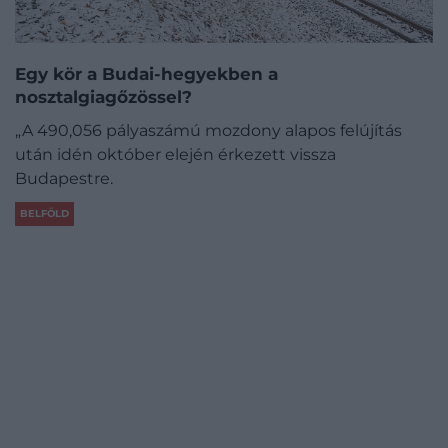
Egy kör a Budai-hegyekben a
nosztalgiagőzössel?
„A 490,056 pályaszámú mozdony alapos felújítás
után idén október elején érkezett vissza
Budapestre.
BELFÖLD