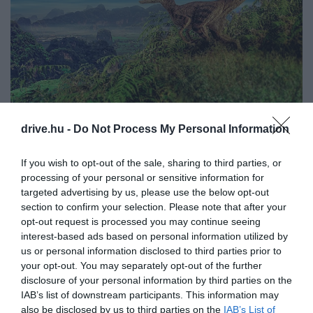
drive.hu -
Do Not Process My Personal Information
4 állatbarát gyerekprogram Budapesten
If you wish to opt-out of the sale, sharing to third parties, or
Sok szépség a Lepkeházban (Magyar
processing of your personal or sensitive information for
Természettudományi Múzeum) A Magyar
targeted advertising by us, please use the below opt-out
Természettudományi Múzeum…
section to confirm your selection. Please note that after your
opt-out request is processed you may continue seeing
BELFÖLD
interest-based ads based on personal information utilized by
us or personal information disclosed to third parties prior to
your opt-out. You may separately opt-out of the further
disclosure of your personal information by third parties on the
IAB’s list of downstream participants. This information may
also be disclosed by us to third parties on the
IAB’s List of