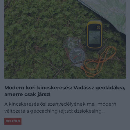
Modern kori kincskeresés: Vadássz geoládákra,
amerre csak jársz!
A kincskeresés ősi szenvedélyének mai, modern
változata a geocaching (ejtsd: dzsiokesing…
BELFÖLD