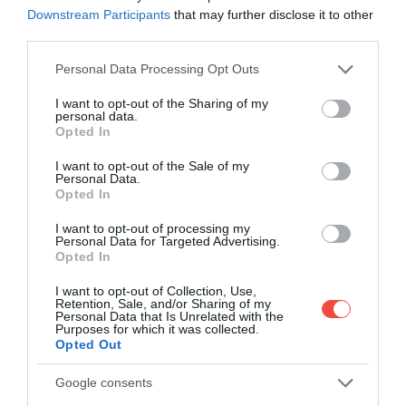
Downstream Participants
that may further disclose it to other
third parties.
Please note that this website/app uses one or more Google
Personal Data Processing Opt Outs
services and may gather and store information including but
not limited to your visit or usage behaviour. You may click to
I want to opt-out of the Sharing of my
personal data.
grant or deny consent to Google and its third-party tags to
Opted In
use your data for below specified purposes in below Google
consent section.
I want to opt-out of the Sale of my
Personal Data.
Opted In
I want to opt-out of processing my
Personal Data for Targeted Advertising.
Opted In
I want to opt-out of Collection, Use,
Retention, Sale, and/or Sharing of my
Personal Data that Is Unrelated with the
Purposes for which it was collected.
Opted Out
Google consents