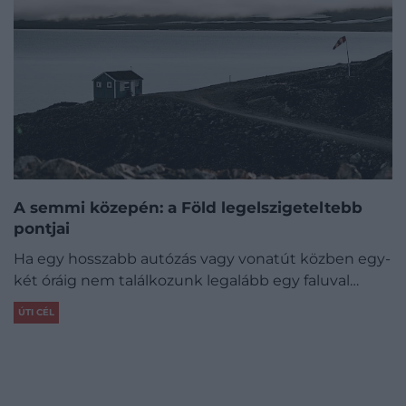
A semmi közepén: a Föld legelszigeteltebb
pontjai
Ha egy hosszabb autózás vagy vonatút közben egy-
két óráig nem találkozunk legalább egy faluval…
ÚTI CÉL