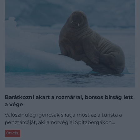
Barátkozni akart a rozmárral, borsos bírság lett
a vége
Valószínűleg igencsak siratja most az a turista a
pénztárcáját, aki a norvégiai Spitzbergákon…
ÚTI CÉL