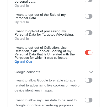
personal data.
grant or deny consent to Google and its third-party tags to
Opted In
A világ egyetlen helye, ahol vízum nélkül
use your data for below specified purposes in below Google
élhetsz és dolgozhatsz
consent section.
I want to opt-out of the Sale of my
Personal Data.
Napjainkban egyre többen fognak bele a digitális
Opted In
nomád életmódba, a külföldön történő…
I want to opt-out of processing my
DRIVE-TIPP
Personal Data for Targeted Advertising.
Opted In
I want to opt-out of Collection, Use,
Retention, Sale, and/or Sharing of my
Personal Data that Is Unrelated with the
Purposes for which it was collected.
Opted Out
Google consents
I want to allow Google to enable storage
related to advertising like cookies on web or
device identifiers in apps.
I want to allow my user data to be sent to
Google for online advertising purposes.