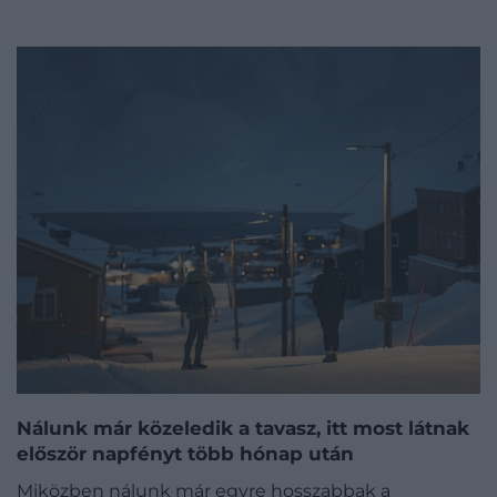
Nálunk már közeledik a tavasz, itt most látnak
először napfényt több hónap után
Miközben nálunk már egyre hosszabbak a