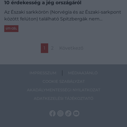
10 érdekesség a jég országáról
Az Északi sarkkörön (Norvégia és az Északi-sarkpont
között felúton) található Spitzbergák nem…
ÚTI CÉL
1
2
Következő
IMPRESSZUM
MÉDIAAJÁNLÓ
COOKIE SZABÁLYZAT
AKADÁLYMENTESSÉGI NYILATKOZAT
ADATKEZELÉSI TÁJÉKOZTATÓ