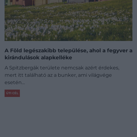
A Föld legészakibb települése, ahol a fegyver a
kirándulások alapkelléke
A Spitzbergák területe nemcsak azért érdekes,
mert itt található az a bunker, ami világvége
esetén…
ÚTI CÉL