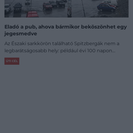
Eladó a pub, ahova bármikor beköszönhet egy
jegesmedve
Az Északi sarkkörön található Spitzbergák nem a
legbarátságosabb hely: például évi 100 napon…
ÚTI CÉL