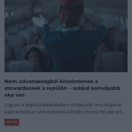
Nem udvariasságból köszöntenek a
stewardessek a repülőn – sokkal komolyabb
oka van
Ugyan a légiközlekedésben dolgozók munkájával
kapcsolatban sok érdekes kérdés merül fel, de azt…
ÚTI CÉL