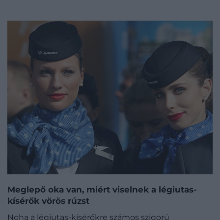
Meglepő oka van, miért viselnek a légiutas-
kísérők vörös rúzst
Noha a légiutas-kísérőkre számos szigorú