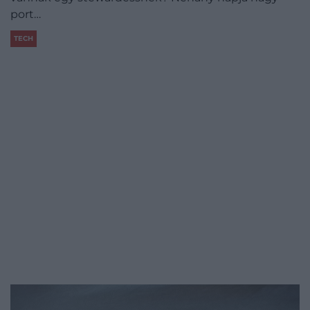
port…
TECH