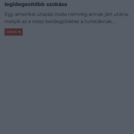
legidegesítőbb szokása
Egy amerikai utazási iroda nemrég annak járt utána,
melyik az a rossz beidegződése a turistáknak…
CHECK-IN