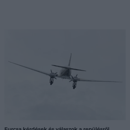
Furcsa kérdések és válaszok a repülésről