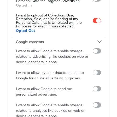
Personal Data for Targeted Advertising.
Opted In
I want to opt-out of Collection, Use,
Retention, Sale, and/or Sharing of my
Personal Data that Is Unrelated with the
Purposes for which it was collected.
Opted Out
8 udvariatlanság a repülőn, amitől a légiutas-
kísérők a falra másznak
Google consents
A repülés sokszor megterhelő élmény lehet,
I want to allow Google to enable storage
különösen akkor, ha késések,
related to advertising like cookies on web or
device identifiers in apps.
poggyászkeveredések vagy…
DRIVE-TIPP
I want to allow my user data to be sent to
Google for online advertising purposes.
I want to allow Google to send me
personalized advertising.
I want to allow Google to enable storage
related to analytics like cookies on web or
device identifiers in apps.