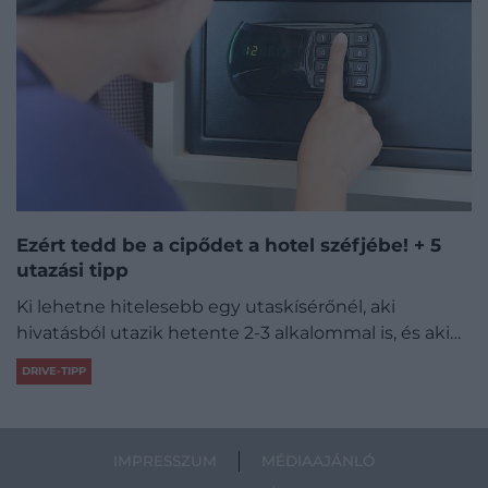
Ezért tedd be a cipődet a hotel széfjébe! + 5
utazási tipp
Ki lehetne hitelesebb egy utaskísérőnél, aki
hivatásból utazik hetente 2-3 alkalommal is, és aki…
DRIVE-TIPP
IMPRESSZUM
MÉDIAAJÁNLÓ