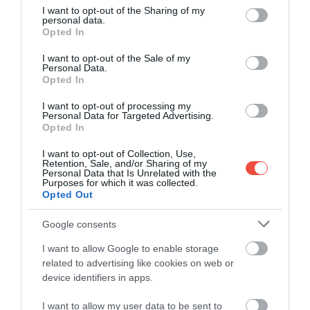
Egy böjti csalásból született meg a németek
not limited to your visit or usage behaviour. You may click to
I want to opt-out of the Sharing of my
híres töltött tésztája
personal data.
grant or deny consent to Google and its third-party tags to
Opted In
A Maultaschen Németország egyik legismertebb
use your data for below specified purposes in below Google
consent section.
töltött tésztája, amelyet húsos-zöldséges
I want to opt-out of the Sale of my
Personal Data.
töltelékkel…
Opted In
GASZTRO
I want to opt-out of processing my
Personal Data for Targeted Advertising.
Opted In
I want to opt-out of Collection, Use,
Retention, Sale, and/or Sharing of my
Personal Data that Is Unrelated with the
Purposes for which it was collected.
Opted Out
Google consents
I want to allow Google to enable storage
related to advertising like cookies on web or
device identifiers in apps.
I want to allow my user data to be sent to