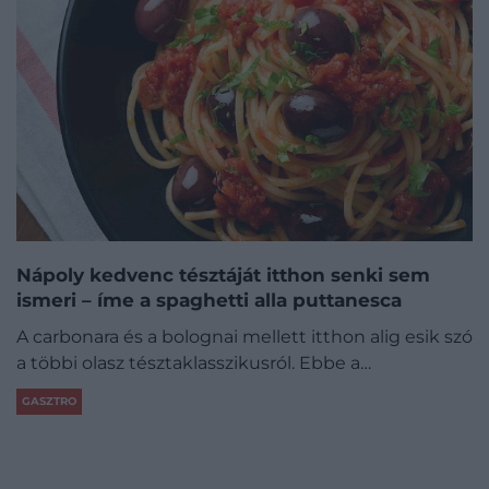
Nápoly kedvenc tésztáját itthon senki sem
ismeri – íme a spaghetti alla puttanesca
A carbonara és a bolognai mellett itthon alig esik szó
a többi olasz tésztaklasszikusról. Ebbe a…
GASZTRO