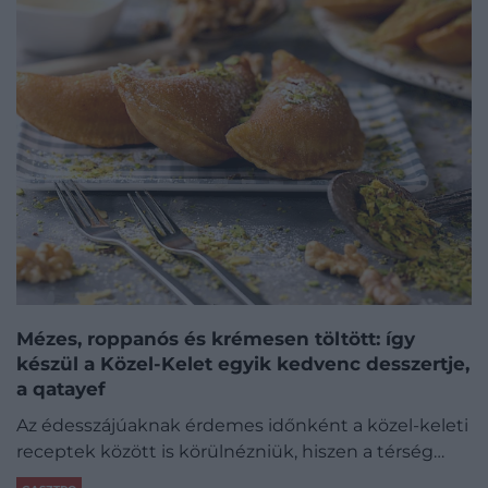
Mézes, roppanós és krémesen töltött: így
készül a Közel-Kelet egyik kedvenc desszertje,
a qatayef
Az édesszájúaknak érdemes időnként a közel-keleti
receptek között is körülnézniük, hiszen a térség…