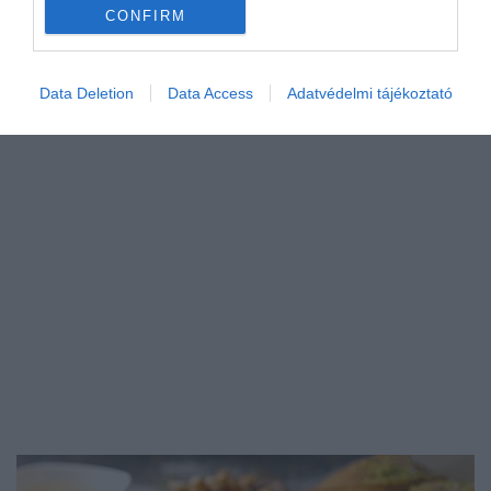
A spárgaszezon jellemzően áprilistól június közepéig
CONFIRM
tart, és nagyjából most éri el csúcsát. A…
GASZTRO
Data Deletion
Data Access
Adatvédelmi tájékoztató