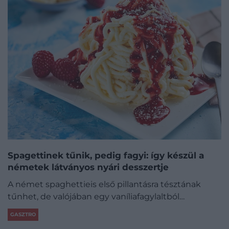
Spagettinek tűnik, pedig fagyi: így készül a
németek látványos nyári desszertje
A német spaghettieis első pillantásra tésztának
tűnhet, de valójában egy vaníliafagylaltból…
GASZTRO