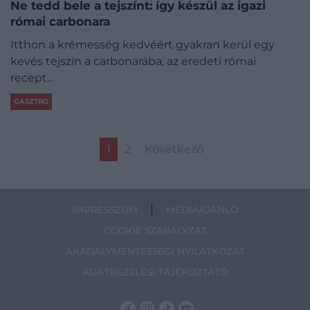
Ne tedd bele a tejszínt: így készül az igazi
római carbonara
Itthon a krémesség kedvéért gyakran kerül egy
kevés tejszín a carbonarába, az eredeti római
recept…
GASZTRO
1
2
Következő
IMPRESSZUM
MÉDIAAJÁNLÓ
COOKIE SZABÁLYZAT
AKADÁLYMENTESSÉGI NYILATKOZAT
ADATKEZELÉSI TÁJÉKOZTATÓ