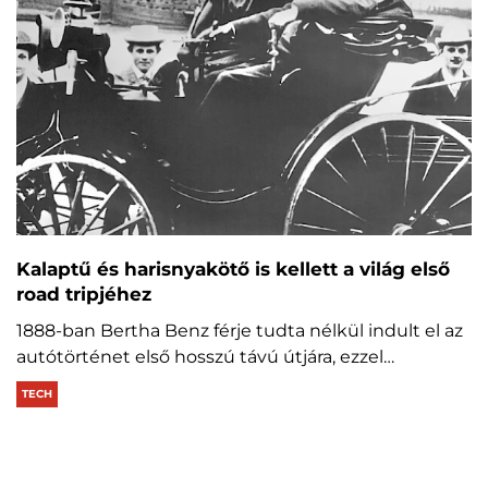
Kalaptű és harisnyakötő is kellett a világ első
road tripjéhez
1888-ban Bertha Benz férje tudta nélkül indult el az
autótörténet első hosszú távú útjára, ezzel…
TECH