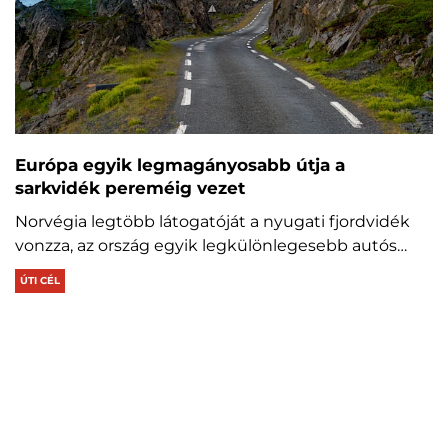
Európa egyik legmagányosabb útja a
sarkvidék pereméig vezet
Norvégia legtöbb látogatóját a nyugati fjordvidék
vonzza, az ország egyik legkülönlegesebb autós…
ÚTI CÉL