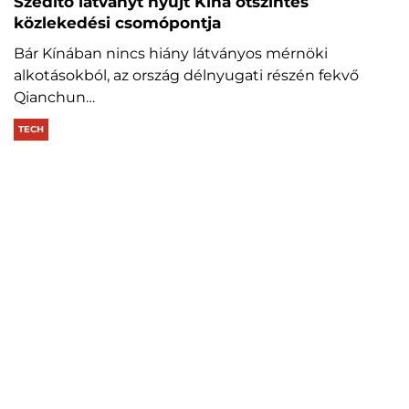
Szédítő látványt nyújt Kína ötszintes
közlekedési csomópontja
Bár Kínában nincs hiány látványos mérnöki
alkotásokból, az ország délnyugati részén fekvő
Qianchun…
TECH