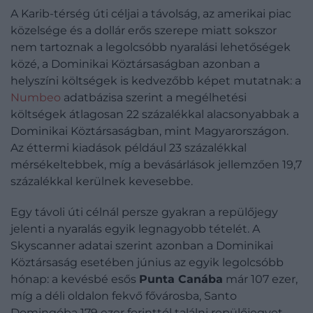
A Karib-térség úti céljai a távolság, az amerikai piac
közelsége és a dollár erős szerepe miatt sokszor
nem tartoznak a legolcsóbb nyaralási lehetőségek
közé, a Dominikai Köztársaságban azonban a
helyszíni költségek is kedvezőbb képet mutatnak: a
Numbeo
adatbázisa szerint a megélhetési
költségek átlagosan 22 százalékkal alacsonyabbak a
Dominikai Köztársaságban, mint Magyarországon.
Az éttermi kiadások például 23 százalékkal
mérsékeltebbek, míg a bevásárlások jellemzően 19,7
százalékkal kerülnek kevesebbe.
Egy távoli úti célnál persze gyakran a repülőjegy
jelenti a nyaralás egyik legnagyobb tételét. A
Skyscanner adatai szerint azonban a Dominikai
Köztársaság esetében június az egyik legolcsóbb
hónap: a kevésbé esős
Punta Canába
már 107 ezer,
míg a déli oldalon fekvő fővárosba, Santo
Domingóba 179 ezer forinttól találni repülőjegyet.