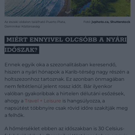
Az északi oldalon található Puerto Plata,
Fotó:
jvphoto.ca, Shutterstock
Dominikai Köztársaság
MIÉRT ENNYIVEL OLCSÓBB A NYÁRI
IDŐSZAK?
Ennek egyik oka a szezonalitásban keresendő,
hiszen a nyári hónapok a Karib-térség nagy részén a
holtszezonhoz tartoznak. Ez azonban önmagában
nem feltétlenül jelent rossz időt. Bár ilyenkor
valóban gyakoribbak a hirtelen délutáni esőzések,
ahogy a
Travel + Leisure
is hangsúlyozza, a
napsütést többnyire csak rövid időre szakítják meg
a felhők.
A hőmérséklet ebben az időszakban is 30 Celsius-