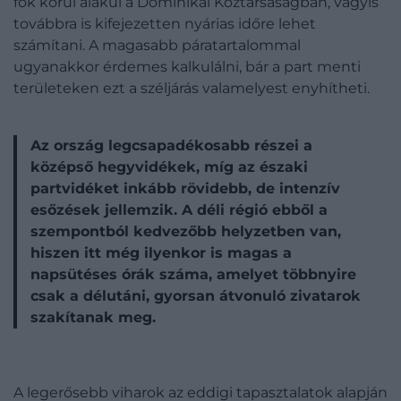
fok körül alakul a Dominikai Köztársaságban, vagyis
továbbra is kifejezetten nyárias időre lehet
számítani. A magasabb páratartalommal
ugyanakkor érdemes kalkulálni, bár a part menti
területeken ezt a széljárás valamelyest enyhítheti.
Az ország legcsapadékosabb részei a
középső hegyvidékek, míg az északi
partvidéket inkább rövidebb, de intenzív
esőzések jellemzik. A déli régió ebből a
szempontból kedvezőbb helyzetben van,
hiszen itt még ilyenkor is magas a
napsütéses órák száma, amelyet többnyire
csak a délutáni, gyorsan átvonuló zivatarok
szakítanak meg.
A legerősebb viharok az eddigi tapasztalatok alapján