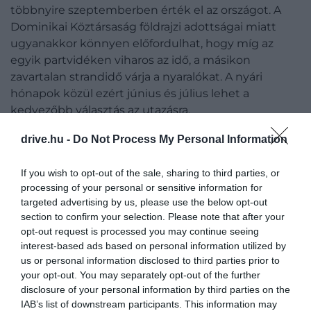
többnyire szeptemberben érték el az országot. A
Dominikai Köztársaság földrajzi adottságai miatt
ugyanakkor könnyen előfordulhat, hogy míg az
egyik partvidéken viharos az idő, a másikon
zavartalan strandidő várja a nyaralókat. A nyári
hónapok közül ezért június és július lehet a
kedvezőbb választás az utazásra.
drive.hu -
Do Not Process My Personal Information
If you wish to opt-out of the sale, sharing to third parties, or
processing of your personal or sensitive information for
targeted advertising by us, please use the below opt-out
section to confirm your selection. Please note that after your
opt-out request is processed you may continue seeing
interest-based ads based on personal information utilized by
us or personal information disclosed to third parties prior to
your opt-out. You may separately opt-out of the further
disclosure of your personal information by third parties on the
IAB’s list of downstream participants. This information may