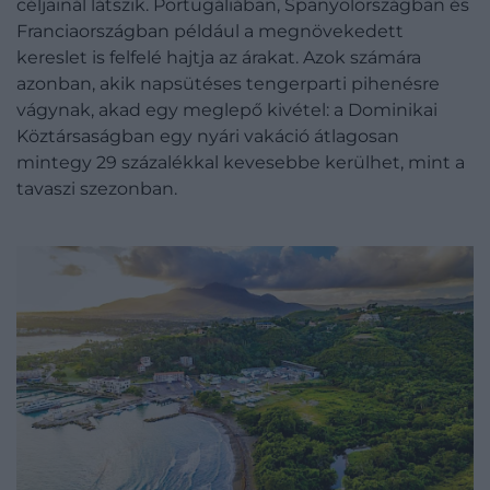
céljainál látszik. Portugáliában, Spanyolországban és
Franciaországban például a megnövekedett
kereslet is felfelé hajtja az árakat. Azok számára
azonban, akik napsütéses tengerparti pihenésre
vágynak, akad egy meglepő kivétel: a Dominikai
Köztársaságban egy nyári vakáció átlagosan
mintegy 29 százalékkal kevesebbe kerülhet, mint a
tavaszi szezonban.