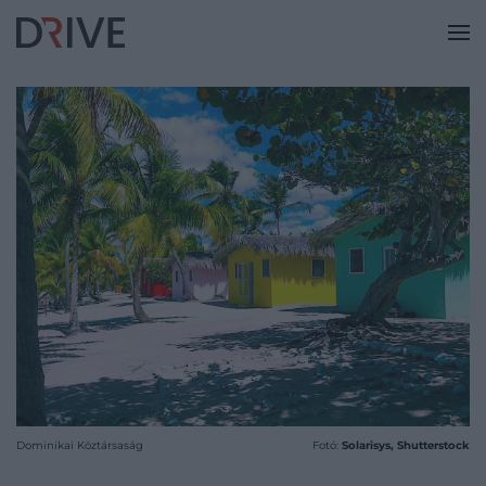
Dominikai Köztársaság
Fotó:
Solarisys, Shutterstock