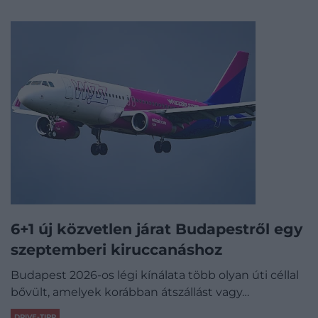
6+1 új közvetlen járat Budapestről egy
szeptemberi kiruccanáshoz
Budapest 2026-os légi kínálata több olyan úti céllal
bővült, amelyek korábban átszállást vagy…
DRIVE-TIPP