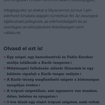
Megjegyzés: az árakat a Skyscanner június 1-jén
elérhető kínálata alapján tüntettük fel. Az összegek
tájékoztató jellegűek, az elérhetőségért és az
esetleges árváltozásokért felelősséget nem
vállalunk.
Olvasd el ezt is!
Egy sziget, egy kamufesztivál és Pablo Escobar
múltja találkozik a Karib-tengeren
Mélytengeri felfedezés: először filmeztek le egy
különös cápafajt a Karib-tenger mélyén
A Karib-térség megfizethető szigete a biztonságos
nyugdíjas évekre
A trópusi szigetállam, ami egyszerre van északon,
délen, keleten és nyugaton
3 éve élnek egy elzárt trópusi szigeten, ezek voltak