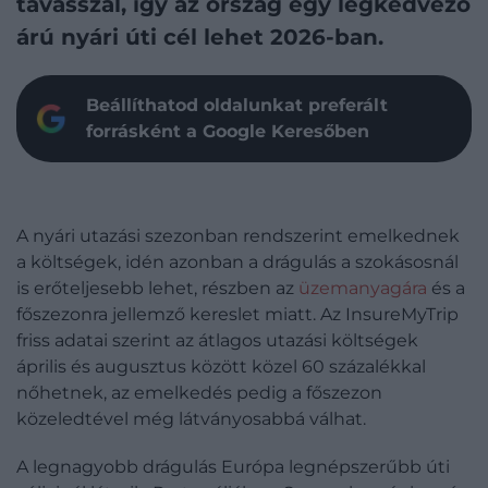
tavasszal, így az ország egy legkedvező
árú nyári úti cél lehet 2026-ban.
Beállíthatod oldalunkat preferált
forrásként a Google Keresőben
A nyári utazási szezonban rendszerint emelkednek
a költségek, idén azonban a drágulás a szokásosnál
is erőteljesebb lehet, részben az
üzemanyagára
és a
főszezonra jellemző kereslet miatt. Az InsureMyTrip
friss adatai szerint az átlagos utazási költségek
április és augusztus között közel 60 százalékkal
nőhetnek, az emelkedés pedig a főszezon
közeledtével még látványosabbá válhat.
A legnagyobb drágulás Európa legnépszerűbb úti