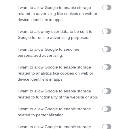
a vendégekért.
I want to allow Google to enable storage
related to advertising like cookies on web or
Suzanne Morrow
, az InsureMyTrip vezérigazgatója
device identifiers in apps.
szerint a Dominikai Köztársaság jelenlegi
I want to allow my user data to be sent to
megfizethetősége részben annak köszönhető,
Google for online advertising purposes.
hogy az ország idegenforgalma nagyobb
vendégszám fogadására épült. A számos all inclusive
I want to allow Google to send me
üdülőhely egymással versenyez az utazókért, ebből
personalized advertising.
pedig többnyire azok a szállások kerülnek előnybe,
amelyek kedvezőbb árakat kínálnak.
I want to allow Google to enable storage
related to analytics like cookies on web or
device identifiers in apps.
I want to allow Google to enable storage
Ez is érdekelhet!
Békés paradicsomok: a Karib-
related to functionality of the website or app.
térség 5 legbiztonságosabb szigete
I want to allow Google to enable storage
related to personalization.
I want to allow Google to enable storage