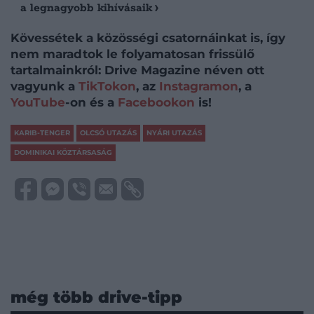
a legnagyobb kihívásaik
Kövessétek a közösségi csatornáinkat is, így
nem maradtok le folyamatosan frissülő
tartalmainkról: Drive Magazine néven ott
vagyunk a
TikTokon
, az
Instagramon
, a
YouTube
-on és a
Facebookon
is!
KARIB-TENGER
OLCSÓ UTAZÁS
NYÁRI UTAZÁS
DOMINIKAI KÖZTÁRSASÁG
még több drive-tipp