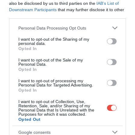
also be disclosed by us to third parties on the
IAB’s List of
Downstream Participants
that may further disclose it to other
third parties.
Santo Domingo, Dominikai
Fotó:
Aleksandr Rybalko, Shutterstock
Köztársaság
Please note that this website/app uses one or more Google
Personal Data Processing Opt Outs
services and may gather and store information including but
not limited to your visit or usage behaviour. You may click to
I want to opt-out of the Sharing of my
personal data.
grant or deny consent to Google and its third-party tags to
NEM CSAK AZ IDŐJÁRÁS
Opted In
use your data for below specified purposes in below Google
MAGYARÁZZA AZ ALACSONYABB
consent section.
I want to opt-out of the Sale of my
Personal Data.
ÁRAKAT
Opted In
I want to opt-out of processing my
Bár az árakat a szezonalitás is befolyásolja, a
Personal Data for Targeted Advertising.
kedvezőbb költségek mögött az elmúlt években
Opted In
kialakult versenyhelyzet is ott van. A turizmus a
I want to opt-out of Collection, Use,
Dominikai Köztársaság egyik meghatározó ágazata,
Retention, Sale, and/or Sharing of my
Personal Data that Is Unrelated with the
ezért a fejlesztések jelentős része is erre a területre
Purposes for which it was collected.
irányult. Ennek eredményeként az utóbbi években
Opted Out
egyre több all inclusive szálloda épült, amelyek a
Google consents
holtszezonban különösen intenzíven versenyeznek