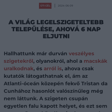
ÚTI CÉL
2024-06-09
A VILÁG LEGELSZIGETELTEBB
TELEPÜLÉSE, AHOVÁ 6 NAP
ELJUTNI
Hallhattunk már durván
veszélyes
szigetekről
, olyanokról, ahol a
macskák
uralkodnak
, és
arról is
, ahova csak
kutatók látogathatnak el, ám az
Atlanti-óceán közepén fekvő Tristan da
Cunhához hasonlót valószínűleg még
nem láttunk. A szigeten csupán
egyetlen falu kapott helyet, és ezt sem