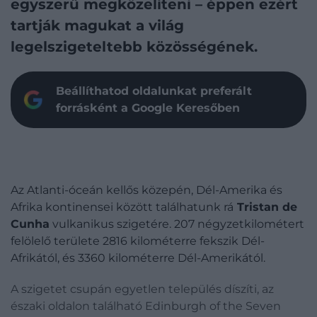
egyszerű megközelíteni – éppen ezért
tartják magukat a világ
legelszigeteltebb közösségének.
Beállíthatod oldalunkat preferált
forrásként a Google Keresőben
Az Atlanti-óceán kellős közepén, Dél-Amerika és
Afrika kontinensei között találhatunk rá
Tristan de
Cunha
vulkanikus szigetére. 207 négyzetkilométert
felölelő területe 2816 kilométerre fekszik Dél-
Afrikától, és 3360 kilométerre Dél-Amerikától.
A szigetet csupán egyetlen település díszíti, az
északi oldalon található Edinburgh of the Seven