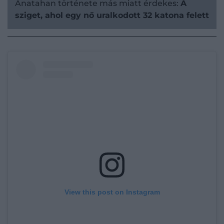
Anatahan története más miatt érdekes:
A
sziget, ahol egy nő uralkodott 32 katona felett
View this post on Instagram