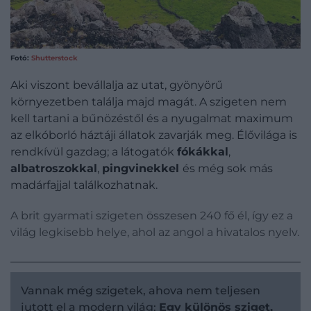
Fotó:
Shutterstock
Aki viszont bevállalja az utat, gyönyörű
környezetben találja majd magát. A szigeten nem
kell tartani a bűnözéstől és a nyugalmat maximum
az elkóborló háztáji állatok zavarják meg. Élővilága is
rendkívül gazdag; a látogatók
fókákkal
,
albatroszokkal
,
pingvinekkel
és még sok más
madárfajjal találkozhatnak.
A brit gyarmati szigeten összesen 240 fő él, így ez a
világ legkisebb helye, ahol az angol a hivatalos nyelv.
Vannak még szigetek, ahova nem teljesen
jutott el a modern világ:
Egy különös sziget,