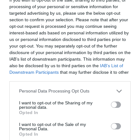
segítségével aratnak le. Érdekesség, hogy arra is
processing of your personal or sensitive information for
figyelnek, hogy ne szaporodjanak túl az állatok:
targeted advertising by us, please use the below opt-out
section to confirm your selection. Please note that after your
a törvények szerint minden háztartás egyetlen
opt-out request is processed you may continue seeing
tehén tartására jogosult.
interest-based ads based on personal information utilized by
us or personal information disclosed to third parties prior to
your opt-out. You may separately opt-out of the further
disclosure of your personal information by third parties on the
IAB’s list of downstream participants. This information may
also be disclosed by us to third parties on the
IAB’s List of
Ha kedvet kaptunk volna:
Több lakatlan sziget
Downstream Participants
that may further disclose it to other
is eladó Észak-Európában
third parties.
Please note that this website/app uses one or more Google
Personal Data Processing Opt Outs
services and may gather and store information including but
LIFE ON TRISTAN DA CUNHA – THE
not limited to your visit or usage behaviour. You may click to
I want to opt-out of the Sharing of my
personal data.
grant or deny consent to Google and its third-party tags to
WORLD'S MOST REMOTE INHABITED
Opted In
use your data for below specified purposes in below Google
ISLAND
consent section.
I want to opt-out of the Sale of my
Personal Data.
Opted In