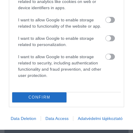
related to analytics like cookies on web or
egeret befogni.
device identifiers in apps.
Az erőfeszítéseiket egy zsűri értékeli, majd miután
I want to allow Google to enable storage
kihirdették a győztes csapatot, a tagok ajándékot
related to functionality of the website or app.
nyernek, az este pedig egy zenés-táncos
I want to allow Google to enable storage
mulatsággal zárul. A szigeten egy-egy templom is
related to personalization.
helyet kapott, itt ünneplik meg például a Húsvétot.
A
faluban mellesleg minden megtalálható, ami
I want to allow Google to enable storage
szükséges: van szupermarket, egy múzeum, egy
related to security, including authentication
bár, egy internetkávézó és buszok is
functionality and fraud prevention, and other
közlekednek
.
user protection.
A gyerekek 3-16 év között iskolába járnak; az
épületben pedig egy könyvtár, egy számítógépes
CONFIRM
szoba és egy tudományos szoba is van.
Data Deletion
Data Access
Adatvédelmi tájékoztató