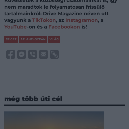
Kövessétek a közösségi csatornáinkat is, így
nem maradtok le folyamatosan frissülő
tartalmainkról: Drive Magazine néven ott
vagyunk a
TikTokon
, az
Instagramon
, a
YouTube
-on és a
Facebookon
is!
SZIGET
ATLANTI-ÓCEÁN
VILÁG
még több úti cél