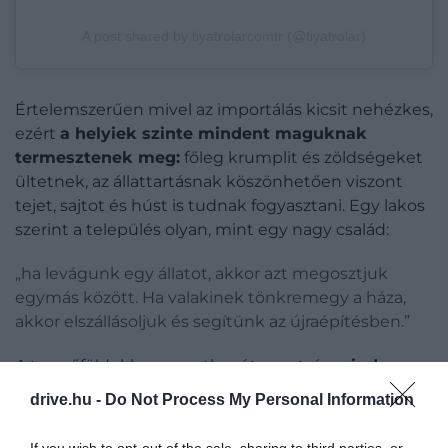
A post shared by tiyatrolarcomtr (@tiyatrolar)
Értelemszerűen mivel az importálás kicsit nehézkes,
ezért
a helyiek szinte mindent maguknak
termesztenek meg:
főleg krumplit és zöldségeket
ültetnek, az állattartásnak köszönhetően viszont
tejet, sajtot és húst is tudnak fogyasztani. Egy lakos
szerint a település olyan, mint egy nagy család:
„ha levágunk egy állatot, akkor azt megosztjuk
egymás között. Ha valakinek tönkremegy a háza,
akkor elszállásoljuk és segítünk az újraépítésben.”
A termőföldekhez egyetlen út vezet, és
minden
családnak megvan a maga kis parcellája
. A
drive.hu -
Do Not Process My Personal Information
lakosok semmilyen gépet nem használnak a
termények betakarításához, mindent kézi eszközök
If you wish to opt-out of the sale, sharing to third parties, or