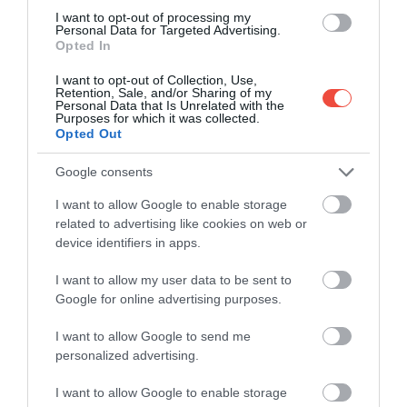
I want to opt-out of processing my
Personal Data for Targeted Advertising.
Opted In
I want to opt-out of Collection, Use,
Retention, Sale, and/or Sharing of my
Personal Data that Is Unrelated with the
Purposes for which it was collected.
Opted Out
Google consents
I want to allow Google to enable storage
A vadállatok – főleg a madarak – sorsára egyébként
related to advertising like cookies on web or
pecsétet raktak a hajók fedélzetéről belopódzó
device identifiers in apps.
patkányok, amelyek olyan nagy problémát
jelentenek, hogy Edinburgh of the Seven Seas egy
I want to allow my user data to be sent to
kész ünnepséget húzott fel köréjük: ez a
Patkány
Google for online advertising purposes.
Napok
(Ratting Day).
I want to allow Google to send me
personalized advertising.
Ilyenkor a férfiak csapatokba állnak, és különböző
eszközöket ragadva azon versenyeznek, hogy ki
I want to allow Google to enable storage
tudja a legtöbb, illetve a legnagyobb patkányt,