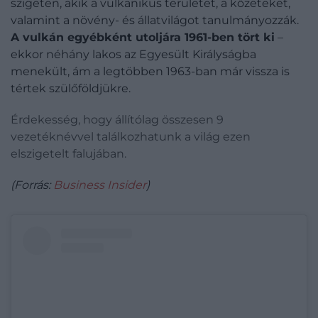
szigeten, akik a vulkanikus területet, a kőzeteket,
valamint a növény- és állatvilágot tanulmányozzák.
A vulkán egyébként utoljára 1961-ben tört ki
–
ekkor néhány lakos az Egyesült Királyságba
menekült, ám a legtöbben 1963-ban már vissza is
tértek szülőföldjükre.
Érdekesség, hogy állítólag összesen 9
vezetéknévvel találkozhatunk a világ ezen
elszigetelt falujában.
(Forrás:
Business Insider
)