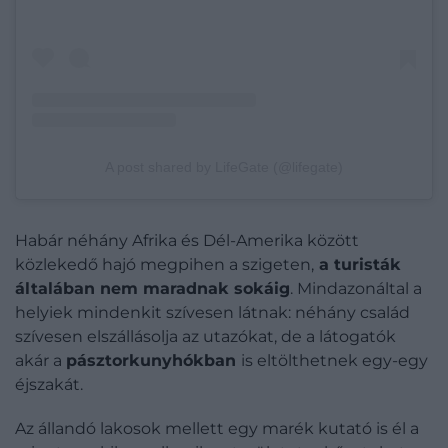
A post shared by LifeGate (@lifegate)
Habár néhány Afrika és Dél-Amerika között
közlekedő hajó megpihen a szigeten,
a turisták
általában nem maradnak sokáig
. Mindazonáltal a
helyiek mindenkit szívesen látnak: néhány család
szívesen elszállásolja az utazókat, de a látogatók
akár a
pásztorkunyhókban
is eltölthetnek egy-egy
éjszakát.
Az állandó lakosok mellett egy marék kutató is él a