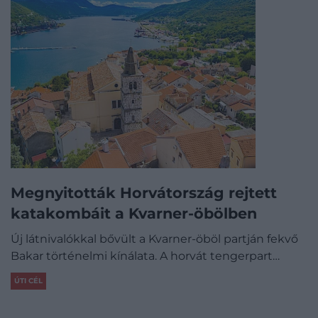
Megnyitották Horvátország rejtett
katakombáit a Kvarner-öbölben
Új látnivalókkal bővült a Kvarner-öböl partján fekvő
Bakar történelmi kínálata. A horvát tengerpart…
ÚTI CÉL