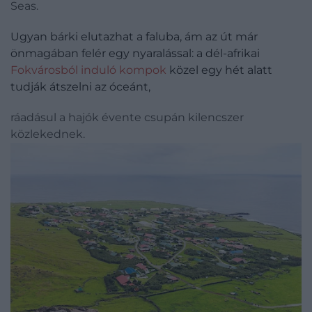
Seas.
Ugyan bárki elutazhat a faluba, ám az út már
önmagában felér egy nyaralással: a dél-afrikai
Fokvárosból induló kompok
közel egy hét alatt
tudják átszelni az óceánt,
ráadásul a hajók évente csupán kilencszer
közlekednek.