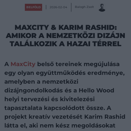
Balogh Zsolt
BELFÖLD
2026-02-04
MAXCITY & KARIM RASHID:
AMIKOR A NEMZETKÖZI DIZÁJN
TALÁLKOZIK A HAZAI TÉRREL
A
MaxCity
belső tereinek megújulása
egy olyan együttműködés eredménye,
amelyben a nemzetközi
dizájngondolkodás és a Hello Wood
helyi tervezési és kivitelezési
tapasztalata kapcsolódott össze. A
projekt kreatív vezetését Karim Rashid
látta el, aki nem kész megoldásokat