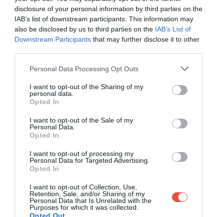
disclosure of your personal information by third parties on the
IAB’s list of downstream participants. This information may
also be disclosed by us to third parties on the
IAB’s List of
Downstream Participants
that may further disclose it to other
third parties.
A tervezési folyamat jelentős része online zajlott,
Please note that this website/app uses one or more Google
Personal Data Processing Opt Outs
Karim New Yorkból irányította a kreatív munkát. A
services and may gather and store information including but
fizikai távolság azonban nem lassította az
not limited to your visit or usage behaviour. You may click to
I want to opt-out of the Sharing of my
personal data.
együttműködést.
grant or deny consent to Google and its third-party tags to
Opted In
use your data for below specified purposes in below Google
consent section.
I want to opt-out of the Sale of my
Personal Data.
Opted In
A VÁLASZIDŐ SOHA NEM
I want to opt-out of processing my
HALADTA MEG AZ EGY ÓRÁT,
Personal Data for Targeted Advertising.
Opted In
MÉG ÚGY SEM, HOGY
I want to opt-out of Collection, Use,
IDŐZÓNÁK TEKINTETÉBEN
Retention, Sale, and/or Sharing of my
Personal Data that Is Unrelated with the
Purposes for which it was collected.
RENDSZERESEN MÁSHOL
Opted Out