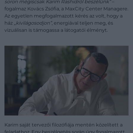
soron mégiscsak Karim Rashidról beszélünk”
–
fogalmaz Kovács Zsófia, a MaxCity Center Managere.
Az egyetlen megfogalmazott kérés az volt, hogy a
ház
„kivilágosodjon”
, energiával teljen meg, és
vizuálisan is támogassa a látogatói élményt.
Karim saját tervezői filozófiája mentén közelített a
feladathoz. Egy beszélgetés során úgy fogalmazott,