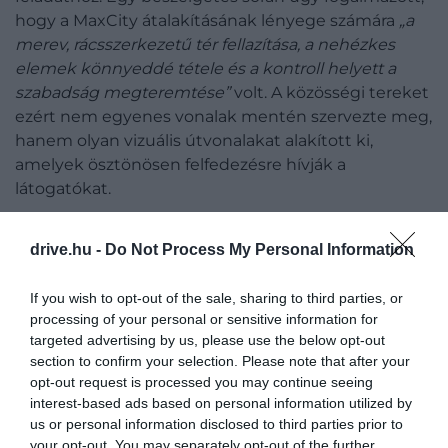
hogy a MaxCity átalakításának lényege számára
„a
merev, rácsszerkezetű tér fellazítása, a nehézkes
elemek könnyeddé tétele és a kontroll helyett a
szabadság megteremtése”
volt. A közösségi tereket
ezért nem egyenes vonalak mentén szervezte meg,
hanem olyan vizuális útvonalakat alakított ki,
amelyek ösztönösen felfedezésre hívják a
látogatókat.
drive.hu -
Do Not Process My Personal Information
If you wish to opt-out of the sale, sharing to third parties, or
processing of your personal or sensitive information for
targeted advertising by us, please use the below opt-out
section to confirm your selection. Please note that after your
opt-out request is processed you may continue seeing
interest-based ads based on personal information utilized by
us or personal information disclosed to third parties prior to
your opt-out. You may separately opt-out of the further