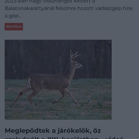
2023-ban nagy visszhangot keltett a
Balatonakarattyánál felszínre hozott vadászgép híre,
a gép…
BELFÖLD
Meglepődtek a járókelők, őz