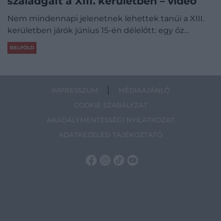
szaladgált a XIII. kerületben – videó
Nem mindennapi jelenetnek lehettek tanúi a XIII.
kerületben járók június 15-én délelőtt: egy őz…
BELFÖLD
IMPRESSZUM
MÉDIAAJÁNLÓ
COOKIE SZABÁLYZAT
AKADÁLYMENTESSÉGI NYILATKOZAT
ADATKEZELÉSI TÁJÉKOZTATÓ