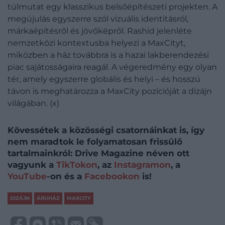
túlmutat egy klasszikus belsőépítészeti projekten. A
megújulás egyszerre szól vizuális identitásról,
márkaépítésről és jövőképről. Rashid jelenléte
nemzetközi kontextusba helyezi a MaxCityt,
miközben a ház továbbra is a hazai lakberendezési
piac sajátosságaira reagál. A végeredmény egy olyan
tér, amely egyszerre globális és helyi – és hosszú
távon is meghatározza a MaxCity pozícióját a dizájn
világában. (x)
Kövessétek a közösségi csatornáinkat is, így
nem maradtok le folyamatosan frissülő
tartalmainkról: Drive Magazine néven ott
vagyunk a
TikTokon
, az
Instagramon
, a
YouTube
-on és a
Facebookon
is!
DIZÁJN
ÁRUHÁZ
MAXCITY