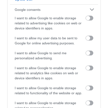
TARTÓZKODTUNK
Google consents
I want to allow Google to enable storage
related to advertising like cookies on web or
– emeli ki Kovács Zsófia. Ha egy megoldásnál
device identifiers in apps.
finomításra volt szükség, a tervezői csapat rövid
időn belül új alternatívákkal állt elő.
I want to allow my user data to be sent to
Google for online advertising purposes.
Karim nem csupán az egyes elemeket, hanem a
teljes térélményt rendszerként kezelte. A színek,
I want to allow Google to send me
formák és világítás egymásra épülnek,
personalized advertising.
következetesen támogatva az áramló mozgást és az
I want to allow Google to enable storage
intuitív tájékozódást.
related to analytics like cookies on web or
device identifiers in apps.
A cél az volt, hogy a MaxCity ne egyszerű
I want to allow Google to enable storage
áthaladási pont legyen, hanem olyan
related to functionality of the website or app.
környezet, ahol a látogatók szívesen
időznek, és ahol a dizájn aktív szerepet
I want to allow Google to enable storage
játszik az élményben.