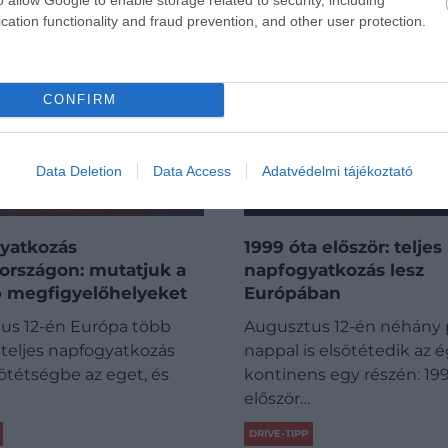
cation functionality and fraud prevention, and other user protection.
CONFIRM
Data Deletion
Data Access
Adatvédelmi tájékoztató
yatkozás
1999 óta először: teljes
országon: mutatjuk a
napfogyatkozás lesz
b megfigyelőhelyeket
Európában
us 12-én Európa több
Augusztus 12-én néhány 
 teljes napfogyatkozás
nappal is elsötétedik az é
sötétségbe az eget, és
kontinens egy részén: 19
először…
DRIVE-TIPP