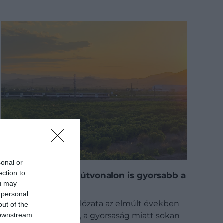
sonal or
ection to
Már több európai útvonalon is gyorsabb a
ou may
vonat a repülőnél
 personal
Bár Európa vasúthálózata az elmúlt években
out of the
 downstream
jelentősen fejlődött, a gyorsaság miatt sokan