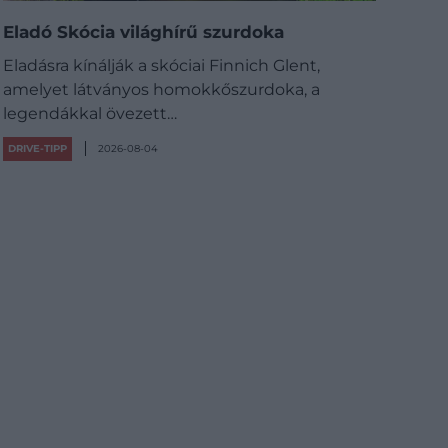
Eladó Skócia világhírű szurdoka
Eladásra kínálják a skóciai Finnich Glent,
amelyet látványos homokkőszurdoka, a
legendákkal övezett…
DRIVE-TIPP
2026-08-04