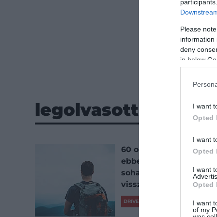
participants
Downstream 
Please note
information 
deny consent
in below Go
Persona
legolvasottabb
I want t
Opted 
I want t
60 országban járt,
Opted 
ebbe az 5 városba
I want 
soha többé nem térne
Advertis
vissza
Opted 
DRIVE-TIPP
I want t
of my P
was col