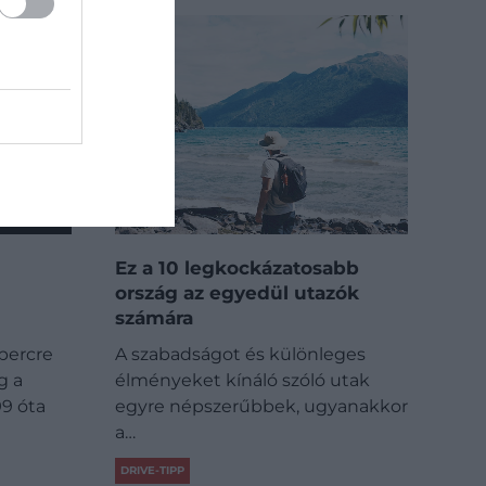
Ez a 10 legkockázatosabb
ország az egyedül utazók
számára
percre
A szabadságot és különleges
g a
élményeket kínáló szóló utak
99 óta
egyre népszerűbbek, ugyanakkor
a…
DRIVE-TIPP