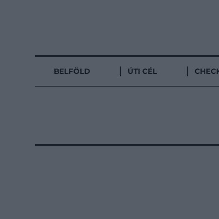
BELFÖLD
ÚTI CÉL
CHECK