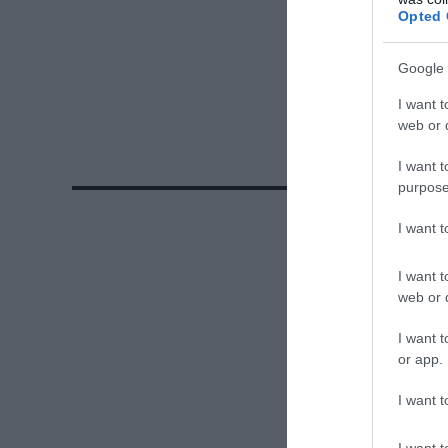
Opted 
Google 
I want t
web or d
I want t
purpose
I want 
I want t
web or d
I want t
or app.
I want t
I want t