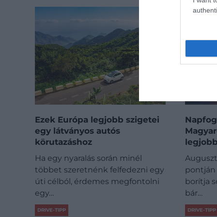
authenti
Ezek Európa legjobb szigetei
Napfog
egy látványos autós
Magyar
körutazáshoz
legjob
Ha egy nyaralás során minél
Auguszt
többet szeretnénk felfedezni egy
pontján
úti célból, érdemes megfontolni
borítja 
egy…
bár…
DRIVE-TIPP
DRIVE-TIPP