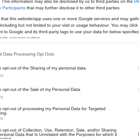
. This information may also be disclosed by us to third parties on the
IA
Participants
that may further disclose it to other third parties.
 that this website/app uses one or more Google services and may gath
including but not limited to your visit or usage behaviour. You may click 
 to Google and its third-party tags to use your data for below specifi
ogle consent section.
l Data Processing Opt Outs
o opt-out of the Sharing of my personal data.
In
o opt-out of the Sale of my Personal Data.
Egy fotó, amit minden
In
utazónak érdemes
to opt-out of processing my Personal Data for Targeted
elkészítenie nyaralás
ing.
előtt
In
DRIVE-TIPP
o opt-out of Collection, Use, Retention, Sale, and/or Sharing
ersonal Data that Is Unrelated with the Purposes for which it
lected.