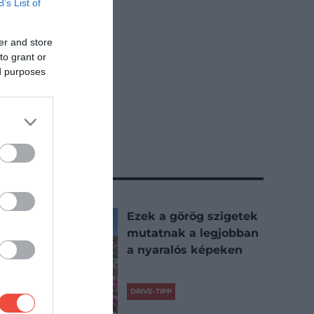
B’s List of
továbbra…
DRIVE-TIPP
2026-08-03
er and store
to grant or
ed purposes
Ezek a görög szigetek
mutatnak a legjobban
a nyaralós képeken
DRIVE-TIPP