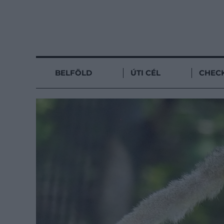
BELFÖLD
ÚTI CÉL
CHECK