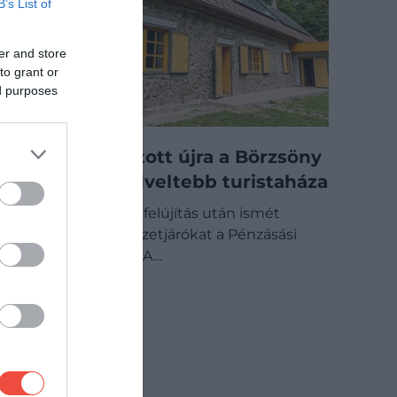
B’s List of
er and store
to grant or
ed purposes
Felújítva nyitott újra a Börzsöny
egyik legkedveltebb turistaháza
Hónapokig tartó felújítás után ismét
fogadja a természetjárókat a Pénzásási
Erdei Turistaház. A…
BELFÖLD