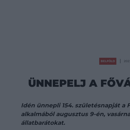
BELFÖLD
2023
ÜNNEPELJ A FŐVÁ
Idén ünnepli 154. születésnapját a 
alkalmából augusztus 9-én, vasárn
állatbarátokat.