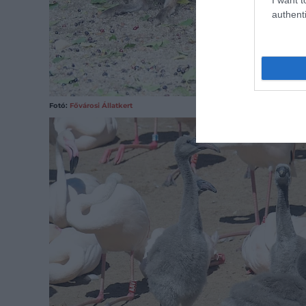
authenti
Fotó:
Fővárosi Állatkert