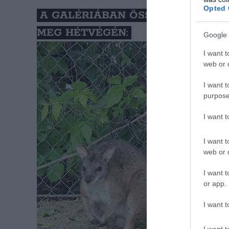
Opted 
A GALÉRIÁBAN ÖSSZEVÁLOGATTU
MEG HÉTVÉGÉN:
Google 
I want t
web or d
I want t
purpose
I want 
I want t
web or d
I want t
or app.
I want t
I want t