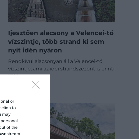
Ijesztően alacsony a Velencei-tó
vízszintje, több strand ki sem
nyit idén nyáron
Rendkívül alacsonyan áll a Velencei-tó
vízszintje, ami az idei strandszezont is érinti.
Több…
BELFÖLD
sonal or
ection to
ou may
 personal
out of the
 downstream