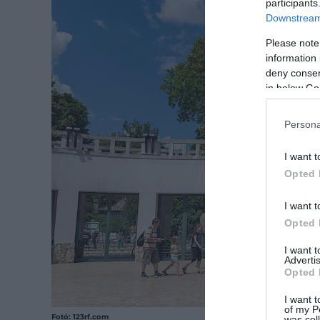
participants
Downstream 
Please note
information 
deny consent
in below Go
Persona
I want t
Opted 
I want t
Opted 
I want 
Advertis
Opted 
I want t
of my P
Fotó: 123rf.com
was col