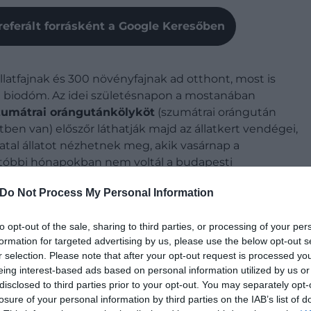
referált forrásként a Google Keresőben
latfajnak és 300 növényfajnak ad otthont, most is
l a biodóm. Az idei születésnapon a mostanában
zumátrai orángutánkölyköt
(szumátrai orángután
ben van) előszőr láthatják majd az állatkert vendégei,
atal állatot nézhetnek meg, akik vasárnap a
utóbbi hónapokban nem voltál a budapesti
fajt is láthatsz, amelyek idén érkeztek a parkba, a
Do Not Process My Personal Information
tnak hitték
, den em régen találtak pár egyedet
to opt-out of the sale, sharing to third parties, or processing of your per
formation for targeted advertising by us, please use the below opt-out s
r selection. Please note that after your opt-out request is processed y
eing interest-based ads based on personal information utilized by us or
disclosed to third parties prior to your opt-out. You may separately opt-
losure of your personal information by third parties on the IAB’s list of