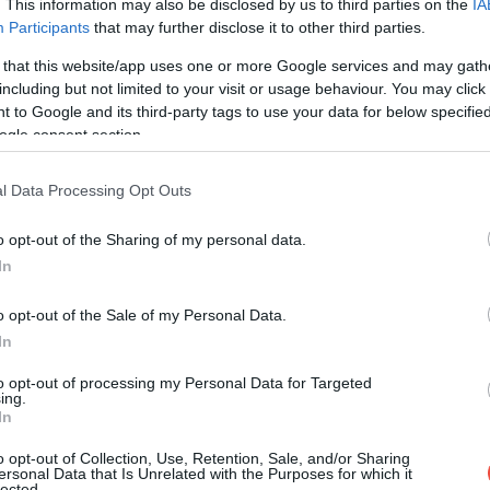
. This information may also be disclosed by us to third parties on the
IA
Participants
that may further disclose it to other third parties.
 that this website/app uses one or more Google services and may gath
including but not limited to your visit or usage behaviour. You may click 
 to Google and its third-party tags to use your data for below specifi
ogle consent section.
l Data Processing Opt Outs
o opt-out of the Sharing of my personal data.
In
o opt-out of the Sale of my Personal Data.
In
to opt-out of processing my Personal Data for Targeted
ing.
In
o opt-out of Collection, Use, Retention, Sale, and/or Sharing
ersonal Data that Is Unrelated with the Purposes for which it
lected.