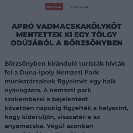
BELFÖLD
2026-05-22
APRÓ VADMACSKAKÖLYKÖT
MENTETTEK KI EGY TÖLGY
ODÚJÁBÓL A BÖRZSÖNYBEN
Börzsönyben kiránduló turisták hívták
fel a Duna-Ipoly Nemzeti Park
munkatársainak figyelmét egy halk
nyávogásra. A nemzeti park
szakemberei a bejelentést
követően napokig figyelték a helyszínt,
hogy kiderüljön, visszatér-e az
anyamacska. Végül azonban