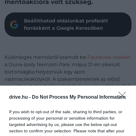
mentőakcióra volt szükség.
Beállíthatod oldalunkat preferált
forrásként a Google Keresőben
Különleges mentésről számolt be
Facebook-oldalán
a Duna-Ipoly Nemzeti Park: május 21-én sikerült
biztonságba helyezniük egy apró
vadmacskakölyköt. A szakembereknek az előző
napokban kirándulók jelezték, hogy az erdő belsőbb
részein halk nyávogásra lettek figyelmesek.
drive.hu -
Do Not Process My Personal Information
A helyszín ellenőrzése után vadkamerát helyeztek
If you wish to opt-out of the sale, sharing to third parties, or
ki, hogy kiderüljön, visszajár-e a környékre a kölyök
processing of your personal or sensitive information for
anyja. A vadon élő állatok kicsinyeinél ez mindig
targeted advertising by us, please use the below opt-out
fontos szempont, hiszen sokszor akkor is a közelben
section to confirm your selection. Please note that after your