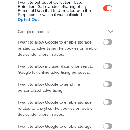
I want to opt-out of Collection, Use,
Retention, Sale, and/or Sharing of my
Personal Data that Is Unrelated with the
Purposes for which it was collected.
Opted Out
Olvasd el ezt is!
Google consents
Izgalmas fejezet kezdődik a börzsönyi vadmacska
I want to allow Google to enable storage
életében
related to advertising like cookies on web or
Egyre több a vadmacska az egyik határmenti
device identifiers in apps.
vármegyénkben
Kibújt a tojásból az ország idei első gólyafiókája
I want to allow my user data to be sent to
Google for online advertising purposes.
Idén is bővül a család: hat fiókát nevel a dömösi
gólyapár
I want to allow Google to send me
personalized advertising.
Kövessétek a közösségi csatornáinkat is, így
nem maradtok le folyamatosan frissülő
I want to allow Google to enable storage
tartalmainkról: Drive Magazine néven ott
related to analytics like cookies on web or
vagyunk a
TikTokon
, az
Instagramon
, a
device identifiers in apps.
YouTube
-on és a
Facebookon
is!
I want to allow Google to enable storage