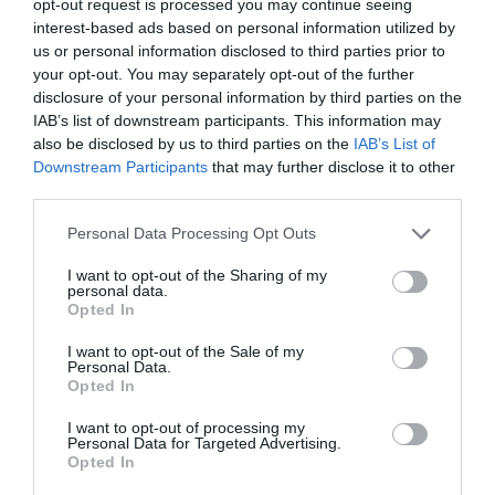
lehet a szülő, ha az ember nem látja.
opt-out request is processed you may continue seeing
interest-based ads based on personal information utilized by
us or personal information disclosed to third parties prior to
Bár közel két napon át várták az
your opt-out. You may separately opt-out of the further
anyamacska visszatérését, az állat végül
disclosure of your personal information by third parties on the
IAB’s list of downstream participants. This information may
nem jelent meg.
also be disclosed by us to third parties on the
IAB’s List of
Downstream Participants
that may further disclose it to other
third parties.
Please note that this website/app uses one or more Google
Personal Data Processing Opt Outs
Amikor hajnalban ismét ellenőrizték a helyszínt,
services and may gather and store information including but
először úgy tűnt, a kölyök eltűnt, később azonban
not limited to your visit or usage behaviour. You may click to
I want to opt-out of the Sharing of my
personal data.
vékony nyávogás törte meg a csendet. A kismacska
grant or deny consent to Google and its third-party tags to
Opted In
use your data for below specified purposes in below Google
egy öreg tölgy mély odújában, mozdulatlanul lapult.
consent section.
A nemzeti park munkatársainak végül hosszú és
I want to opt-out of the Sale of my
Personal Data.
nehéz mentés után sikerült kiemelniük a
Opted In
búvóhelyéről, majd rövid lábadozást követően a
I want to opt-out of processing my
Budakeszi Vadasparkba szállították. Ott a
Felícia
Personal Data for Targeted Advertising.
nevet kapta, és most már biztonságban folytathatja
Opted In
az életét.