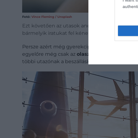
authenti
Fotó:
Vince Fleming / Unsplash
Ezt követően az utasok anélkül haladhatnak maj
bármelyik iratukat fel kéne mutatniuk.
Persze azért még gyerekcipőben jár a kezdem
egyelőre még csak az
olasz
ITA Airways és a 
többi utazónak a beszálláskor még fel kell muta