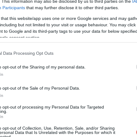
. This information may also be disclosed by us to third parties on the
IA
Participants
that may further disclose it to other third parties.
ól:
4 ingyenes alkalmazás, amiben a
aralást
 that this website/app uses one or more Google services and may gath
including but not limited to your visit or usage behaviour. You may click 
 to Google and its third-party tags to use your data for below specifi
ogle consent section.
amat: miután – online vagy a check-in pultnál –
ren a FaceBoarding standhoz lépve
beszkennelhetjük
l Data Processing Opt Outs
kat és az arcunkat – ismerteti a procedúrát a
o opt-out of the Sharing of my personal data.
In
o opt-out of the Sale of my Personal Data.
pülőterén még az idén bevezeti a biometrikus
In
to opt-out of processing my Personal Data for Targeted
ing.
In
o opt-out of Collection, Use, Retention, Sale, and/or Sharing
ersonal Data that Is Unrelated with the Purposes for which it
lected.