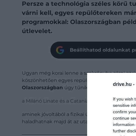
Persze a technológia széles körű tu
várni kell, egyes repülőtereken már
programokkal: Olaszországban péld
útlevelet.
Beállíthatod oldalunkat p
Ugyan még korai lenne a szekrénybe zárni az ú
köszönhetően egyes repülőtereken már nem felt
drive.hu -
Olaszországban
úgy tűnik, hogy már 2024 nyar
If you wish 
a Milánó Linate és a Catania repülőtereken már
sensitive in
confirm you
aminek jóvoltából a fizikai útlevél, a személyi i
continue se
haladhatnak majd át az utazók a repülőtéri ell
information 
further disc