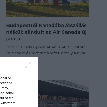
Budapestről Kanadába átszállás
nélkül: elindult az Air Canada új
járata
Az Air Canada új közvetlen járatot indított
Budapest és Toronto között, amely a nyári
szezonban…
CHECK-IN
sonal or
ection to
ou may
 personal
out of the
 downstream