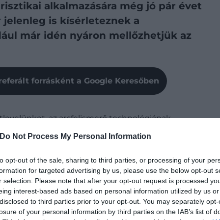
risztikai alkalmazására még jó pár évet
 jelenleg is kísérleteznek a
ául már idén nyáron mellőzhetjük az
referált forrásként a Google Keresőben
tlevelünket, az arcfelismerő technológiának
étlenül kell az analóg azonosítást választanunk.
Do Not Process My Personal Information
án is kipróbálhatjuk a rendszert:
to opt-out of the sale, sharing to third parties, or processing of your per
 tesztelik a FaceBoarding névre hallgató programot,
formation for targeted advertising by us, please use the below opt-out s
r selection. Please note that after your opt-out request is processed y
gazolvány, illetve a beszállókártya felmutatása nélkül
eing interest-based ads based on personal information utilized by us or
enőrzési pontokon.
disclosed to third parties prior to your opt-out. You may separately opt-
losure of your personal information by third parties on the IAB’s list of