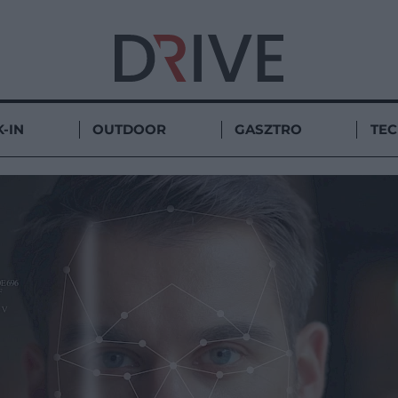
-IN
OUTDOOR
GASZTRO
TE