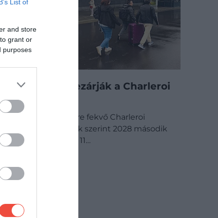
B’s List of
er and store
to grant or
ed purposes
Hónapokra lezárják a Charleroi
repülőteret
A Brüsszeltől délre fekvő Charleroi
repülőtér a tervek szerint 2028 második
felében mintegy 11…
CHECK-IN