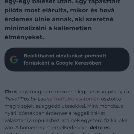
egy-egy baleset után. Egy tapasztalt
pilóta most elárulta, mikor és hová
érdemes ülnie annak, aki szeretné
minimalizálni a kellemetlen
élményeket.
Beállíthatod oldalunkat preferált
forrásként a Google Keresőben
Chris
, egy meg nem nevezett légitársaság pilótája a
Travel Tips by Laurie
YouTube-csatornán
osztotta
meg tippjeit az aggódó utasokkal. Mint mondta, a
nyári időszakban érdemes a reggeli órákat
választani a repüléshez, aminek egyszerű fizikai oka
van. A hőmérséklet emelkedésével
délre és