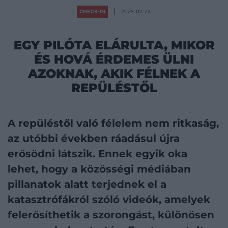
CHECK-IN
2025-07-24
EGY PILÓTA ELÁRULTA, MIKOR
ÉS HOVÁ ÉRDEMES ÜLNI
AZOKNAK, AKIK FÉLNEK A
REPÜLÉSTŐL
A repüléstől való félelem nem ritkaság,
az utóbbi években ráadásul újra
erősödni látszik. Ennek egyik oka
lehet, hogy a közösségi médiában
pillanatok alatt terjednek el a
katasztrófákról szóló videók, amelyek
felerősíthetik a szorongást, különösen