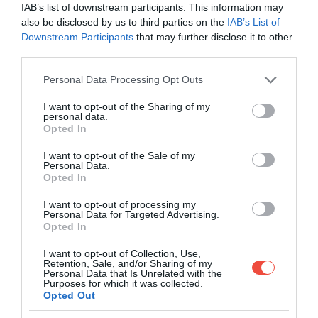
IAB’s list of downstream participants. This information may
also be disclosed by us to third parties on the
IAB’s List of
Downstream Participants
that may further disclose it to other
third parties.
Please note that this website/app uses one or more Google
Personal Data Processing Opt Outs
services and may gather and store information including but
not limited to your visit or usage behaviour. You may click to
I want to opt-out of the Sharing of my
Fotó:
Dasha Petrenko/Shutterstock
personal data.
grant or deny consent to Google and its third-party tags to
Opted In
use your data for below specified purposes in below Google
A pilóta emellett az ülőhely-választásra is kitért:
consent section.
I want to opt-out of the Sale of my
szerinte
a gép eleje
– a szárnyak előtti sorok –
a
Personal Data.
legstabilabb része az utastérnek
, így itt kevésbé
Opted In
érzékelhetőek a légáramlatok hatásai. Bár ezekért a
I want to opt-out of processing my
helyekért sok légitársaság felárat kér, Chris szerint
Personal Data for Targeted Advertising.
itt
kevésbé durva az a billegés,
amelyet a gép
Opted In
farka okoz oldalirányú kilengéskor.
I want to opt-out of Collection, Use,
Retention, Sale, and/or Sharing of my
Personal Data that Is Unrelated with the
A repüléstől való félelem persze nem mindig
Purposes for which it was collected.
logikus.
Robert Bor
professzor, klinikai pszichológus
Opted Out
szerint azonban hiába a rettegés, a legtöbb utas