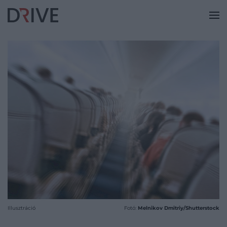
Illusztráció
Fotó:
Melnikov Dmitriy/Shutterstock