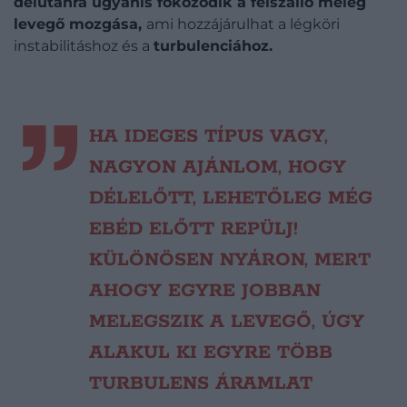
délutánra ugyanis fokozódik a felszálló meleg
levegő mozgása,
ami hozzájárulhat a légköri
instabilitáshoz és a
turbulenciához.
HA IDEGES TÍPUS VAGY,
NAGYON AJÁNLOM, HOGY
DÉLELŐTT, LEHETŐLEG MÉG
EBÉD ELŐTT REPÜLJ!
KÜLÖNÖSEN NYÁRON, MERT
AHOGY EGYRE JOBBAN
MELEGSZIK A LEVEGŐ, ÚGY
ALAKUL KI EGYRE TÖBB
TURBULENS ÁRAMLAT