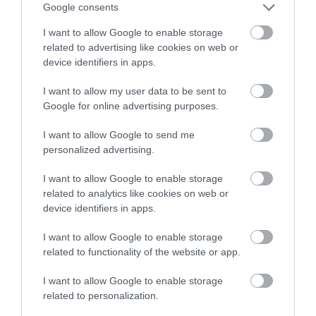
Google consents
ennek ellenére is repülőre száll:
I want to allow Google to enable storage
related to advertising like cookies on web or
device identifiers in apps.
I want to allow my user data to be sent to
AZ UTASOK GYAKRAN
Google for online advertising purposes.
IZGULNAK, IZZADNAK, SŐT
I want to allow Google to send me
personalized advertising.
ALKUDOZNAK MAGUKKAL
VAGY MÁSOKKAL, DE ETTŐL
I want to allow Google to enable storage
related to analytics like cookies on web or
MÉG A LEGTÖBBEN NEM
device identifiers in apps.
HAGYJÁK KI AZ UTAT.
I want to allow Google to enable storage
MINDIG VANNAK OLYANOK,
related to functionality of the website or app.
AKIK NEM AKARNAK A
I want to allow Google to enable storage
GÉPEN LENNI, DE VÉGÜL
related to personalization.