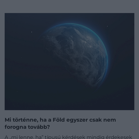
Mi történne, ha a Föld egyszer csak nem
forogna tovább?
A „mi lenne, ha” típusú kérdések mindig érdekesek