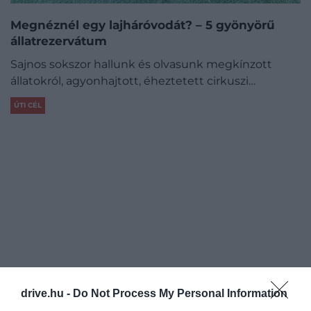
Megnéznél egy lajháróvodát? – 5 gyönyörű
állatrezervátum
Sajnos sokszor hallunk és olvasunk megkínzott
állatokról, agyonhajtott, éheztetett cirkuszi…
ÚTI CÉL
drive.hu -
Do Not Process My Personal Information