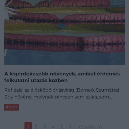
A legérdekesebb növények, amiket érdemes
felkutatni utazás közben
Reflézia, az élősködő óriásvirág (Borneó, Szumátra)
Egy növény, melynek nincsen sem szára, sem…
ÚTI CÉL
1
2
3
4
5
6
Következő