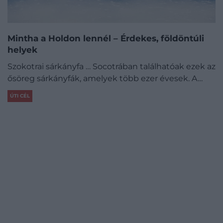
Mintha a Holdon lennél – Érdekes, földöntúli
helyek
Szokotrai sárkányfa … Socotrában találhatóak ezek az
ősöreg sárkányfák, amelyek több ezer évesek. A…
ÚTI CÉL