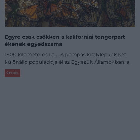
Egyre csak csökken a kaliforniai tengerpart
ékének egyedszáma
1600 kilométeres út … A pompás királylepkék két
különálló populációja él az Egyesült Államokban: a…
ÚTI CÉL