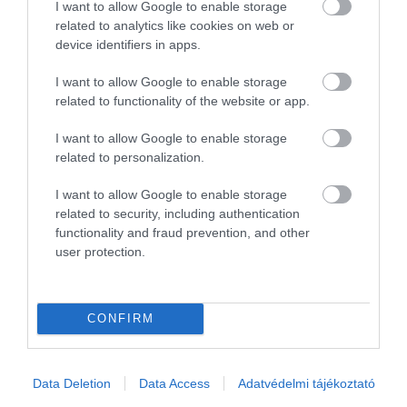
I want to allow Google to enable storage
related to analytics like cookies on web or
device identifiers in apps.
I want to allow Google to enable storage
related to functionality of the website or app.
I want to allow Google to enable storage
related to personalization.
I want to allow Google to enable storage
related to security, including authentication
functionality and fraud prevention, and other
Vigyázzunk az érző tengeri állatokra
user protection.
búvárkodás közben!
Aki imád utazni és szereti a Földet, meg is szeretné
óvni, így az állatok és a növények jóléte…
CONFIRM
ÚTI CÉL
Data Deletion
Data Access
Adatvédelmi tájékoztató