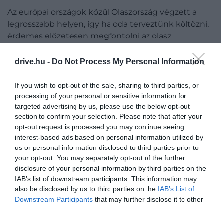
Az európai országok közül Olaszország végzett a
legrosszabb helyen, így ha oda terveztünk költözni,
érdemes előzetesen megfontolni az olasz
nyelvtanfolyamokat.
drive.hu -
Do Not Process My Personal Information
If you wish to opt-out of the sale, sharing to third parties, or
processing of your personal or sensitive information for
targeted advertising by us, please use the below opt-out
section to confirm your selection. Please note that after your
opt-out request is processed you may continue seeing
interest-based ads based on personal information utilized by
us or personal information disclosed to third parties prior to
your opt-out. You may separately opt-out of the further
disclosure of your personal information by third parties on the
IAB’s list of downstream participants. This information may
also be disclosed by us to third parties on the
IAB’s List of
Downstream Participants
that may further disclose it to other
Getty Images
third parties.