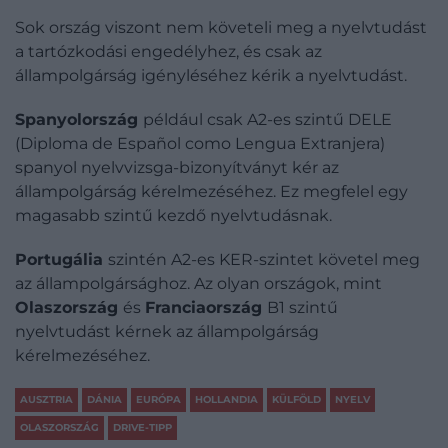
Sok ország viszont nem követeli meg a nyelvtudást
a tartózkodási engedélyhez, és csak az
állampolgárság igényléséhez kérik a nyelvtudást.
Spanyolország
például csak A2-es szintű DELE
(Diploma de Español como Lengua Extranjera)
spanyol nyelvvizsga-bizonyítványt kér az
állampolgárság kérelmezéséhez. Ez megfelel egy
magasabb szintű kezdő nyelvtudásnak.
Portugália
szintén A2-es KER-szintet követel meg
az állampolgársághoz. Az olyan országok, mint
Olaszország
és
Franciaország
B1 szintű
nyelvtudást kérnek az állampolgárság
kérelmezéséhez.
AUSZTRIA
DÁNIA
EURÓPA
HOLLANDIA
KÜLFÖLD
NYELV
OLASZORSZÁG
DRIVE-TIPP