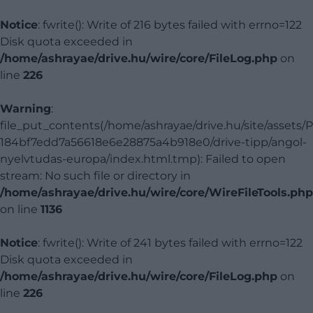
Notice
: fwrite(): Write of 216 bytes failed with errno=122
Disk quota exceeded in
/home/ashrayae/drive.hu/wire/core/FileLog.php
on
line
226
Warning
:
file_put_contents(/home/ashrayae/drive.hu/site/assets/
184bf7edd7a56618e6e28875a4b918e0/drive-tipp/angol-
nyelvtudas-europa/index.html.tmp): Failed to open
stream: No such file or directory in
/home/ashrayae/drive.hu/wire/core/WireFileTools.php
on line
1136
Notice
: fwrite(): Write of 241 bytes failed with errno=122
Disk quota exceeded in
/home/ashrayae/drive.hu/wire/core/FileLog.php
on
line
226