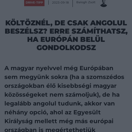
Balogh Zsolt
DRIVE-TIPP
2023-09-18
KÖLTÖZNÉL, DE CSAK ANGOLUL
BESZÉLSZ? ERRE SZÁMÍTHATSZ,
HA EURÓPÁN BELÜL
GONDOLKODSZ
A magyar nyelvvel még Európában
sem megyünk sokra (ha a szomszédos
országokban élő
kisebbségi magyar
közösségeket nem számoljuk), de ha
legalább angolul tudunk, akkor van
néhány opció, ahol az Egyesült
Királyság mellett még más európai
országban is megértethetjük