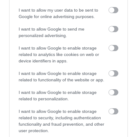
világos, szabványos bejegyzések főbb pontjainak
megértésére" – idézi az Euronews a német
I want to allow my user data to be sent to
követelményeket.
Google for online advertising purposes.
I want to allow Google to send me
personalized advertising.
Olvasd el ezt is!
Felkészültél? Ezek a tech-
I want to allow Google to enable storage
innovációk alapjaiban változtathatják meg a
related to analytics like cookies on web or
turizmust
device identifiers in apps.
I want to allow Google to enable storage
related to functionality of the website or app.
Norvégiában
az ideiglenes tartózkodási
engedélyekhez nem szükséges nyelvtudás, de az
I want to allow Google to enable storage
állandó tartózkodási engedélyekhez már szükséges.
related to personalization.
A körülményektől függően 250-550 óra norvég
nyelvórát és egy társadalomismereti kurzust kell
I want to allow Google to enable storage
related to security, including authentication
elvégezni; bizonyos esetekben ehelyett A2 szintű
functionality and fraud prevention, and other
norvég nyelvvizsga is elég lehet.
user protection.