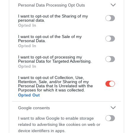
EURÓPAI ORSZÁGOK, AMIT
Please note that this website/app uses one or more Google
Personal Data Processing Opt Outs
services and may gather and store information including but
MEGKÖVETELIK A NYELVTUDÁST A
not limited to your visit or usage behaviour. You may click to
I want to opt-out of the Sharing of my
personal data.
TARTÓZKODÁSI ENGEDÉLYHEZ
grant or deny consent to Google and its third-party tags to
Opted In
use your data for below specified purposes in below Google
consent section.
Ha nehezen megy a nyelvtanulás, érdemes figyelni
I want to opt-out of the Sale of my
Personal Data.
azokra az országokra, amelyek a külföldi
Opted In
állampolgároknak nyelvvizsgát írnak elő a
I want to opt-out of processing my
letelepedési engedély kérelmezéséhez.
Personal Data for Targeted Advertising.
Opted In
Németország
az állandó tartózkodási engedély és
I want to opt-out of Collection, Use,
az állampolgárság megszerzéséhez is nyelvtudást
Retention, Sale, and/or Sharing of my
kér. A jelenlegi szabályozás szerint a német
Personal Data that Is Unrelated with the
Purposes for which it was collected.
nyelvtudás a Közös Európai Referenciakeret (KER)
Opted Out
B1 szintjén kell, hogy legyen.
Google consents
Mindezt úgy határozzák meg, hogy „képesnek kell
I want to allow Google to enable storage
lenni a munka, az iskola, a szabadidő stb. során
related to advertising like cookies on web or
rendszeresen előforduló, ismerős témákról szóló
device identifiers in apps.