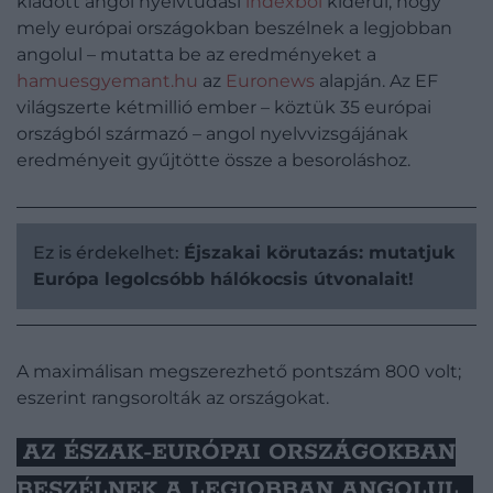
kiadott angol nyelvtudási
indexből
kiderül, hogy
mely európai országokban beszélnek a legjobban
angolul – mutatta be az eredményeket a
hamuesgyemant.hu
az
Euronews
alapján. Az EF
világszerte kétmillió ember – köztük 35 európai
országból származó – angol nyelvvizsgájának
eredményeit gyűjtötte össze a besoroláshoz.
Ez is érdekelhet:
Éjszakai körutazás: mutatjuk
Európa legolcsóbb hálókocsis útvonalait!
A maximálisan megszerezhető pontszám 800 volt;
eszerint rangsorolták az országokat.
AZ ÉSZAK-EURÓPAI ORSZÁGOKBAN
BESZÉLNEK A LEGJOBBAN ANGOLUL