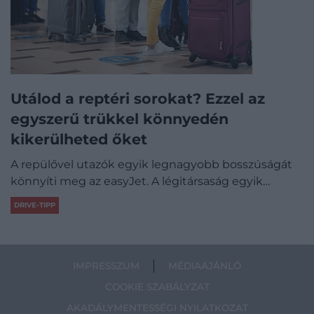
Utálod a reptéri sorokat? Ezzel az
egyszerű trükkel könnyedén
kikerülheted őket
A repülővel utazók egyik legnagyobb bosszúságát
könnyíti meg az easyJet. A légitársaság egyik…
DRIVE-TIPP
IMPRESSZUM
MÉDIAAJÁNLÓ
COOKIE SZABÁLYZAT
AKADÁLYMENTESSÉGI NYILATKOZAT