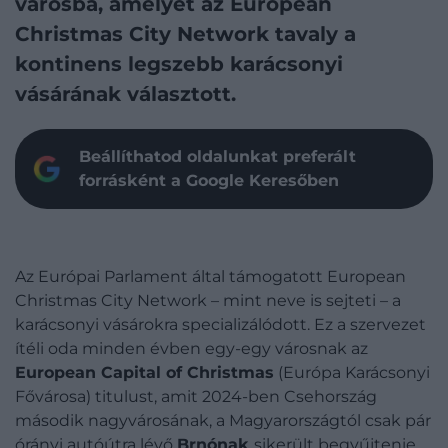
városba, amelyet az European
Christmas City Network tavaly a
kontinens legszebb karácsonyi
vásárának választott.
Beállíthatod oldalunkat preferált
forrásként a Google Keresőben
Az Európai Parlament által támogatott European
Christmas City Network – mint neve is sejteti – a
karácsonyi vásárokra specializálódott. Ez a szervezet
ítéli oda minden évben egy-egy városnak az
European Capital of Christmas
(Európa Karácsonyi
Fővárosa) titulust, amit 2024-ben Csehország
második nagyvárosának, a Magyarországtól csak pár
órányi autóútra lévő
Brnónak
sikerült begyűjtenie.