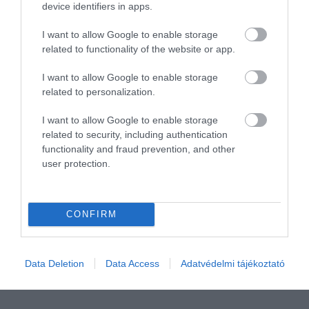
device identifiers in apps.
beragyogják az utcákat
I want to allow Google to enable storage
related to functionality of the website or app.
I want to allow Google to enable storage
related to personalization.
Tavaly a szervezet
beszámolója
szerint óriási sikere
volt a vásárnak, és az utólagosan elkészített
I want to allow Google to enable storage
felmérés szerint a látogatók 74 százaléka szívből
related to security, including authentication
ajánlaná a brnói eseményt. a Szabadság térn több
functionality and fraud prevention, and other
mint 120 koncertet szerveztek, de a
user protection.
fényinstallációknak is nagy volt a népszerűsége.
Mindezek alapján az idei karácsonyi vásár legalább
CONFIRM
olyan izgalmasnak és színvonalasnak ígérkezik, mint
korábban, így ha új élményekre vágyunk, Brno
remek alternatíva lehet például Prága helyett.
Data Deletion
Data Access
Adatvédelmi tájékoztató