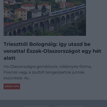
Trieszttől Bolognáig: így utazd be
vonattal Észak-Olaszországot egy hét
alatt
Ha Olaszországra gondolunk, többnyire Róma,
Firenze vagy a zsúfolt tengerpartok jutnak
eszünkbe. Az…
DRIVE-TIPP
IMPRESSZUM
MÉDIAAJÁNLÓ