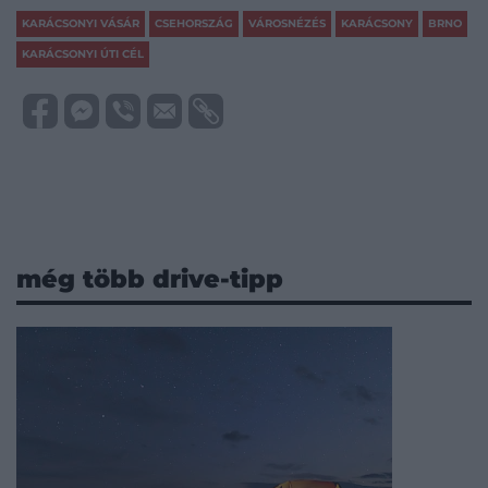
KARÁCSONYI VÁSÁR
CSEHORSZÁG
VÁROSNÉZÉS
KARÁCSONY
BRNO
KARÁCSONYI ÚTI CÉL
még több drive-tipp