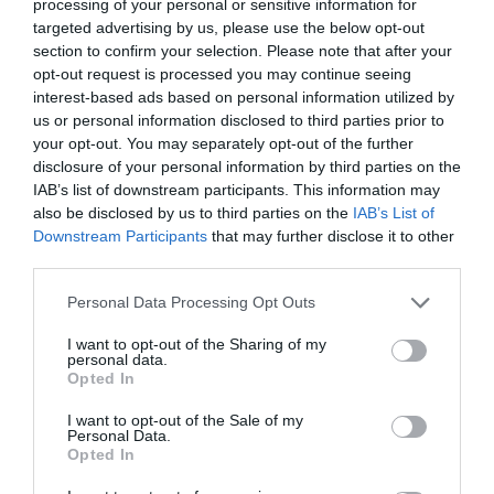
processing of your personal or sensitive information for
A CSALÁDOKAT, A
targeted advertising by us, please use the below opt-out
section to confirm your selection. Please note that after your
KARÁCSONYI VÁSÁR PEDIG
opt-out request is processed you may continue seeing
interest-based ads based on personal information utilized by
BRNO LAKOSAIT HOZZA
us or personal information disclosed to third parties prior to
ÖSSZE
your opt-out. You may separately opt-out of the further
disclosure of your personal information by third parties on the
IAB’s list of downstream participants. This information may
also be disclosed by us to third parties on the
IAB’s List of
Downstream Participants
that may further disclose it to other
third parties.
– idézte Janulíkovát a
Brno Daily
. Brnóban a
vásárolgatás, valamint az ételek és italok kóstolása
Please note that this website/app uses one or more Google
Personal Data Processing Opt Outs
services and may gather and store information including but
mellett egy óriáskerékre is felülhetünk, a
not limited to your visit or usage behaviour. You may click to
I want to opt-out of the Sharing of my
jégkorcsolyapályán pedig még a leghidegebb
personal data.
grant or deny consent to Google and its third-party tags to
napokon is átmozgathatjuk magunkat. A vásáron
Opted In
use your data for below specified purposes in below Google
továbbá zenés programokba is belehallgathatunk,
consent section.
I want to opt-out of the Sale of my
részt vehetünk egy gyertyakészítő workshopon, a
Personal Data.
Opted In
standok között pedig Brno legjobb éttermei is
képviseltetik magukat.