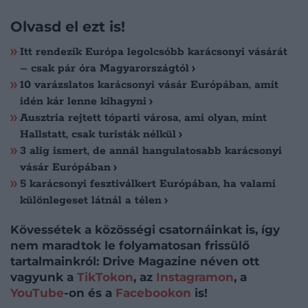
Olvasd el ezt is!
Itt rendezik Európa legolcsóbb karácsonyi vásárát
– csak pár óra Magyarországtól
10 varázslatos karácsonyi vásár Európában, amit
idén kár lenne kihagyni
Ausztria rejtett tóparti városa, ami olyan, mint
Hallstatt, csak turisták nélkül
3 alig ismert, de annál hangulatosabb karácsonyi
vásár Európában
5 karácsonyi fesztiválkert Európában, ha valami
különlegeset látnál a télen
Kövessétek a közösségi csatornáinkat is, így
nem maradtok le folyamatosan frissülő
tartalmainkról: Drive Magazine néven ott
vagyunk a
TikTokon
, az
Instagramon
, a
YouTube
-on és a
Facebookon
is!