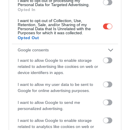
I want to opt-out of processing my
Personal Data for Targeted Advertising.
Opted In
I want to opt-out of Collection, Use,
Retention, Sale, and/or Sharing of my
Personal Data that Is Unrelated with the
Purposes for which it was collected.
Opted Out
Google consents
I want to allow Google to enable storage
related to advertising like cookies on web or
device identifiers in apps.
Az idei vásár november 14-én nyitja meg
I want to allow my user data to be sent to
kapuit, és egészen december 31-ig várja a
Google for online advertising purposes.
látogatókat.
I want to allow Google to send me
personalized advertising.
Ez is érdekelhet!
7+1 európai úti cél, ahol a
I want to allow Google to enable storage
related to analytics like cookies on web or
karácsonyi fények már novemberben