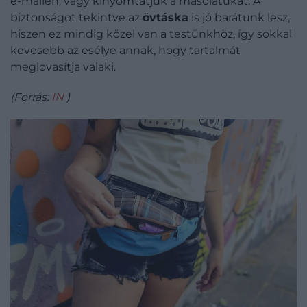
e-mailen, vagy kinyomtatjuk a másolatukat. A
biztonságot tekintve az
övtáska
is jó barátunk lesz,
hiszen ez mindig közel van a testünkhöz, így sokkal
kevesebb az esélye annak, hogy tartalmát
meglovasítja valaki.
(Forrás:
IN
)