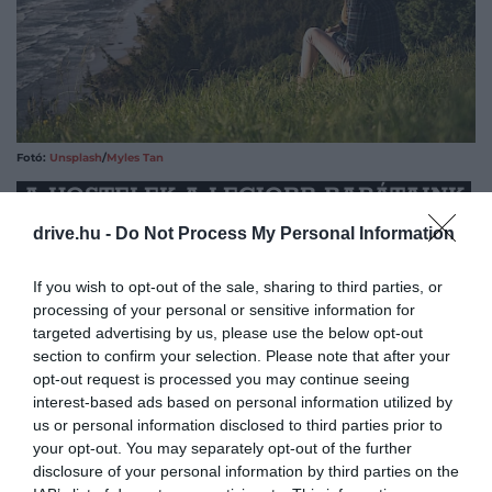
Fotó:
Unsplash
/
Myles Tan
A HOSTELEK A LEGJOBB BARÁTAINK
drive.hu -
Do Not Process My Personal Information
Legyen szó magányos strandolásról, vagy pezsgő
városnézésről, utazásunk alatt nem árt, ha van kivel
If you wish to opt-out of the sale, sharing to third parties, or
beszélgetnünk, illetve van kitől tanácsot kérnünk. A
processing of your personal or sensitive information for
hostelekben általában sok – egyedül – utazó ember
targeted advertising by us, please use the below opt-out
megfordul, akik gyakran hasonló cipőben járnak,
section to confirm your selection. Please note that after your
opt-out request is processed you may continue seeing
mint mi. Ráadásul a hostelek szinte mindenhol
interest-based ads based on personal information utilized by
drágábbak, mint egy Airbnb, így a pénztárcánk is
us or personal information disclosed to third parties prior to
örülni fog ennek a választásnak. A válogatáshoz
your opt-out. You may separately opt-out of the further
használjuk a nagyobb oldalakat, amilyen például a
disclosure of your personal information by third parties on the
Hostelworld
– ám minden esetben olvassuk el az