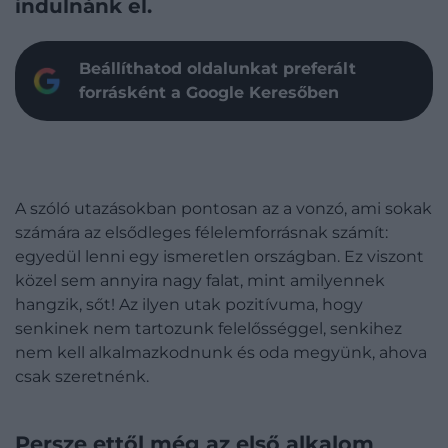
indulnánk el.
Beállíthatod oldalunkat preferált
forrásként a Google Keresőben
A szóló utazásokban pontosan az a vonzó, ami sokak
számára az elsődleges félelemforrásnak számít:
egyedül lenni egy ismeretlen országban. Ez viszont
közel sem annyira nagy falat, mint amilyennek
hangzik, sőt! Az ilyen utak pozitívuma, hogy
senkinek nem tartozunk felelősséggel, senkihez
nem kell alkalmazkodnunk és oda megyünk, ahova
csak szeretnénk.
Persze ettől még az első alkalom