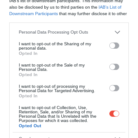
IAB’s list of downstream participants. This information may
adott hely értékeléseit és leírását, hogy
also be disclosed by us to third parties on the
IAB’s List of
megbizonyosodjunk arról, hogy milyen helyre is
Downstream Participants
that may further disclose it to other
third parties.
szervezzük a szállást.
Please note that this website/app uses one or more Google
Personal Data Processing Opt Outs
Ez a tanács ugyan nemcsak a hostelekre érvényes,
services and may gather and store information including but
hanem más szállásokra is, de a biztonság kedvéért
not limited to your visit or usage behaviour. You may click to
I want to opt-out of the Sharing of my
personal data.
vigyük magunkkal az értékeinket egy táskában, de
grant or deny consent to Google and its third-party tags to
Opted In
egy lakat is jól tud jönni.
use your data for below specified purposes in below Google
consent section.
I want to opt-out of the Sale of my
Personal Data.
Opted In
I want to opt-out of processing my
Personal Data for Targeted Advertising.
Opted In
I want to opt-out of Collection, Use,
Retention, Sale, and/or Sharing of my
Personal Data that Is Unrelated with the
Purposes for which it was collected.
Opted Out
Fotó:
Shutterstock