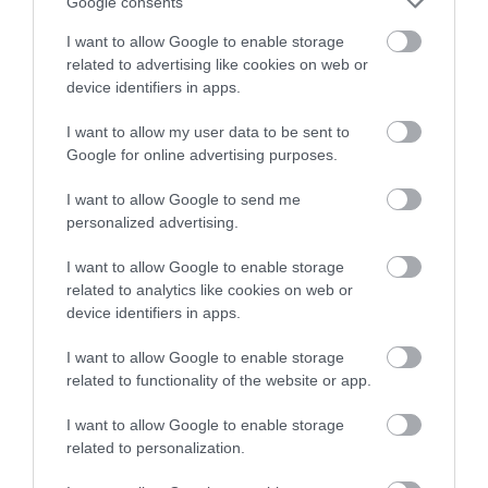
Google consents
MONDJ NEMET!
I want to allow Google to enable storage
related to advertising like cookies on web or
A társasággal történő utazások alatt kötelező
device identifiers in apps.
programnak számíthat például egy-egy történelmi
nevezetesség meglátogatása, ám egyedül semmit
I want to allow my user data to be sent to
Google for online advertising purposes.
sem muszáj megtennünk. Ha szívünk szerint
leginkább egész nap a tengerparton sütkéreznénk,
I want to allow Google to send me
akkor tegyünk is így, és ne érezzünk bűntudatot, ha
personalized advertising.
kihagyunk egy „kötelező látványosságot”.
I want to allow Google to enable storage
related to analytics like cookies on web or
device identifiers in apps.
Ha nőként utaznánk:
Egyedül utazó nő vagy?
Ezek a legbiztonságosabb úti célok!
I want to allow Google to enable storage
related to functionality of the website or app.
I want to allow Google to enable storage
related to personalization.