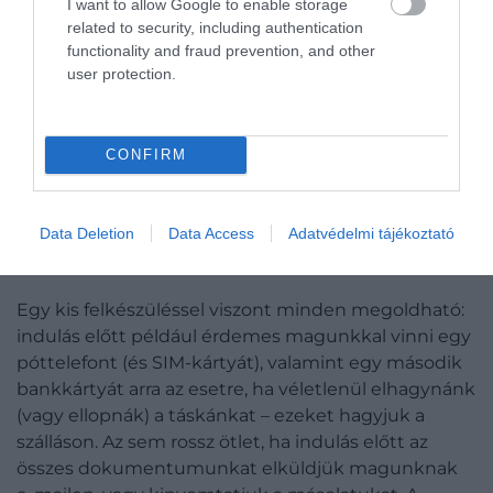
I want to allow Google to enable storage
related to security, including authentication
functionality and fraud prevention, and other
user protection.
CONFIRM
Fotó:
Chen Mizrach / Unsplash
Data Deletion
Data Access
Adatvédelmi tájékoztató
VIGYÁZZUNK AZ ÉRTÉKEINKRE!
Egy kis felkészüléssel viszont minden megoldható:
indulás előtt például érdemes magunkkal vinni egy
póttelefont (és SIM-kártyát), valamint egy második
bankkártyát arra az esetre, ha véletlenül elhagynánk
(vagy ellopnák) a táskánkat – ezeket hagyjuk a
szálláson. Az sem rossz ötlet, ha indulás előtt az
összes dokumentumunkat elküldjük magunknak