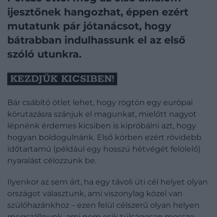
ijesztőnek hangozhat, éppen ezért
mutatunk pár jótanácsot, hogy
bátrabban indulhassunk el az első
szóló utunkra.
KEZDJÜK KICSIBEN!
Bár csábító ötlet lehet, hogy rögtön egy európai
körutazásra szánjuk el magunkat, mielőtt nagyot
lépnénk érdemes kicsiben is kipróbálni azt, hogy
hogyan boldogulnánk. Első körben ezért rövidebb
időtartamú (például egy hosszú hétvégét felölelő)
nyaralást célozzunk be.
Ilyenkor az sem árt, ha egy távoli úti cél helyet olyan
országot választunk, ami viszonylag közel van
szülőhazánkhoz – ezen felül célszerű olyan helyen
megszállnunk, ami nem esik túlságosan messze