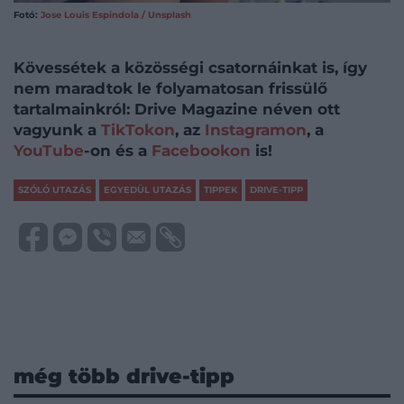
Fotó:
Jose Louis Espindola / Unsplash
Kövessétek a közösségi csatornáinkat is, így
nem maradtok le folyamatosan frissülő
tartalmainkról: Drive Magazine néven ott
vagyunk a
TikTokon
, az
Instagramon
, a
YouTube
-on és a
Facebookon
is!
SZÓLÓ UTAZÁS
EGYEDÜL UTAZÁS
TIPPEK
DRIVE-TIPP
még több drive-tipp