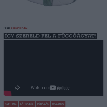
Fotó:
decathlon.hu
ÍGY SZERELD FEL A FÜGGŐÁGYAT!
KEMPING
SÁTRAZÁS
TÚRÁZÁS
HASZNOS