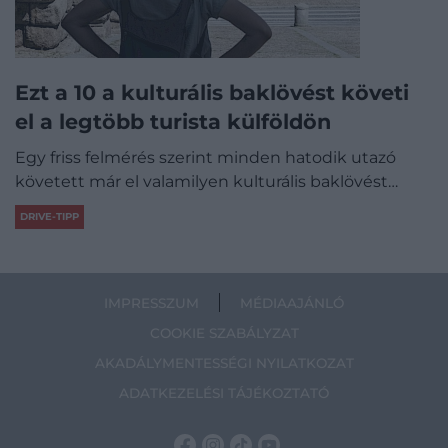
Ezt a 10 a kulturális baklövést követi
el a legtöbb turista külföldön
Egy friss felmérés szerint minden hatodik utazó
követett már el valamilyen kulturális baklövést…
DRIVE-TIPP
IMPRESSZUM
MÉDIAAJÁNLÓ
COOKIE SZABÁLYZAT
AKADÁLYMENTESSÉGI NYILATKOZAT
ADATKEZELÉSI TÁJÉKOZTATÓ