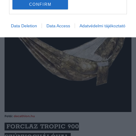
CONFIRM
Data Deletion
Data Access
Adatvédelmi tájékoztató
Fotó:
decathlon.hu
FORCLAZ TROPIC 900