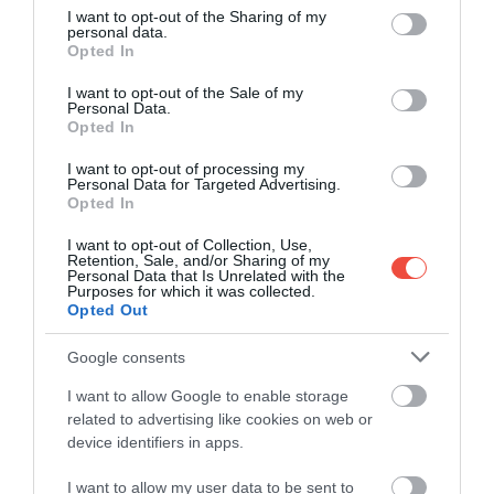
anyagból készült, erős hevederekkel és
not limited to your visit or usage behaviour. You may click to
I want to opt-out of the Sharing of my
personal data.
acélcsatokkal. Ahogy a függőágy neve is mutatja, a
grant or deny consent to Google and its third-party tags to
Opted In
use your data for below specified purposes in below Google
tengerparton és a hegyekben is kitart melletted. (37
consent section.
900 Ft,
mountex.hu
)
I want to opt-out of the Sale of my
Personal Data.
Opted In
I want to opt-out of processing my
Personal Data for Targeted Advertising.
Opted In
I want to opt-out of Collection, Use,
Retention, Sale, and/or Sharing of my
Personal Data that Is Unrelated with the
Purposes for which it was collected.
Opted Out
Google consents
I want to allow Google to enable storage
related to advertising like cookies on web or
device identifiers in apps.
I want to allow my user data to be sent to