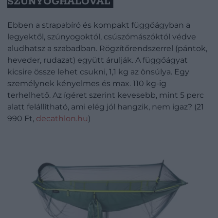
SZÚNYOGHÁLÓVAL
Ebben a strapabíró és kompakt függőágyban a
legyektől, szúnyogoktól, csúszómászóktól védve
aludhatsz a szabadban. Rögzítőrendszerrel (pántok,
heveder, rudazat) együtt árulják. A függőágyat
kicsire össze lehet csukni, 1,1 kg az önsúlya. Egy
személynek kényelmes és max. 110 kg-ig
terhelhető. Az ígéret szerint kevesebb, mint 5 perc
alatt felállítható, ami elég jól hangzik, nem igaz? (21
990 Ft,
decathlon.hu
)