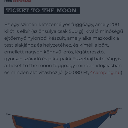
Fotó:
sportega.hu
TICKET TO THE MOON
Ez egy szintén kétszemélyes függőágy, amely 200
kilót is elbír (az önsúlya csak 500 g), kiváló minőségű
ejtőernyő nylonból készült, amely alkalmazkodik a
test alakjához és helyzetéhez, és kíméli a bőrt,
emellett nagyon könnyű, erős, légáteresztő,
gyorsan száradó és pikk-pakk összehajtható. Vagyis
a Ticket to the moon függőágy minden időjárásban
és minden aktivitáshoz jó. (20 080 Ft,
4camping.hu
)