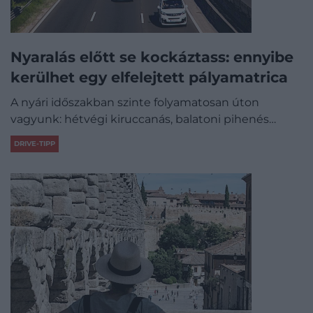
Nyaralás előtt se kockáztass: ennyibe
kerülhet egy elfelejtett pályamatrica
A nyári időszakban szinte folyamatosan úton
vagyunk: hétvégi kiruccanás, balatoni pihenés…
DRIVE-TIPP