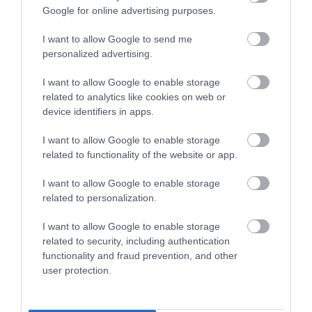
Google for online advertising purposes.
I want to allow Google to send me
personalized advertising.
SOLOGNAC FURTIV
I want to allow Google to enable storage
related to analytics like cookies on web or
Ez a terepmintás függőágy valójában egy
device identifiers in apps.
vadászatra készített termék, de ha szereted a
természetben megfigyelni az állatokat, és
I want to allow Google to enable storage
beleolvadnál a környezetbe, akkor ez tökéletes
related to functionality of the website or app.
választás. Az ágy mérete 270 cm x 150 cm, a súlya
I want to allow Google to enable storage
830 g és a max. teherbírása 110 kg. A Furtiv függőágy
related to personalization.
picire összecsukható és könnyű ejtőernyő anyagból
készült, a Decathlonban tudsz hozzá venni
I want to allow Google to enable storage
matracot, szúnyoghálót és esőálló ponyvát. (14 990
related to security, including authentication
Ft,
decathlon.hu
)
functionality and fraud prevention, and other
user protection.