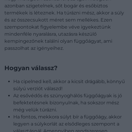
azonban szigetelnek, sőt bogár és esőbiztos
termékek is léteznek. Ha túrázni mész, akkor a súly
és az összecsukott méret sem mellékes. Ezen
szempontokat figyelembe véve igyekeztünk
mindenféle nyaralásra, utazásra készülő
kempingezőnek találni olyan függőágyat, ami
passzolhat az igényeihez.
Hogyan válassz?
Ha cipelned kell, akkor a kicsit drágább, könnyű
súlyú verziót válaszd!
Az esővédős és szúnyoghálós függőágyak is jó
befektetésnek bizonyulnak, ha sokszor mész
még velük túrázni.
Ha fontos, mekkora súlyt bír a függőágy, akkor
legyen a súlykorlát az elsődleges szempont a
választásnál. Amennyiben rendszeresen