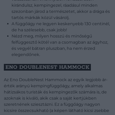
kirándulsz, kempingezel, ráadásul minden
szezonban járod a természetet, akkor a drága és
tartós márkák közül vásárolj.
A függőágy ne legyen keskenyebb 130 centinél,
de ha szélesebb, csak jobb!
Nézd meg, milyen hosszú és minőségű
felfüggesztő kötél van a csomagban az ágyhoz,
és vegyél bátran pluszban, ha nem érzed
elegendőnek.
ENO DOUBLENEST HAMMOCK
Az Eno DoubleNest Hammock az egyik legjobb ár-
érték arányú kempingfüggőágy, amely alkalmas
hátizsákos turisták és kempingezők számára is, de
azoknak is kiváló, akik csak a saját kertjükben
szeretnének sziesztázni. Ez a függőágy nagyon
kicsire összecsukható (a képen látható kicsi zsebbe