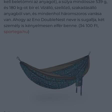
kell beletömni az anyagot), a súlya mindössze 539 g,
és 180 kg-ot bír el. Vízálló, szellőző, szakadásálló
anyagból van, és mindenhol háromszoros varrása
van. Ahogy az Eno DoubleNest neve is sugallja, két
személy is kényelmesen elfér benne. (34 100 Ft,
sportega.hu
)