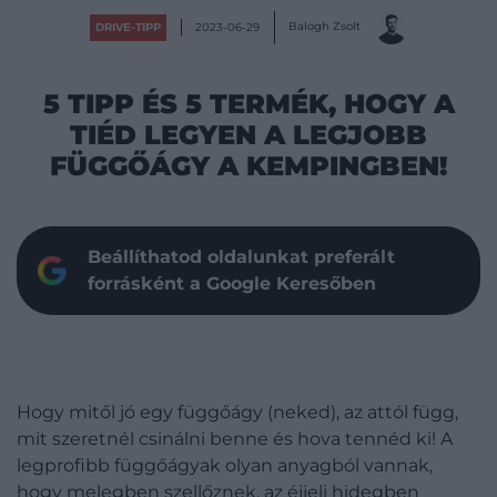
Balogh Zsolt
DRIVE-TIPP
2023-06-29
5 TIPP ÉS 5 TERMÉK, HOGY A
TIÉD LEGYEN A LEGJOBB
FÜGGŐÁGY A KEMPINGBEN!
Beállíthatod oldalunkat preferált
forrásként a Google Keresőben
Hogy mitől jó egy függőágy (neked), az attól függ,
mit szeretnél csinálni benne és hova tennéd ki! A
legprofibb függőágyak olyan anyagból vannak,
hogy melegben szellőznek, az éjjeli hidegben