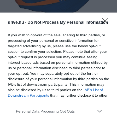
drive.hu -
Do Not Process My Personal Information
If you wish to opt-out of the sale, sharing to third parties, or
processing of your personal or sensitive information for
targeted advertising by us, please use the below opt-out
section to confirm your selection. Please note that after your
opt-out request is processed you may continue seeing
interest-based ads based on personal information utilized by
us or personal information disclosed to third parties prior to
Fotó:
4camping.hu
your opt-out. You may separately opt-out of the further
SEATOSUMMIT HAMMOCK SET PRO
disclosure of your personal information by third parties on the
IAB’s list of downstream participants. This information may
SINGLE
also be disclosed by us to third parties on the
IAB’s List of
Downstream Participants
that may further disclose it to other
Egyszemélyes modell, amely maroknyi méretre
third parties.
összecsukható, 3x1,5 méter felfüggesztve, a önsúlya
Please note that this website/app uses one or more Google
Personal Data Processing Opt Outs
500 g, de 180 kilóig bírja a terhelést. Jól szellőző, erős
services and may gather and store information including but