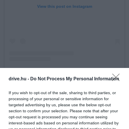
View this post on Instagram
A post shared by XE SQUARE CAPITAL (@xesquarecapital)
drive.hu -
Do Not Process My Personal Information
If you wish to opt-out of the sale, sharing to third parties, or
processing of your personal or sensitive information for
targeted advertising by us, please use the below opt-out
A gigantikus lakás két szinten terül el, és a
section to confirm your selection. Please note that after your
opt-out request is processed you may continue seeing
maximális luxus mellett egy lift és egy tucat
interest-based ads based on personal information utilized by
parkolóhely is jár hozzá. Ezen felül a leendő vásárló