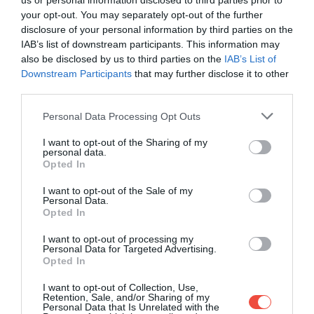
us or personal information disclosed to third parties prior to
kihasználhatja az épület összes szolgáltatását,
your opt-out. You may separately opt-out of the further
beleértve például a 123. emeleten található privát
disclosure of your personal information by third parties on the
társalgót, a kinti jacuzzikat és a 25 méter hosszú
IAB’s list of downstream participants. This information may
medencét is. Az új tulajdonosok továbbá
also be disclosed by us to third parties on the
IAB’s List of
hozzáférhetnek majd a privát kertekhez, a
Downstream Participants
that may further disclose it to other
third parties.
játszótérhez, három edzőteremhez, teniszpályákhoz
és az Armani Hotel szolgáltatásaihoz is. A
Please note that this website/app uses one or more Google
Personal Data Processing Opt Outs
látványterveket a beillesztett, lapozós Instagram-
services and may gather and store information including but
posztban lehet látni.
not limited to your visit or usage behaviour. You may click to
I want to opt-out of the Sharing of my
personal data.
grant or deny consent to Google and its third-party tags to
Opted In
use your data for below specified purposes in below Google
consent section.
I want to opt-out of the Sale of my
Personal Data.
Opted In
I want to opt-out of processing my
Personal Data for Targeted Advertising.
Opted In
I want to opt-out of Collection, Use,
Retention, Sale, and/or Sharing of my
Personal Data that Is Unrelated with the