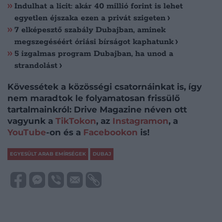
Indulhat a licit: akár 40 millió forint is lehet
egyetlen éjszaka ezen a privát szigeten
7 elképesztő szabály Dubajban, aminek
megszegéséért óriási bírságot kaphatunk
5 izgalmas program Dubajban, ha unod a
strandolást
Kövessétek a közösségi csatornáinkat is, így
nem maradtok le folyamatosan frissülő
tartalmainkról: Drive Magazine néven ott
vagyunk a
TikTokon
, az
Instagramon
, a
YouTube
-on és a
Facebookon
is!
EGYESÜLT ARAB EMÍRSÉGEK
DUBAJ