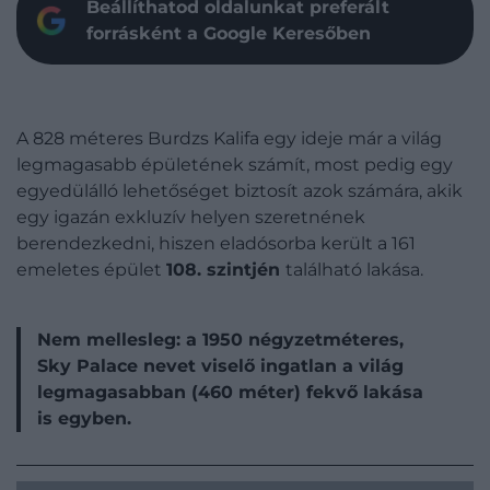
Beállíthatod oldalunkat preferált
forrásként a Google Keresőben
A 828 méteres Burdzs Kalifa egy ideje már a világ
legmagasabb épületének számít, most pedig egy
egyedülálló lehetőséget biztosít azok számára, akik
egy igazán exkluzív helyen szeretnének
berendezkedni, hiszen eladósorba került a 161
emeletes épület
108. szintjén
található lakása.
Nem mellesleg: a 1950 négyzetméteres,
Sky Palace nevet viselő ingatlan a világ
legmagasabban (460 méter) fekvő lakása
is egyben.