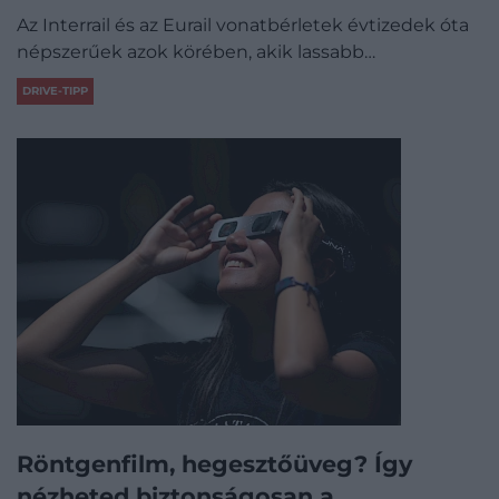
Az Interrail és az Eurail vonatbérletek évtizedek óta
népszerűek azok körében, akik lassabb…
DRIVE-TIPP
Röntgenfilm, hegesztőüveg? Így
nézheted biztonságosan a