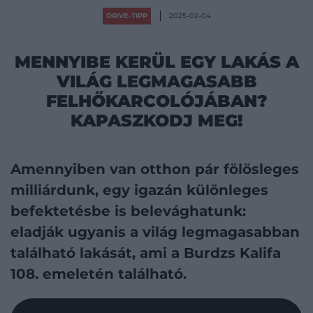
DRIVE-TIPP
2025-02-04
MENNYIBE KERÜL EGY LAKÁS A
VILÁG LEGMAGASABB
FELHŐKARCOLÓJÁBAN?
KAPASZKODJ MEG!
Amennyiben van otthon pár fölösleges
milliárdunk, egy igazán különleges
befektetésbe is belevághatunk:
eladják ugyanis a világ legmagasabban
található lakását, ami a Burdzs Kalifa
108. emeletén található.