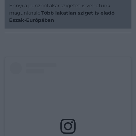
Ennyi a pénzből akár szigetet is vehetünk
magunknak:
Több lakatlan sziget is eladó
Észak-Európában