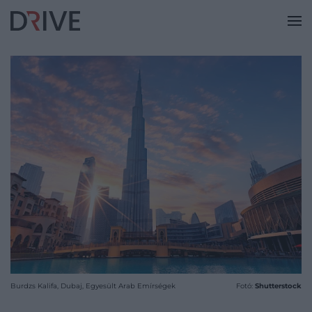
Burdzs Kalifa, Dubaj, Egyesült Arab Emírségek
Fotó:
Shutterstock