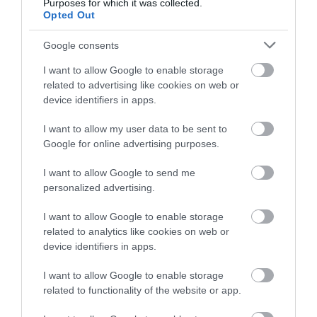
Purposes for which it was collected.
Opted Out
Google consents
I want to allow Google to enable storage
Kilátás a Burdzs Kalifáról, Dubaj, Egyesült Arab
Fotó:
Shutterstock
Emírségek
related to advertising like cookies on web or
device identifiers in apps.
I want to allow my user data to be sent to
Google for online advertising purposes.
I want to allow Google to send me
Ha csak turistáskodnánk:
7 dolog, amit
personalized advertising.
érdemes tudnod, mielőtt Dubajba utazol
I want to allow Google to enable storage
related to analytics like cookies on web or
device identifiers in apps.
Az ingatlan kezdőára 49,5 millió dollár,
tehát nagyjából 19,7 milliárd forint.
I want to allow Google to enable storage
related to functionality of the website or app.