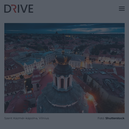
Szent Kázmér-kápolna, Vilnius
Fotó:
Shutterstock