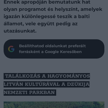
Ennek apropóján bemutatunk hat
olyan programot és helyszínt, amelyek
igazán különlegessé teszik a balti
államot, vele együtt pedig az
utazásunkat.
Beállíthatod oldalunkat preferált
forrásként a Google Keresőben
TALÁLKOZÁS A HAGYOMÁNYOS
LITVÁN KULTÚRÁVAL A DZŪKIJA
NEMZETI PARKBAN