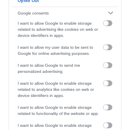
Opted Out
Google consents
I want to allow Google to enable storage
related to advertising like cookies on web or
device identifiers in apps.
I want to allow my user data to be sent to
Google for online advertising purposes.
Fotó:
Shutterstock
I want to allow Google to send me
A fenyvesekkel szegélyezett folyóparti fürdőváros,
personalized advertising.
Druskininkai a 18. század óta híres a forrásaiból
I want to allow Google to enable storage
feltörő ásványvíz állítólagos gyógyerejéről.
related to analytics like cookies on web or
device identifiers in apps.
Ezt a gyógyító elixírt ihatjuk a Druskininkai Health
Resortban, de fürdőzhetünk is benne a Grand Spa
I want to allow Google to enable storage
Lietuva, a Spa Vilnius és a Mineral Spa Draugyste
related to functionality of the website or app.
gyógyfürdőben. Érdemes megszállnunk valamelyik
helyi hotelben is, ahol tovább kényeztethetjük
I want to allow Google to enable storage