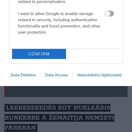
related to personalization.
magunkat különféle iszapfürdőkkel, masszázzsal és
oxigénterápiás kezelésekkel.
I want to allow Google to enable storage
related to security, including authentication
functionality and fraud prevention, and other
user protection.
Tipp: a Druskininkaitól 8
kilométerre fekvő Grūto Parkasban
CONFIRM
Lenin- és Sztálin szobrokat,
valamint más megmentett
kommunista emlékműveket is
Data Deletion
Data Access
Adatvédelmi tájékoztató
felfedezhetünk.
LEERESZKEDÉS EGY NUKLEÁRIS
BUNKERBE A ŽEMAITIJA NEMZETI
PARKBAN