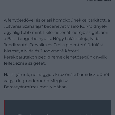
A fenyőerdővel és óriási homokdűnékkel tarkított, a
„Litvánia Szaharája" becenevet viselő Kur-földnyelv
egy alig több mint 1 kilométer átmérőjű sziget, ami
a Balti-tengerbe nyúlik. Négy halászfaluja, Nida,
Juodkrantė, Pervalka és Preila pihentető üdülést
biztosít, a Nida és Juodkrantė közötti
kerékpárutakon pedig remek lehetőségünk nyílik
felfedezni a szigetet.
Ha itt járunk, ne hagyjuk ki az óriási Parnidisz-dűnét
vagy a legmodernebb Mizgirisz
Borostyánmúzeumot Nidában.