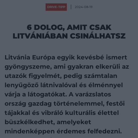
DRIVE-TIPP
2024-08-19
6 DOLOG, AMIT CSAK
LITVÁNIÁBAN CSINÁLHATSZ
Litvánia Európa egyik kevésbé ismert
gyöngyszeme, ami gyakran elkerüli az
utazók figyelmét, pedig számtalan
lenyűgöző látnivalóval és élménnyel
várja a látogatókat. A varázslatos
ország gazdag történelemmel, festői
tájakkal és vibráló kulturális élettel
büszkélkedhet, amelyeket
mindenképpen érdemes felfedezni.