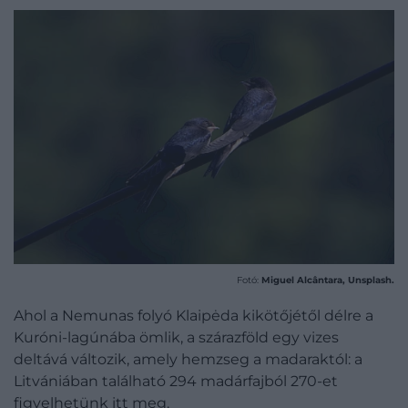
Fotó:
Miguel Alcântara, Unsplash.
Ahol a Nemunas folyó Klaipėda kikötőjétől délre a
Kuróni-lagúnába ömlik, a szárazföld egy vizes
deltává változik, amely hemzseg a madaraktól: a
Litvániában található 294 madárfajból 270-et
figyelhetünk itt meg.