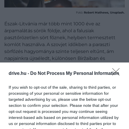
Fotó:
Robert Mathews, Unsplash.
Észak-Litvánia már több mint 1000 éve az
árpamalátás sörök földje, ahol a falusiak
pasztőrözetlen sört főznek, helyben termesztett
komlót használva. A szovjet időkben a paraszti
sörfőzés hagyománya szinte teljesen eltűnt, ám
napjainkra újraéledt, különösen Biržaiban és
környékén, ahol a sörkészítők feltámasztották az ősi
recepteket.
drive.hu -
Do Not Process My Personal Information
A Rinkuškiai Sörfőzde sétahajókat indít, amelyekkel
If you wish to opt-out of the sale, sharing to third parties, or
bejárhatjuk a sörfőző létesítményeket, ahol a
processing of your personal or sensitive information for
malátázástól, őrléstől és cefrézéstől kezdve egészen
targeted advertising by us, please use the below opt-out
az erjesztésig és a palackozásig végigkísérhetjük a
section to confirm your selection. Please note that after your
opt-out request is processed you may continue seeing
folyamatot. A látogatás során hatféle szűretlen sört
interest-based ads based on personal information utilized by
is megkóstolhatunk, a fekete sörtől a porteren át a
us or personal information disclosed to third parties prior to
világos sörig.