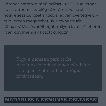
közepes hatótávolságú ballisztikus SS-4 rakétának
adott otthont – ez elég tűzerő lett volna ahhoz,
hogy egész Európát a földdel egyenlővé tegyék. A
bunkerben megnézhetjük a rekonstruált
főhadiszállást, és átélhetjük, milyen izzasztó lehetett
ilyen körülmények között dolgozni.
Tipp: a nemzeti park többi
részének felfedezéséhez béreljünk
kerékpárt Plateliai-ban, a régió
fővárosában.
MADÁRLES A NEMUNAS-DELTÁBAN