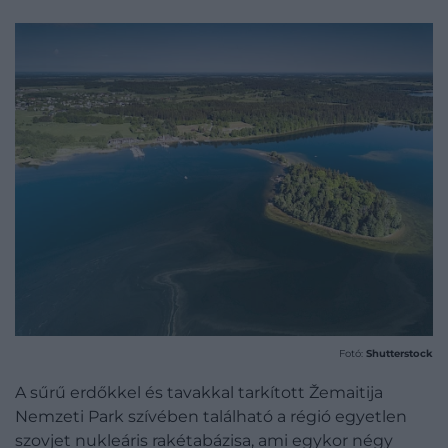
Fotó:
Shutterstock
A sűrű erdőkkel és tavakkal tarkított Žemaitija
Nemzeti Park szívében található a régió egyetlen
szovjet nukleáris rakétabázisa, ami egykor négy