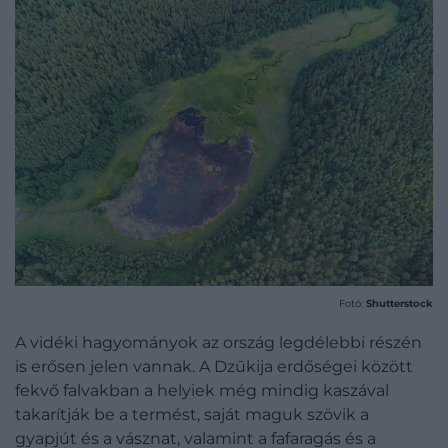
Fotó:
Shutterstock
A vidéki hagyományok az ország legdélebbi részén
is erősen jelen vannak. A Dzūkija erdőségei között
fekvő falvakban a helyiek még mindig kaszával
takarítják be a termést, saját maguk szövik a
gyapjút és a vásznat, valamint a fafaragás és a