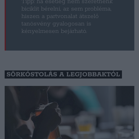
Tipp: ha esetleg nem szeretnénk
biciklit bérelni, az sem probléma,
hiszen a partvonalat átszelő
tanösvény gyalogosan is
kényelmesen bejárható.
SÖRKÓSTOLÁS A LEGJOBBAKTÓL