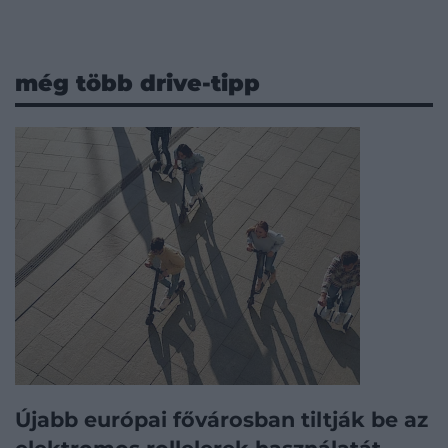
még több drive-tipp
Újabb európai fővárosban tiltják be az