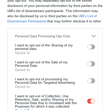
your opt-out. You may separately opt-out of the further
disclosure of your personal information by third parties on the
IAB’s list of downstream participants. This information may
also be disclosed by us to third parties on the
IAB’s List of
Downstream Participants
that may further disclose it to other
Tipp: érdemes Biržaiba érkezni az
third parties.
augusztusi kétnapos fieszta idején,
Please note that this website/app uses one or more Google
Personal Data Processing Opt Outs
amikor a város összes sörfőzdéje
services and may gather and store information including but
kivonul az utcákra.
not limited to your visit or usage behaviour. You may click to
I want to opt-out of the Sharing of my
personal data.
grant or deny consent to Google and its third-party tags to
Opted In
use your data for below specified purposes in below Google
consent section.
I want to opt-out of the Sale of my
Personal Data.
GYÓGYFÜRDŐZÉS
Opted In
DRUSKININKAIBAN
I want to opt-out of processing my
Personal Data for Targeted Advertising.
Opted In
I want to opt-out of Collection, Use,
Retention, Sale, and/or Sharing of my
Personal Data that Is Unrelated with the
Purposes for which it was collected.