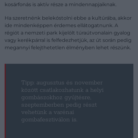
kosárfonás is aktív része a mindennapjaiknak.
Ha szeretnénk belekóstolni ebbe a kultúrába, akkor
ide mindenképpen érdemes ellátogatnunk. A
régiót a nemzeti park kijelölt túraútvonalain gyalog
vagy kerékpárral is felfedezhetjük, az út során pedig
megannyi felejthetetlen élményben lehet részünk.
Tipp: augusztus és november
között csatlakozhatunk a helyi
gombászokhoz gyűjtésre,
szeptemberben pedig részt
vehetünk a varénai
gombafesztiválon is.