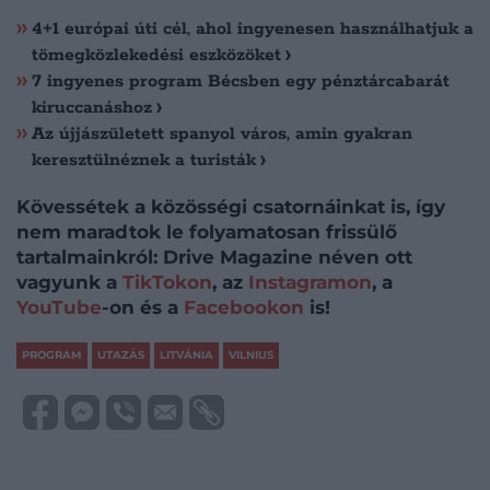
4+1 európai úti cél, ahol ingyenesen használhatjuk a
tömegközlekedési eszközöket
7 ingyenes program Bécsben egy pénztárcabarát
kiruccanáshoz
Az újjászületett spanyol város, amin gyakran
keresztülnéznek a turisták
Kövessétek a közösségi csatornáinkat is, így
nem maradtok le folyamatosan frissülő
tartalmainkról: Drive Magazine néven ott
vagyunk a
TikTokon
, az
Instagramon
, a
YouTube
-on és a
Facebookon
is!
PROGRAM
UTAZÁS
LITVÁNIA
VILNIUS