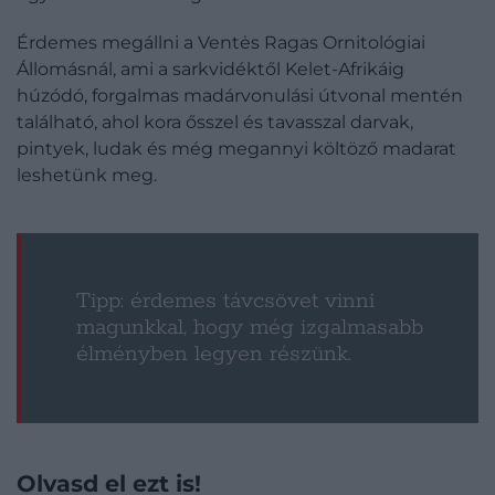
Érdemes megállni a Ventės Ragas Ornitológiai
Állomásnál, ami a sarkvidéktől Kelet-Afrikáig
húzódó, forgalmas madárvonulási útvonal mentén
található, ahol kora ősszel és tavasszal darvak,
pintyek, ludak és még megannyi költöző madarat
leshetünk meg.
Tipp: érdemes távcsövet vinni
magunkkal, hogy még izgalmasabb
élményben legyen részünk.
Olvasd el ezt is!