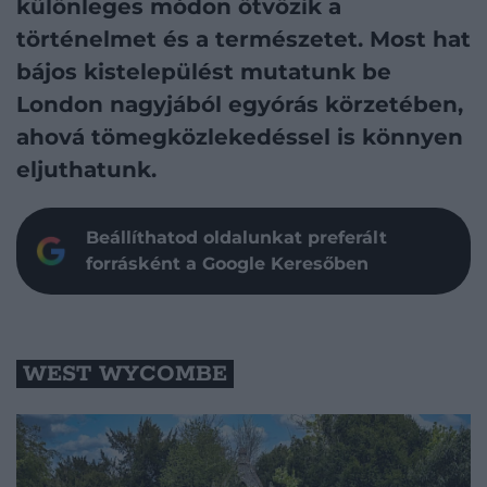
különleges módon ötvözik a
történelmet és a természetet. Most hat
bájos kistelepülést mutatunk be
London nagyjából egyórás körzetében,
ahová tömegközlekedéssel is könnyen
eljuthatunk.
Beállíthatod oldalunkat preferált
forrásként a Google Keresőben
WEST WYCOMBE