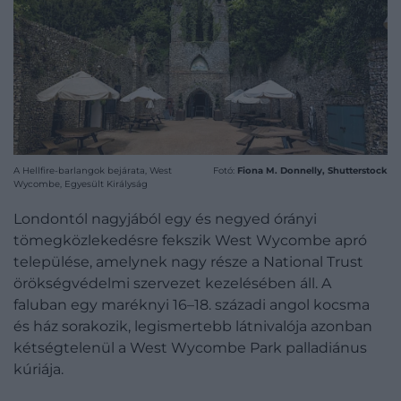
A Hellfire-barlangok bejárata, West
Fotó:
Fiona M. Donnelly, Shutterstock
Wycombe, Egyesült Királyság
Londontól nagyjából egy és negyed órányi
tömegközlekedésre fekszik West Wycombe apró
települése, amelynek nagy része a National Trust
örökségvédelmi szervezet kezelésében áll. A
faluban egy maréknyi 16–18. századi angol kocsma
és ház sorakozik, legismertebb látnivalója azonban
kétségtelenül a West Wycombe Park palladiánus
kúriája.