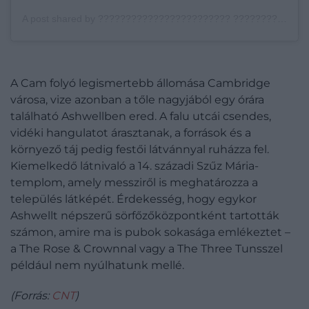
A post shared by ???????????????????????? ???????????????????????????? (@sorina_nalbaru)
A Cam folyó legismertebb állomása Cambridge
városa, vize azonban a tőle nagyjából egy órára
található Ashwellben ered. A falu utcái csendes,
vidéki hangulatot árasztanak, a források és a
környező táj pedig festői látvánnyal ruházza fel.
Kiemelkedő látnivaló a 14. századi Szűz Mária-
templom, amely messziről is meghatározza a
település látképét. Érdekesség, hogy egykor
Ashwellt népszerű sörfőzőközpontként tartották
számon, amire ma is pubok sokasága emlékeztet –
a The Rose & Crownnal vagy a The Three Tunsszel
például nem nyúlhatunk mellé.
(Forrás:
CNT
)