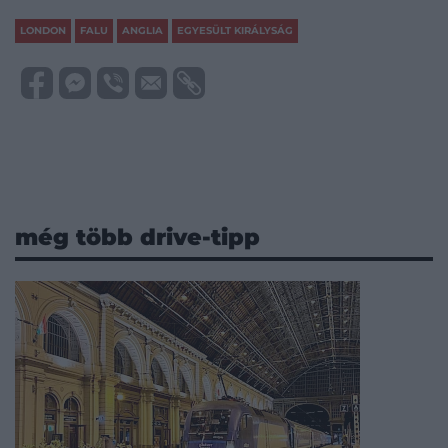
LONDON
FALU
ANGLIA
EGYESÜLT KIRÁLYSÁG
még több drive-tipp