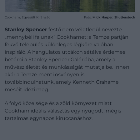
Cookham, Egyesült Királyság
Fotó:
Mick Harper, Shutterstock
Stanley Spencer
festő nem véletlenül nevezte
„mennybéli falunak” Cookhamet: a Temze partján
fekvő település különleges légköre valóban
inspiráló. A hangulatos utcákon sétálva érdemes
betérni a Stanley Spencer Galériába, amely a
művész életét és munkásságát mutatja be. Innen
akár a Temze menti ösvényen is
továbbindulhatunk, amely Kenneth Grahame
meséit idézi meg.
A folyó közelsége és a zöld környezet miatt
Cookham ideális választás egy nyugodt, mégis
tartalmas egynapos kiruccanáshoz.