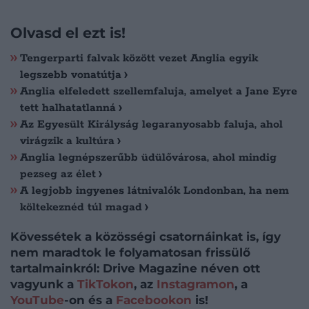
Olvasd el ezt is!
Tengerparti falvak között vezet Anglia egyik
legszebb vonatútja
Anglia elfeledett szellemfaluja, amelyet a Jane Eyre
tett halhatatlanná
Az Egyesült Királyság legaranyosabb faluja, ahol
virágzik a kultúra
Anglia legnépszerűbb üdülővárosa, ahol mindig
pezseg az élet
A legjobb ingyenes látnivalók Londonban, ha nem
költekeznéd túl magad
Kövessétek a közösségi csatornáinkat is, így
nem maradtok le folyamatosan frissülő
tartalmainkról: Drive Magazine néven ott
vagyunk a
TikTokon
, az
Instagramon
, a
YouTube
-on és a
Facebookon
is!