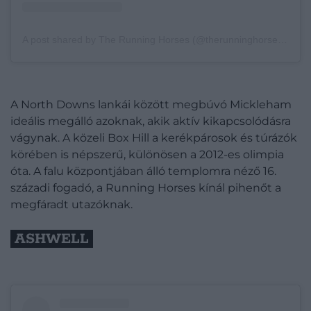
A post shared by The Running Horses (@therunninghorsespub)
A North Downs lankái között megbúvó Mickleham
ideális megálló azoknak, akik aktív kikapcsolódásra
vágynak. A közeli Box Hill a kerékpárosok és túrázók
körében is népszerű, különösen a 2012-es olimpia
óta. A falu központjában álló templomra néző 16.
századi fogadó, a Running Horses kínál pihenőt a
megfáradt utazóknak.
ASHWELL