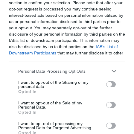
section to confirm your selection. Please note that after your
opt-out request is processed you may continue seeing
interest-based ads based on personal information utilized by
us or personal information disclosed to third parties prior to
your opt-out. You may separately opt-out of the further
disclosure of your personal information by third parties on the
IAB’s list of downstream participants. This information may
also be disclosed by us to third parties on the
IAB’s List of
Downstream Participants
that may further disclose it to other
third parties.
Please note that this website/app uses one or more Google
Personal Data Processing Opt Outs
services and may gather and store information including but
not limited to your visit or usage behaviour. You may click to
I want to opt-out of the Sharing of my
personal data.
grant or deny consent to Google and its third-party tags to
Opted In
use your data for below specified purposes in below Google
Aylesford, Egyesült Királyság
Fotó:
Valerie2000, Shutterstock
consent section.
I want to opt-out of the Sale of my
Personal Data.
A Medway folyó partján fekvő Aylesford története
Opted In
egészen az 5. századig nyúlik vissza, amikor véres
csata zajlott itt a brit és az angolszász seregek
I want to opt-out of processing my
Personal Data for Targeted Advertising.
között. Ma már jóval nyugodtabb, szinte idilli
Opted In