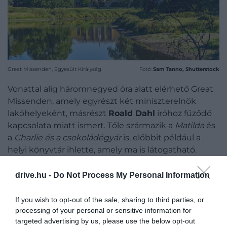
Great Missenden, Egyesült Királyság
Fotó:
Sam Tanno, Shutterstock
Vonattal alig háromnegyed óra alatt elérhető Great
Missenden, amely egyrészt két miniszterelnök
lakóhelyeként, másrészt
Roald Dahl
íróhoz fűződő
kapcsolata miatt ismert. Tőle származik a
Matilda
és
a
Charlie és a csokoládégyár
is, előbbit például a
helyi könyvtár ihlette, amely ma is látogatható.
Érdemes felkeresni az író egykori otthonát és a
Roald Dahl Museum and Story Centre kiállítását is, a
drive.hu -
Do Not Process My Personal Information
környéken pedig több természetvédelmi terület is
várja a kirándulókat.
If you wish to opt-out of the sale, sharing to third parties, or
processing of your personal or sensitive information for
targeted advertising by us, please use the below opt-out
AYLESFORD