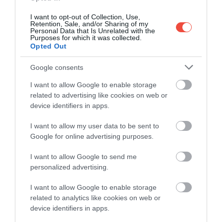
hangulat fogad: favázas házak, egy középkori híd és
I want to opt-out of Collection, Use,
a folyóparti séták adják a falu báját. Érdemes
Retention, Sale, and/or Sharing of my
felkeresni a The Friars 13. századi karmelita
Personal Data that Is Unrelated with the
Purposes for which it was collected.
kolostorát, amely gazdag vallási gyűjteményéről
Opted Out
ismert. A kolostorkert bejárása után a 16. századi The
Chequers Innben pihenhetünk meg.
Google consents
I want to allow Google to enable storage
related to advertising like cookies on web or
device identifiers in apps.
Ha már angol falvak:
A mesebeli falu Anglia
I want to allow my user data to be sent to
csücskében, ahol kocsik helyett szamarakkal
Google for online advertising purposes.
közlekednek
I want to allow Google to send me
personalized advertising.
MICKLEHAM
I want to allow Google to enable storage
related to analytics like cookies on web or
device identifiers in apps.