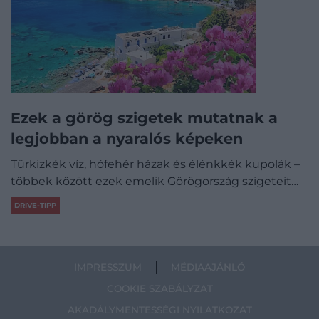
Ezek a görög szigetek mutatnak a
legjobban a nyaralós képeken
Türkizkék víz, hófehér házak és élénkkék kupolák –
többek között ezek emelik Görögország szigeteit…
DRIVE-TIPP
IMPRESSZUM
MÉDIAAJÁNLÓ
COOKIE SZABÁLYZAT
AKADÁLYMENTESSÉGI NYILATKOZAT