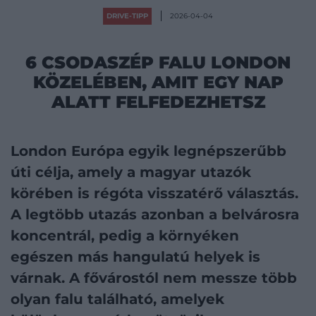
DRIVE-TIPP
2026-04-04
6 CSODASZÉP FALU LONDON
KÖZELÉBEN, AMIT EGY NAP
ALATT FELFEDEZHETSZ
London Európa egyik legnépszerűbb
úti célja, amely a magyar utazók
körében is régóta visszatérő választás.
A legtöbb utazás azonban a belvárosra
koncentrál, pedig a környéken
egészen más hangulatú helyek is
várnak. A fővárostól nem messze több
olyan falu található, amelyek