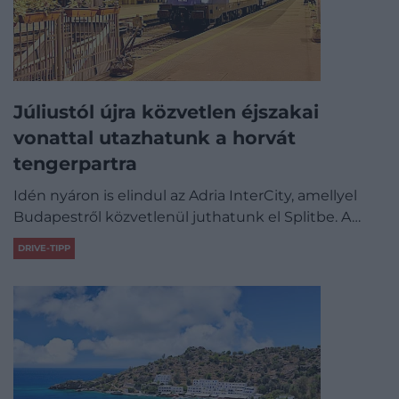
Júliustól újra közvetlen éjszakai
vonattal utazhatunk a horvát
tengerpartra
Idén nyáron is elindul az Adria InterCity, amellyel
Budapestről közvetlenül juthatunk el Splitbe. A…
DRIVE-TIPP