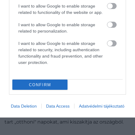
I want to allow Google to enable storage
related to functionality of the website or app.
Shutterstock
I want to allow Google to enable storage
related to personalization.
Ne éljünk állandóan „olaszosan"
I want to allow Google to enable storage
Olaszország kultúrája hatalmas.
related to security, including authentication
functionality and fraud prevention, and other
„Lehet, hogy néhányan nem fogják fel azonnal
user protection.
Olaszország összes kulturális szabályát, és ez
rendben is van"
CONFIRM
– mondta O'Farrell.
Elmondása szerint még sok Olaszországban
Data Deletion
Data Access
Adatvédelmi tájékoztató
eltöltött év után sem baj, ha időnként kicsit
elszakadunk az olaszoktól. Ő például rendszeresen
tart „otthoni" napokat, ami kiszakítja az országból.