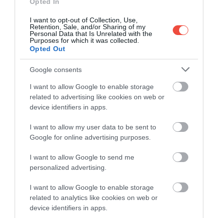
Opted In
albérletgondok történtek."
I want to opt-out of Collection, Use,
Retention, Sale, and/or Sharing of my
– mondta.
Personal Data that Is Unrelated with the
Purposes for which it was collected.
Bár a külföldön élők életének egyes aspektusait
Opted Out
egyedül is meg lehet oldani, O'Farrell hangsúlyozza,
Google consents
hogy az adózási, bevándorlási és jogi kérdéseket a
legjobb szakemberrel megbeszélni.
I want to allow Google to enable storage
related to advertising like cookies on web or
device identifiers in apps.
I want to allow my user data to be sent to
Google for online advertising purposes.
I want to allow Google to send me
personalized advertising.
I want to allow Google to enable storage
related to analytics like cookies on web or
device identifiers in apps.