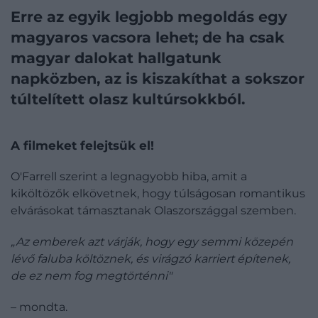
Erre az egyik legjobb megoldás egy
magyaros vacsora lehet; de ha csak
magyar dalokat hallgatunk
napközben, az is kiszakíthat a sokszor
túltelített olasz kultúrsokkból.
A filmeket felejtsük el!
O'Farrell szerint a legnagyobb hiba, amit a
kiköltözők elkövetnek, hogy túlságosan romantikus
elvárásokat támasztanak Olaszországgal szemben.
„Az emberek azt várják, hogy egy semmi közepén
lévő faluba költöznek, és virágzó karriert építenek,
de ez nem fog megtörténni"
– mondta.