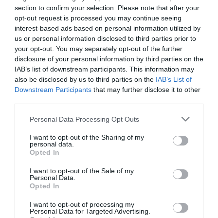
Ne higgyünk el mindent az interneten
section to confirm your selection. Please note that after your
opt-out request is processed you may continue seeing
Ha külföldi országba költözünk, érdemes óvatosnak
interest-based ads based on personal information utilized by
lenni, hogy honnan szerezzük be az információkat.
us or personal information disclosed to third parties prior to
your opt-out. You may separately opt-out of the further
Bár O'Farrell úgy véli, hogy a különböző külföldre
disclosure of your personal information by third parties on the
IAB’s list of downstream participants. This information may
szakosodott csoportokban és fórumokon a
also be disclosed by us to third parties on the
IAB’s List of
felhasználók kiválóan megoszthatják egymással a
Downstream Participants
that may further disclose it to other
tippeket és bátoríthatják is egymást, kiemelte:
third parties.
Please note that this website/app uses one or more Google
Personal Data Processing Opt Outs
az ilyen fórumokon kapott
services and may gather and store information including but
not limited to your visit or usage behaviour. You may click to
I want to opt-out of the Sharing of my
információk soha nem tekinthetők
personal data.
grant or deny consent to Google and its third-party tags to
Opted In
szakmai vagy jogi tanácsadásnak.
use your data for below specified purposes in below Google
consent section.
I want to opt-out of the Sale of my
„Nem telik el úgy nap, hogy ne hallanék egy olyan
Personal Data.
Opted In
külföldiről, aki a »csináld magad« útvonalat
választotta, és a végén váratlan adószámlák,
I want to opt-out of processing my
Personal Data for Targeted Advertising.
bevándorlási problémák vagy éppen