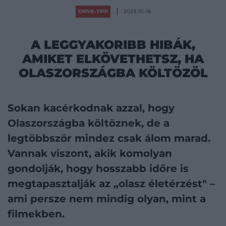
DRIVE-TIPP
2023-10-16
A LEGGYAKORIBB HIBÁK,
AMIKET ELKÖVETHETSZ, HA
OLASZORSZÁGBA KÖLTÖZÖL
Sokan kacérkodnak azzal, hogy
Olaszországba költöznek, de a
legtöbbször mindez csak álom marad.
Vannak viszont, akik komolyan
gondolják, hogy hosszabb időre is
megtapasztalják az „olasz életérzést" –
ami persze nem mindig olyan, mint a
filmekben.