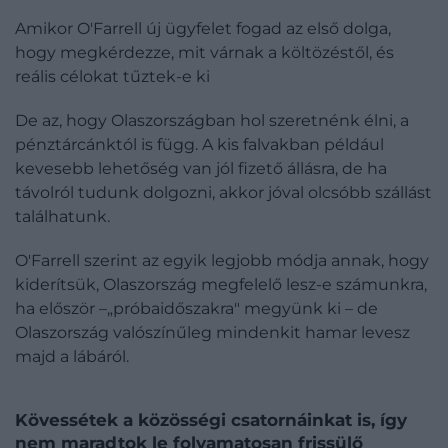
Amikor O'Farrell új ügyfelet fogad az első dolga,
hogy megkérdezze, mit várnak a költözéstől, és
reális célokat tűztek-e ki
De az, hogy Olaszországban hol szeretnénk élni, a
pénztárcánktól is függ. A kis falvakban például
kevesebb lehetőség van jól fizető állásra, de ha
távolról tudunk dolgozni, akkor jóval olcsóbb szállást
találhatunk.
O'Farrell szerint az egyik legjobb módja annak, hogy
kiderítsük, Olaszország megfelelő lesz-e számunkra,
ha először –„próbaidőszakra" megyünk ki – de
Olaszország valószínűleg mindenkit hamar levesz
majd a lábáról.
Kövessétek a közösségi csatornáinkat is, így
nem maradtok le folyamatosan frissülő