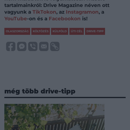
tartalmainkról: Drive Magazine néven ott
vagyunk a
TikTokon
, az
Instagramon
, a
YouTube
-on és a
Facebookon
is!
OLASZORSZÁG
KÖLTÖZÉS
KÜLFÖLD
ÚTI CÉL
DRIVE-TIPP
még több drive-tipp