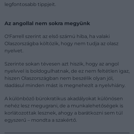
legfontosabb tippjeit.
Az angollal nem sokra megyünk
O'Farrell szerint az első számú hiba, ha valaki
Olaszországba költözik, hogy nem tudja az olasz
nyelvet.
Szerinte sokan tévesen azt hiszik, hogy az angol
nyelvvel is boldogulhatnak, de ez nem feltétlen igaz,
hiszen Olaszországban nem beszélik olyan jól,
ráadásul minden mást is megnehezít a nyelvhiány.
A különböző bürokratikus akadályokat különösen
nehéz lesz megugrani, de a munkalehetőségek is
korlátozottak lesznek, ahogy a barátkozni sem túl
egyszerű – mondta a szakértő.