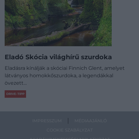
Eladó Skócia világhírű szurdoka
Eladásra kínálják a skóciai Finnich Glent, amelyet
látványos homokkőszurdoka, a legendákkal
övezett…
DRIVE-TIPP
IMPRESSZUM
MÉDIAAJÁNLÓ
COOKIE SZABÁLYZAT