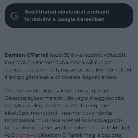
Beállíthatod oldalunkat preferált
forrásként a Google Keresőben
Damien O'Farrell
közel 35 évvel ezelőtt költözött
Írországból Olaszországba. Azóta vállalkozást
alapított, és szakmai tanácsokat ad a leendő külföldi
állampolgároknak a költözéssel kapcsolatban.
O'Farrell eredetileg csak két hónapig akart
Olaszországban maradni, de végül meggondolta
magát, így elég sokat tapasztalt a végleges
kiköltözés menetéről – ma már bevándorlási
tanácsokkal, munkakereséssel és a legnagyobb
hibák elkerülésével segíti a potenciális külföldieket.
Az
Euronews
cikkében O'Farrell meg is osztotta