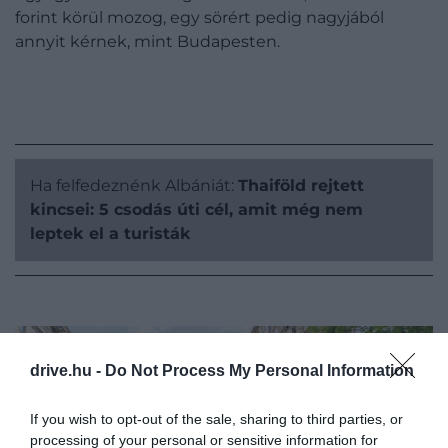
forint körül mozog, egy sörért pedig nagyjából
annyit kérnek, mint Budapesten.
Ha felfedeznénk Albániát:
Thaiföld rejtett
kincsei: 5 csodás úti cél, amit még nem
leptek el a turisták
drive.hu -
Do Not Process My Personal Information
If you wish to opt-out of the sale, sharing to third parties, or
processing of your personal or sensitive information for