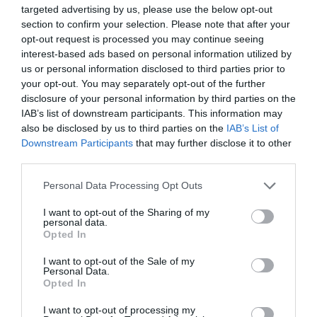
targeted advertising by us, please use the below opt-out
section to confirm your selection. Please note that after your
opt-out request is processed you may continue seeing
interest-based ads based on personal information utilized by
us or personal information disclosed to third parties prior to
your opt-out. You may separately opt-out of the further
disclosure of your personal information by third parties on the
IAB’s list of downstream participants. This information may
Szófia, Bulgária
Fotó:
Natalia Silyanov, Shutterstock
also be disclosed by us to third parties on the
IAB’s List of
Downstream Participants
that may further disclose it to other
third parties.
Második helyen szintén egy balkáni ország fővárosa,
Please note that this website/app uses one or more Google
Personal Data Processing Opt Outs
Szófia
végzett. A város legismertebb látnivalói közé
services and may gather and store information including but
not limited to your visit or usage behaviour. You may click to
I want to opt-out of the Sharing of my
tartozik a neobizánci stílusú
Alexander Nevszkij-
personal data.
grant or deny consent to Google and its third-party tags to
székesegyház,
a
Szent Szófia bazilika
és a modern
Opted In
use your data for below specified purposes in below Google
Nemzeti Kultúrpalota
is. Bulgária fővárosából
consent section.
I want to opt-out of the Sale of my
ráadásul könnyen elérhető a közeli
Vitosha
Personal Data.
Nemzeti Park
és a tóparti Iskar Rezervátum is, és
Opted In
ha megéheznénk, nem fogunk mellélőni az
I want to opt-out of processing my
ingyenes balkáni street food túrával
sem. Egy