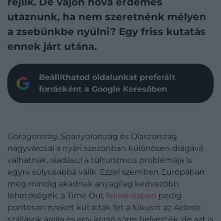
rejlik. De vajon hová érdemes
utaznunk, ha nem szeretnénk mélyen
a zsebünkbe nyúlni? Egy friss kutatás
ennek járt utána.
Beállíthatod oldalunkat preferált
forrásként a Google Keresőben
Görögország, Spanyolország és Olaszország
nagyvárosai a nyári szezonban különösen drágává
válhatnak, ráadásul a túlturizmus problémája is
egyre súlyosabbá válik. Ezzel szemben Európában
még mindig akadnak anyagilag kedvezőbb
lehetőségek, a Time Out
felmérésben
pedig
pontosan ezeket kutatták fel: a fókuszt az Airbnb-
szállások áraira és egy korsó sörre helyezték, de azt is