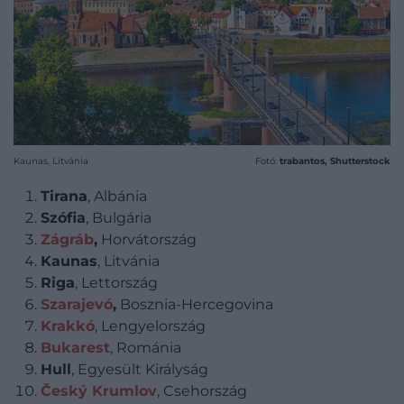
Kaunas, Litvánia
Fotó:
trabantos, Shutterstock
Tirana
, Albánia
Szófia
, Bulgária
Zágráb
,
Horvátország
Kaunas
, Litvánia
Riga
, Lettország
Szarajevó
,
Bosznia-Hercegovina
Krakkó
, Lengyelország
Bukarest
, Románia
Hull
, Egyesült Királyság
Český Krumlov
, Csehország