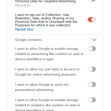
Personal Data for Targeted Advertising.
Airbnb-t átlagosan 55 euróért, azaz 22 ezer forintért
Opted In
tudunk foglalni, míg egy sörért csak 650 forintnak
I want to opt-out of Collection, Use,
megfelelő összeget kérnek.
Retention, Sale, and/or Sharing of my
Personal Data that Is Unrelated with the
Purposes for which it was collected.
A válogatás szerint a harmadik legjobb hétvégi
Opted Out
kiruccanásnak
Zágráb
számít, amiről a turisták a
Google consents
nyári időszakban hajlamosak megfeledkezni a
horvát tengerpartok javára. Zágráb azonban
I want to allow Google to enable storage
rengeteg izgalmas látnivalót tud felmutatni, így
related to advertising like cookies on web or
például a
Zátonyra Futott Kapcsolatok Múzeuma
,
device identifiers in apps.
a zágrábi katedrális vagy bombabiztos
Grič-alagút
. a
I want to allow my user data to be sent to
tavakkal tűzdelt
Maksimir Parkban
egy egész
Google for online advertising purposes.
délután is el lehetne tölteni, de ha egy kiadósabb
kirándulásra vágynánk, akkor az északi
Medvenica-
I want to allow Google to send me
hegységet
is becélozhatjuk. Átlagosan az Airbnb
personalized advertising.
szállásokért 61 eurót, tehát 24 ezer forintot kérnek,
egy sört pedig már már 850 forintért is
I want to allow Google to enable storage
related to analytics like cookies on web or
elkortyolhatunk.
device identifiers in apps.