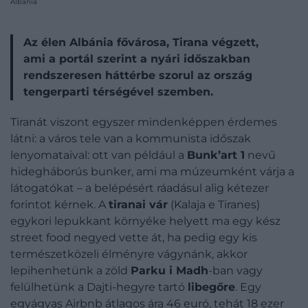
Albánia
Az élen Albánia fővárosa, Tirana végzett,
ami a portál szerint a nyári időszakban
rendszeresen háttérbe szorul az ország
tengerparti térségével szemben.
Tiranát viszont egyszer mindenképpen érdemes
látni: a város tele van a kommunista időszak
lenyomataival: ott van például a
Bunk’art 1
nevű
hidegháborús bunker, ami ma múzeumként várja a
látogatókat – a belépésért ráadásul alig kétezer
forintot kérnek. A
tiranai vár
(Kalaja e Tiranes)
egykori lepukkant környéke helyett ma egy kész
street food negyed vette át, ha pedig egy kis
természetközeli élményre vágynánk, akkor
lepihenhetünk a zöld
Parku i Madh
-ban vagy
felülhetünk a Dajti-hegyre tartó
libegőre
. Egy
egyágyas Airbnb átlagos ára 46 euró, tehát 18 ezer