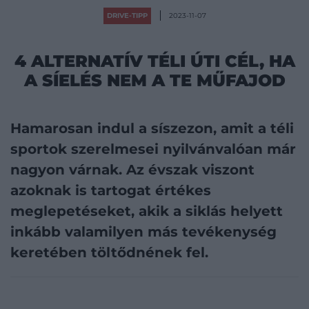
DRIVE-TIPP
2023-11-07
4 ALTERNATÍV TÉLI ÚTI CÉL, HA
A SÍELÉS NEM A TE MŰFAJOD
Hamarosan indul a síszezon, amit a téli
sportok szerelmesei nyilvánvalóan már
nagyon várnak. Az évszak viszont
azoknak is tartogat értékes
meglepetéseket, akik a siklás helyett
inkább valamilyen más tevékenység
keretében töltődnének fel.