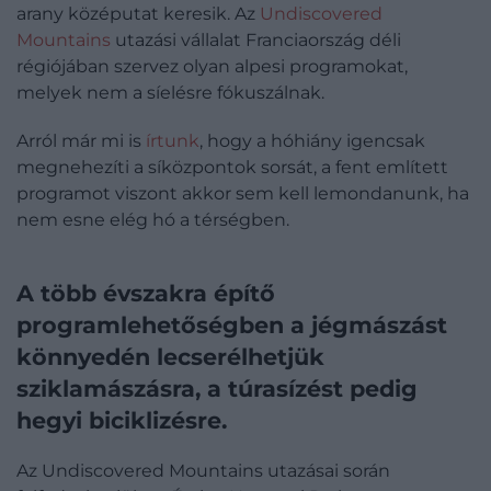
arany középutat keresik. Az
Undiscovered
Mountains
utazási vállalat Franciaország déli
régiójában szervez olyan alpesi programokat,
melyek nem a síelésre fókuszálnak.
Arról már mi is
írtunk
, hogy a hóhiány igencsak
megnehezíti a síközpontok sorsát, a fent említett
programot viszont akkor sem kell lemondanunk, ha
nem esne elég hó a térségben.
A több évszakra építő
programlehetőségben a jégmászást
könnyedén lecserélhetjük
sziklamászásra, a túrasízést pedig
hegyi biciklizésre.
Az Undiscovered Mountains utazásai során