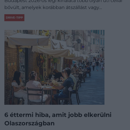
Budapest 2026-os légi kínálata több olyan úti céllal
bővült, amelyek korábban átszállást vagy…
DRIVE-TIPP
6 éttermi hiba, amit jobb elkerülni
Olaszországban