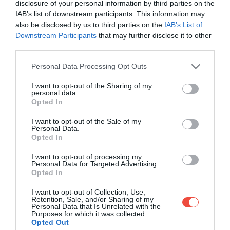
disclosure of your personal information by third parties on the
SVÉDORSZÁG
IAB’s list of downstream participants. This information may
also be disclosed by us to third parties on the
IAB’s List of
Downstream Participants
that may further disclose it to other
third parties.
Please note that this website/app uses one or more Google
Personal Data Processing Opt Outs
services and may gather and store information including but
not limited to your visit or usage behaviour. You may click to
I want to opt-out of the Sharing of my
personal data.
grant or deny consent to Google and its third-party tags to
Opted In
use your data for below specified purposes in below Google
consent section.
I want to opt-out of the Sale of my
Personal Data.
Opted In
I want to opt-out of processing my
Personal Data for Targeted Advertising.
Opted In
View this post on Instagram
I want to opt-out of Collection, Use,
Retention, Sale, and/or Sharing of my
Personal Data that Is Unrelated with the
Purposes for which it was collected.
Opted Out