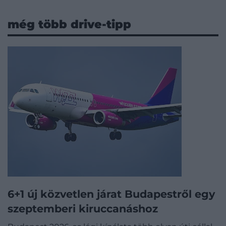
még több drive-tipp
6+1 új közvetlen járat Budapestről egy
szeptemberi kiruccanáshoz