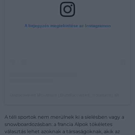
A bejegyzés megtekintése az Instagramon
Undiscovered Mountains (@undiscovered_mountains) által megosztott bejegyzés
A téli sportok nem merülnek ki a síelésben vagy a
snowboardozásban: a francia Alpok tökéletes
választás lehet azoknak a társaságoknak, akik az