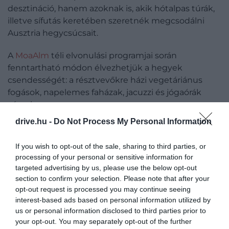
desztináció, hanem azoknak is, akik hótalpas túrák,
illetve sífutás keretében szeretnék megcsodálni
Ausztria hegycsúcsait.
A
MoaAlm
téli elvonulási programjai során
fenntartható módon élvezhetjük a hegyek
csendességét: a résztvevőkre házi vegetáriánus
fogások, napelemes faházak, jacuzzi és jógaórák
várnak.
drive.hu -
Do Not Process My Personal Information
If you wish to opt-out of the sale, sharing to third parties, or
Ha a tartományba utaznánk, érdemes úti
processing of your personal or sensitive information for
beszámolónkat is elolvasni:
Ezt az úti célt fel
targeted advertising by us, please use the below opt-out
kell tenni a térképünkre!
section to confirm your selection. Please note that after your
opt-out request is processed you may continue seeing
interest-based ads based on personal information utilized by
us or personal information disclosed to third parties prior to
AZ ÁLLATBARÁTOKNAK:
your opt-out. You may separately opt-out of the further