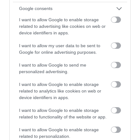
Google consents
I want to allow Google to enable storage
related to advertising like cookies on web or
device identifiers in apps.
A post shared by @destinationjokkmokk
I want to allow my user data to be sent to
Google for online advertising purposes.
Ha még sosem találkoztunk élőben
I want to allow Google to send me
rénszarvasokkal, jávorszarvasokkal és különböző téli
personalized advertising.
madarakkal, akkor a svéd Jokkmokk egy kiváló úti
cél lehet, ugyanis itt találhatók Európa legnagyobb
I want to allow Google to enable storage
related to analytics like cookies on web or
állományai.
device identifiers in apps.
Jokkmokkban tökéletes
vadonélményben
lehet
I want to allow Google to enable storage
részünk: a tábortüzes ebédektől kezdve a számi
related to functionality of the website or app.
közösségben történő sátorozáson át egészen az
északi fényekig, Lapónia UNESCO világörökségi
I want to allow Google to enable storage
helyszíne nem fog csalódást okozni a természet
related to personalization.