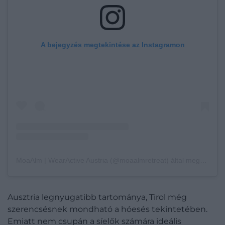
A bejegyzés megtekintése az Instagramon
MoaAlm | WearActive Austria (@moaalmretreat) által megosztott bejegyzés
Ausztria legnyugatibb tartománya, Tirol még
szerencsésnek mondható a hóesés tekintetében.
Emiatt nem csupán a síelők számára ideális