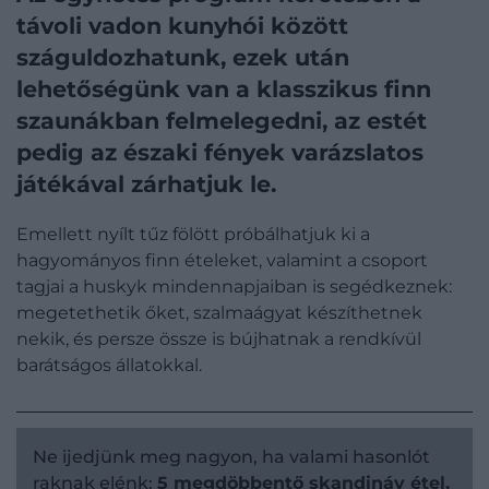
távoli vadon kunyhói között
száguldozhatunk, ezek után
lehetőségünk van a klasszikus finn
szaunákban felmelegedni, az estét
pedig az északi fények varázslatos
játékával zárhatjuk le.
Emellett nyílt tűz fölött próbálhatjuk ki a
hagyományos finn ételeket, valamint a csoport
tagjai a huskyk mindennapjaiban is segédkeznek:
megetethetik őket, szalmaágyat készíthetnek
nekik, és persze össze is bújhatnak a rendkívül
barátságos állatokkal.
Ne ijedjünk meg nagyon, ha valami hasonlót
raknak elénk:
5 megdöbbentő skandináv étel,