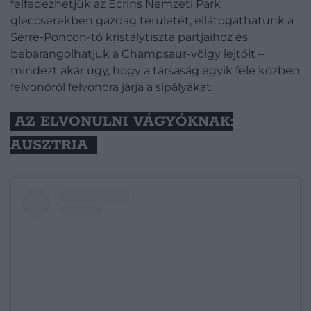
felfedezhetjük az Écrins Nemzeti Park
gleccserekben gazdag területét, ellátogathatunk a
Serre-Poncon-tó kristálytiszta partjaihoz és
bebarangolhatjuk a Champsaur-völgy lejtőit –
mindezt akár úgy, hogy a társaság egyik fele közben
felvonóról felvonóra járja a sípályákat.
AZ ELVONULNI VÁGYÓKNAK:
AUSZTRIA