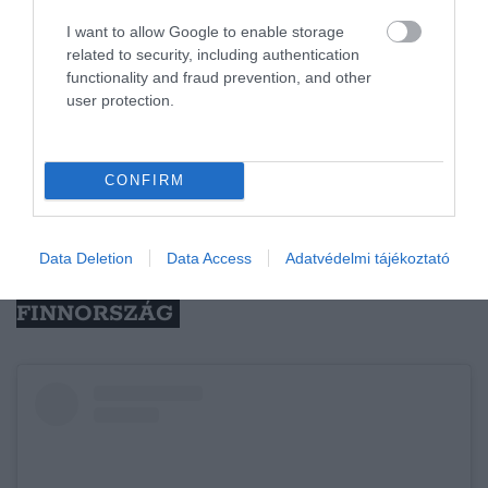
szerelmeseinek.
I want to allow Google to enable storage
related to security, including authentication
functionality and fraud prevention, and other
Ha megtetszettek az ország természeti csodái,
user protection.
akár oda is költözhetünk:
Fenntartható
városban szeretnél élni? Svédország tárt
karokkal és betöltetlen állásokkal vár
CONFIRM
Data Deletion
Data Access
Adatvédelmi tájékoztató
A KALANDVÁGYÓKNAK:
FINNORSZÁG