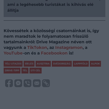
ami a legéhesebb turistákat is kihívás elé
állítja
Kövessétek a közösségi csatornáinkat is, így
nem maradtok le folyamatosan frissülő
tartalmainkról: Drive Magazine néven ott
vagyunk a
TikTokon
, az
Instagramon
, a
YouTube
-on és a
Facebookon
is!
TÉLI UTAZÁS
SÍELÉS
AUSZTRIA
SVÉDORSZÁG
LAPPFÖLD
ALPOK
DRIVE-TIPP
TÉL
ÚTI CÉL