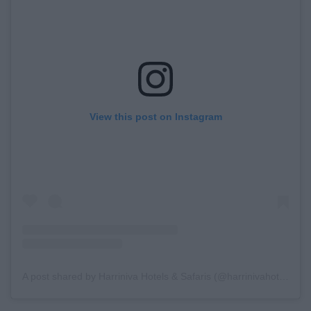
View this post on Instagram
A post shared by Harriniva Hotels & Safaris (@harrinivahotelsandsafaris)