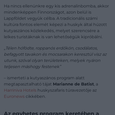
Ha nincs ellenünkre egy kis adrenalinbomba, akkor
mindenképpen Finnországot, azon belül is
Lappföldet vegyük célba. A tradicionális számi
kultúra fontos elemét képezi a huskyk által húzott
kutyaszános közlekedés, melyet szerencsére a
lelkes turistáknak is van lehetőségük kipróbálni.
„Télen hófödte, roppanós erdőkön, csodálatos,
befagyott tavakon és mocsarakon keresztül visz az
utunk, szóval olyan területeken, melyek nyáron
teljesen máshogy festenek”
– ismerteti a kutyaszános program alatt
megtapasztalható tájat
Marianne de Batist
, a
Harriniva Hotels
huskyszafaris túravezetője az
Euronews
cikkében.
Az egyhetes program keretében a