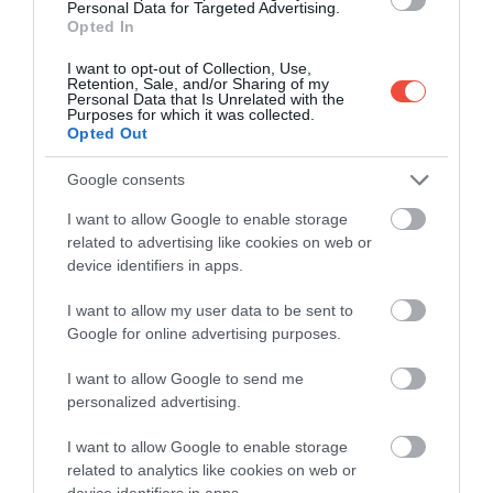
Personal Data for Targeted Advertising.
Szamothrakét:
Therma falujánál
például a kénben
Opted In
gazdag forrásokat több wellness-központ is
I want to opt-out of Collection, Use,
kihasználta.
Retention, Sale, and/or Sharing of my
Personal Data that Is Unrelated with the
Purposes for which it was collected.
Opted Out
Párosz is jó választás:
Az Égei-tenger eldugott
Google consents
szigete, ami Európa egyik legszebb célpontja
I want to allow Google to enable storage
related to advertising like cookies on web or
device identifiers in apps.
I want to allow my user data to be sent to
Google for online advertising purposes.
I want to allow Google to send me
personalized advertising.
I want to allow Google to enable storage
related to analytics like cookies on web or
device identifiers in apps.