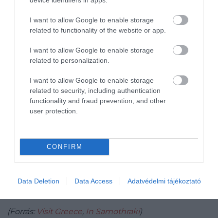
I want to allow Google to enable storage
related to functionality of the website or app.
Fotó:
Shutterstock
I want to allow Google to enable storage
related to personalization.
Mindezzel párhuzamosan a szigeten építészeti
örökségeket, ókori romokat is meglátogathatunk.
I want to allow Google to enable storage
Chora települését
például egy középkori
citadella
related to security, including authentication
határolja, de itt található egy
népművészeti
functionality and fraud prevention, and other
múzeum
is. A szigeten csak egy maréknyi nagyobb,
user protection.
de több apró templom is felfedezhető, ilyen például
a tengerparti
Agia Paraskevi
és a hegytetőn fekvő
Panagia Krimniotissa
.
CONFIRM
Az ókori emlékek közül az egyik legjelentősebbnek
Paleopoli romvárosa és az Istenek Menedékének
Data Deletion
Data Access
Adatvédelmi tájékoztató
nevezett együttes nevezhető.
(Forrás:
Visit Greece
,
In Samothraki
)