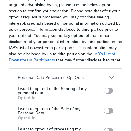
targeted advertising by us, please use the below opt-out
section to confirm your selection. Please note that after your
opt-out request is processed you may continue seeing
interest-based ads based on personal information utilized by
us or personal information disclosed to third parties prior to
your opt-out. You may separately opt-out of the further
disclosure of your personal information by third parties on the
IAB’s list of downstream participants. This information may
Fotó:
Shutterstock
also be disclosed by us to third parties on the
IAB’s List of
Downstream Participants
that may further disclose it to other
Persze a szigeten tengerpartokból sincs hiány: az
third parties.
északi parton főleg
szürkés-feketés kavicsokkal
borított partszakaszokkal találkozhatunk – itt
Please note that this website/app uses one or more Google
Personal Data Processing Opt Outs
található például a
Kamariotissa
és a bárokkal
services and may gather and store information including but
not limited to your visit or usage behaviour. You may click to
I want to opt-out of the Sharing of my
felszerelt
Limnidi
is. A
homokos partokért
érdemes
personal data.
grant or deny consent to Google and its third-party tags to
a déli oldalra látogatnunk, a legnépszerűbb strand, a
Opted In
use your data for below specified purposes in below Google
Pachia Ammos
is itt helyezkedik el.
consent section.
I want to opt-out of the Sale of my
Personal Data.
A szigeten nemcsak a hűs tengervízben
Opted In
merülhetünk el, ugyanis az istenek
I want to opt-out of processing my
termálforrásokkal
is megajándékozták