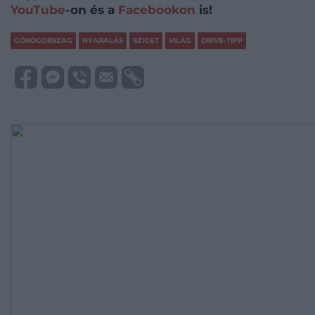
YouTube
-on és a
Facebookon
is!
GÖRÖGORSZÁG
NYARALÁS
SZIGET
VILÁG
DRIVE-TIPP