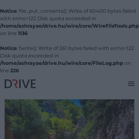
Notice
: file_put_contents(): Write of 60400 bytes failed
with errno=122 Disk quota exceeded in
/home/ashrayae/drive.hu/wire/core/WireFileTools.php
on line
1136
Notice
: fwrite(): Write of 261 bytes failed with errno=122
Disk quota exceeded in
/home/ashrayae/drive.hu/wire/core/FileLog.php
on
line
226