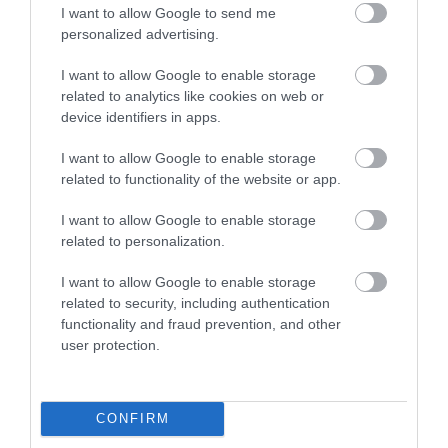
I want to allow Google to send me
A post shared by Tarragona Turisme (@tarragonaturisme)
personalized advertising.
I want to allow Google to enable storage
A történelmi séták után tökéletes levezetés lehet a
related to analytics like cookies on web or
device identifiers in apps.
helyi piac, a
Mercat Central
meglátogatása, ahol
bárki belekóstolhat a helyi ételkülönlegességekbe.
I want to allow Google to enable storage
Kikötőváros lévén Tarragonában semmiképpen se
related to functionality of the website or app.
hagyjuk ki a
tengeri herkentyűket
, melyeket
például a
Plaça de la Font
főtéren sorakozó
I want to allow Google to enable storage
éttermek egyikében is kipróbálhatnak az utazók.
related to personalization.
I want to allow Google to enable storage
related to security, including authentication
Ha a hasunkra hallgatnánk:
5 város, 5
functionality and fraud prevention, and other
user protection.
klasszikus: a legjobb spanyol úti célok egy jó
vacsorához
CONFIRM