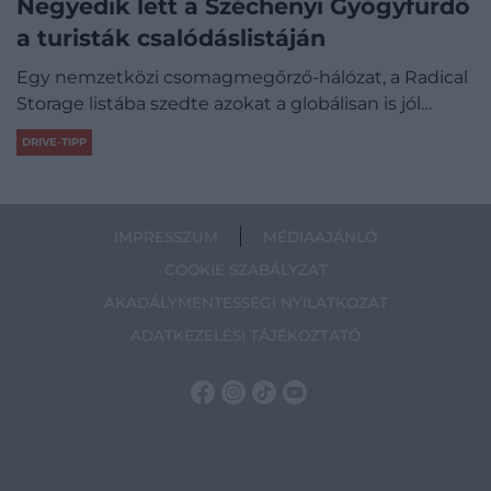
Negyedik lett a Széchenyi Gyógyfürdő
a turisták csalódáslistáján
Egy nemzetközi csomagmegőrző-hálózat, a Radical
Storage listába szedte azokat a globálisan is jól…
DRIVE-TIPP
IMPRESSZUM
MÉDIAAJÁNLÓ
COOKIE SZABÁLYZAT
AKADÁLYMENTESSÉGI NYILATKOZAT
ADATKEZELÉSI TÁJÉKOZTATÓ