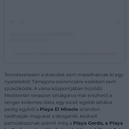
Tarragona IN (@tarragonain) által megosztott bejegyzés
Természetesen a strandok sem maradhatnak ki egy
nyaralásból: Tarragona szerencsére ezekben sem
szűkölködik. A város központjában húzódó
Mediterrán-teraszon sétálgatva már érezhető a
tenger kellemes illata, egy kicsit lejjebb sétálva
pedig egyből a
Playa El Miracle
strandon
találhatják magukat a látogatók. Kedvelt
partszakasznak számít még a
Playa Gorda, a Playa