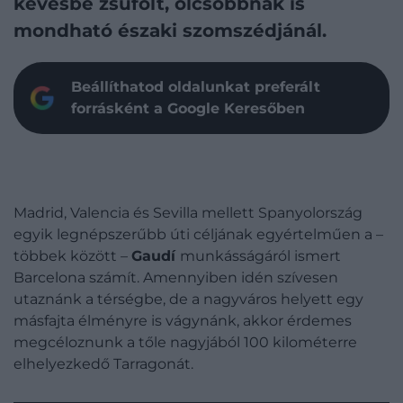
kevésbé zsúfolt, olcsóbbnak is
mondható északi szomszédjánál.
Beállíthatod oldalunkat preferált
forrásként a Google Keresőben
Madrid, Valencia és Sevilla mellett Spanyolország
egyik legnépszerűbb úti céljának egyértelműen a –
többek között –
Gaudí
munkásságáról ismert
Barcelona számít. Amennyiben idén szívesen
utaznánk a térségbe, de a nagyváros helyett egy
másfajta élményre is vágynánk, akkor érdemes
megcéloznunk a tőle nagyjából 100 kilométerre
elhelyezkedő Tarragonát.