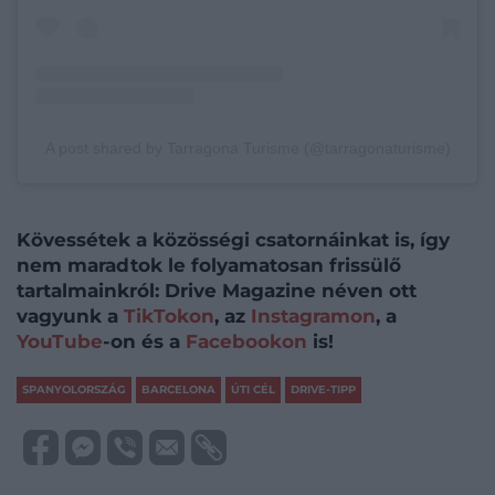
A post shared by Tarragona Turisme (@tarragonaturisme)
Kövessétek a közösségi csatornáinkat is, így
nem maradtok le folyamatosan frissülő
tartalmainkról: Drive Magazine néven ott
vagyunk a
TikTokon
, az
Instagramon
, a
YouTube
-on és a
Facebookon
is!
SPANYOLORSZÁG
BARCELONA
ÚTI CÉL
DRIVE-TIPP