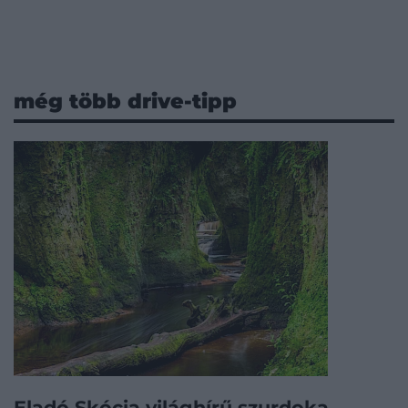
még több drive-tipp
Eladó Skócia világhírű szurdoka