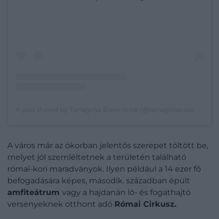
A post shared by Tarragona Experience (@tarragonaexperience)
A város már az ókorban jelentős szerepet töltött be,
melyet jól szemléltetnek a területén található
római-kori maradványok. Ilyen például a 14 ezer fő
befogadására képes, második. században épült
amfiteátrum
vagy a hajdanán ló- és fogathajtó
versenyeknek otthont adó
Római Cirkusz.