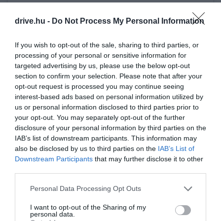
drive.hu -
Do Not Process My Personal Information
If you wish to opt-out of the sale, sharing to third parties, or
processing of your personal or sensitive information for
targeted advertising by us, please use the below opt-out
A post shared by C A T A L U N Y A (@ok_catalunya)
section to confirm your selection. Please note that after your
opt-out request is processed you may continue seeing
interest-based ads based on personal information utilized by
us or personal information disclosed to third parties prior to
A látnivalók persze nem merülnek ki ennyiben, itt
your opt-out. You may separately opt-out of the further
található például az
El Poblet néven ismert,
disclosure of your personal information by third parties on the
UNESCO világörökséghez tartozó kolostor is,
ami
IAB’s list of downstream participants. This information may
a világ egyik legnagyobb ciszterci kolostorának
also be disclosed by us to third parties on the
IAB’s List of
számít. Az épületben található szobák és a kert is
Downstream Participants
that may further disclose it to other
teljesen nyitva áll a turisták előtt, így bárki
third parties.
betekintést nyerhet a szerzetesek mindennapjaiba.
Please note that this website/app uses one or more Google
Personal Data Processing Opt Outs
services and may gather and store information including but
not limited to your visit or usage behaviour. You may click to
I want to opt-out of the Sharing of my
personal data.
grant or deny consent to Google and its third-party tags to