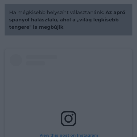
Ha mégkisebb helyszínt választanánk:
Az apró
spanyol halászfalu, ahol a „világ legkisebb
tengere" is megbújik
View this post on Instagram