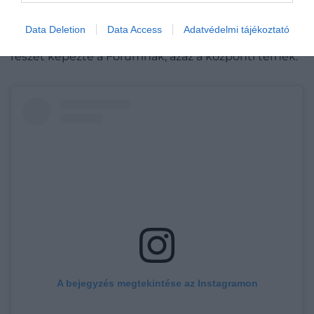
Az ínycsiklandó fogások után érdemes elsétálni
hatalmas kapuval és rózsaablakokkal díszített
Data Deletion
Data Access
Adatvédelmi tájékoztató
katedrálishoz
, mely már a rómaiak idején is fontos
részét képezte a Forumnak, azaz a központi térnek.
A bejegyzés megtekintése az Instagramon