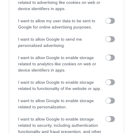
related to advertising like cookies on web or
device identifiers in apps.
I want to allow my user data to be sent to
Google for online advertising purposes.
I want to allow Google to send me
personalized advertising.
I want to allow Google to enable storage
related to analytics like cookies on web or
device identifiers in apps.
I want to allow Google to enable storage
related to functionality of the website or app.
A közös helyiségeikről és a csoportos
I want to allow Google to enable storage
tárgyalótermeikről ismert szálláshelyek, mint
related to personalization.
például a citizenM, a The Hoxton vagy a Graduate
Hotels is egyre népszerűbbek. Mi sem bizonyítja
I want to allow Google to enable storage
jobban, hogy ezek a „barátságos” szálláshelyeket
related to security, including authentication
kétszer annyian keresték fel az elmúlt évben, mint
functionality and fraud prevention, and other