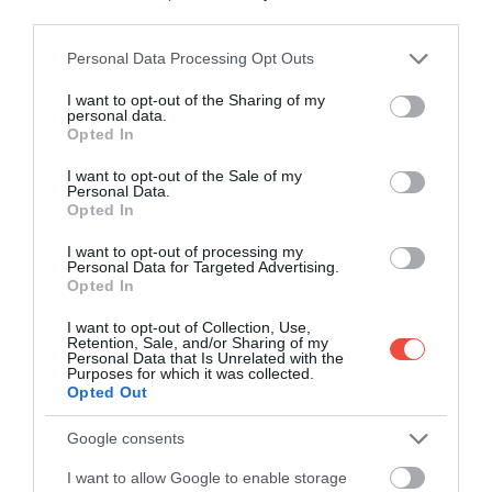
third parties.
Please note that this website/app uses one or more Google
Personal Data Processing Opt Outs
services and may gather and store information including but
not limited to your visit or usage behaviour. You may click to
I want to opt-out of the Sharing of my
personal data.
grant or deny consent to Google and its third-party tags to
Opted In
use your data for below specified purposes in below Google
consent section.
I want to opt-out of the Sale of my
Personal Data.
Opted In
I want to opt-out of processing my
Personal Data for Targeted Advertising.
Opted In
I want to opt-out of Collection, Use,
Retention, Sale, and/or Sharing of my
Fotó: Shutterstock
Personal Data that Is Unrelated with the
Purposes for which it was collected.
NÖVEKVŐ TÁRSADALMI ÉLET
Opted Out
Google consents
I want to allow Google to enable storage