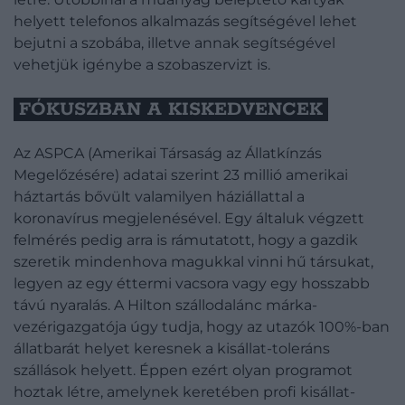
helyett telefonos alkalmazás segítségével lehet
bejutni a szobába, illetve annak segítségével
vehetjük igénybe a szobaszervizt is.
FÓKUSZBAN A KISKEDVENCEK
Az ASPCA (Amerikai Társaság az Állatkínzás
Megelőzésére) adatai szerint 23 millió amerikai
háztartás bővült valamilyen háziállattal a
koronavírus megjelenésével. Egy általuk végzett
felmérés pedig arra is rámutatott, hogy a gazdik
szeretik mindenhova magukkal vinni hű társukat,
legyen az egy éttermi vacsora vagy egy hosszabb
távú nyaralás. A Hilton szállodalánc márka-
vezérigazgatója úgy tudja, hogy az utazók 100%-ban
állatbarát helyet keresnek a kisállat-toleráns
szállások helyett. Éppen ezért olyan programot
hoztak létre, amelynek keretében profi kisállat-