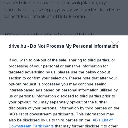
szakértők állnak a vendégek szolgálatára, így
bármilyen egészségügyi vagy viselkedési kérdésre
választ kaphatnak az ottlétük során.
Környezetbarát piperecikkek
drive.hu -
Do Not Process My Personal Information
„Itt az idő búcsút venni a miniatűr fürdőszobai
tisztálkodószerektől!” – mondja Jane Mackie, az IHG
If you wish to opt-out of the sale, sharing to third parties, or
Hotels & Resorts luxusmárkák globális
processing of your personal or sensitive information for
marketingjéért felelős alelnöke. A szakember szerint
targeted advertising by us, please use the below opt-out
az egész világon minden nagyobb szállásadó
section to confirm your selection. Please note that after your
erőfeszítést tesz idén arra, hogy jelentősen
opt-out request is processed you may continue seeing
csökkentse az egyszer használatos műanyag-
interest-based ads based on personal information utilized by
us or personal information disclosed to third parties prior to
hulladékokat. Ennek eredményeként idén egyre
your opt-out. You may separately opt-out of the further
több környezetbarát, újratölthető samponos,
disclosure of your personal information by third parties on the
hajbalzsamos és testápolós flakon kerül a szobákba,
IAB’s list of downstream participants. This information may
ami csak azoknak rossz hír, akik rendszerint
also be disclosed by us to third parties on the
IAB’s List of
hazavitték a szobákból a mini verziókat.
Downstream Participants
that may further disclose it to other