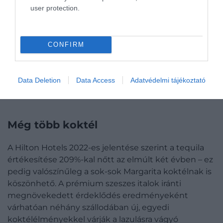
korábban bármikor. Az emberek ugyanis
user protection.
igyekeznek minél több időt társaságban tölteni,
ezért is szorultak vissza Airbnb-lakások. A szakértők
szerint ez a tendencia 2022-ben még inkább
CONFIRM
jellemző lesz, ezért egyre több szálloda hoz létre
különböző közösségi pontokat, közösségépítő
egységeket, beleértve a szabadtéri teraszokat,
Data Deletion
Data Access
Adatvédelmi tájékoztató
tetőteraszokat és társalgókat.
Még több koktél
A Hilton Hotels 2022-es jelentése szerint a tequila
értékesítése 209%-kal nőtt az elmúlt két évben – ez
pedig valószínűleg a sok-sok Margarita koktélnak is
köszönhető. A prémium szeszes italok iránti
megnövekedett érdeklődés eredményeként
várhatóan néhány szállodában új, egyedi
koktélélményekkel várják a lazulásra vágyó