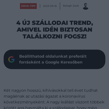
Balogh Zsolt
DRIVE-TIPP
2023-09-16
4 ÚJ SZÁLLODAI TREND,
AMIVEL IDÉN BIZTOSAN
TALÁLKOZNI FOGSZ!
Beállíthatod oldalunkat preferált
forrásként a Google Keresőben
Két nagyon hosszú, kihívásokkal teli évet tudhat
magáénak az utazási ágazat a koronavírus
következményeként. A nagy leállást viszont többek
között arra használta ki a szállodaipar, hogy még