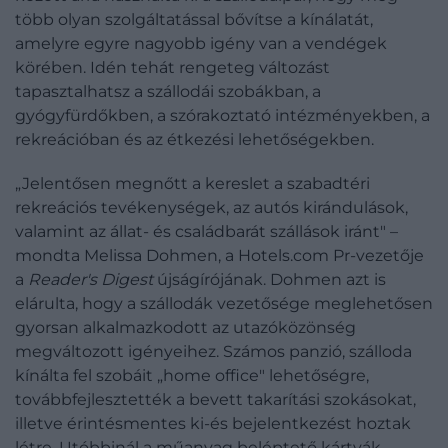
több olyan szolgáltatással bővítse a kínálatát,
amelyre egyre nagyobb igény van a vendégek
körében. Idén tehát rengeteg változást
tapasztalhatsz a szállodái szobákban, a
gyógyfürdőkben, a szórakoztató intézményekben, a
rekreációban és az étkezési lehetőségekben.
„Jelentősen megnőtt a kereslet a szabadtéri
rekreációs tevékenységek, az autós kirándulások,
valamint az állat- és családbarát szállások iránt" –
mondta Melissa Dohmen, a Hotels.com Pr-vezetője
a
Reader's Digest
újságírójának. Dohmen azt is
elárulta, hogy a szállodák vezetősége meglehetősen
gyorsan alkalmazkodott az utazóközönség
megváltozott igényeihez. Számos panzió, szálloda
kínálta fel szobáit „home office" lehetőségre,
továbbfejlesztették a bevett takarítási szokásokat,
illetve érintésmentes ki-és bejelentkezést hoztak
létre. Utóbbinál a műanyag beléptető kártyák