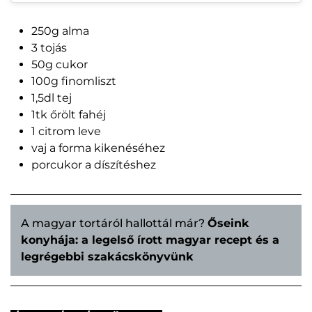
250g alma
3 tojás
50g cukor
100g finomliszt
1,5dl tej
1tk őrölt fahéj
1 citrom leve
vaj a forma kikenéséhez
porcukor a díszítéshez
A magyar tortáról hallottál már?
Őseink
konyhája: a legelső írott magyar recept és a
legrégebbi szakácskönyvünk