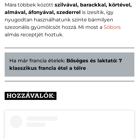
Mára többek között
szilvával, barackkal, körtével,
almával, áfonyával, szederrel
is ízesítik, így
nyugodtan használhatunk szinte bármilyen
szezonális gyümölcsöt hozzá. Mi most a
Sóbors
almás receptjét hoztuk.
Ha már francia ételek:
Bőséges és laktató: 7
klasszikus francia étel a télre
HOZZÁVALÓK: