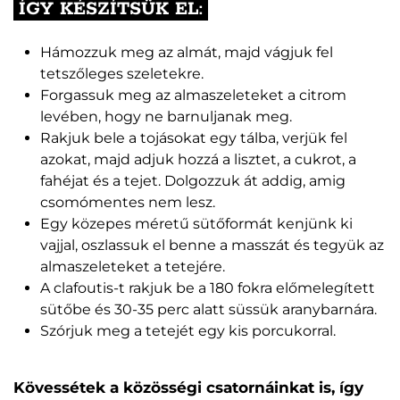
ÍGY KÉSZÍTSÜK EL:
Hámozzuk meg az almát, majd vágjuk fel
tetszőleges szeletekre.
Forgassuk meg az almaszeleteket a citrom
levében, hogy ne barnuljanak meg.
Rakjuk bele a tojásokat egy tálba, verjük fel
azokat, majd adjuk hozzá a lisztet, a cukrot, a
fahéjat és a tejet. Dolgozzuk át addig, amig
csomómentes nem lesz.
Egy közepes méretű sütőformát kenjünk ki
vajjal, oszlassuk el benne a masszát és tegyük az
almaszeleteket a tetejére.
A clafoutis-t rakjuk be a 180 fokra előmelegített
sütőbe és 30-35 perc alatt süssük aranybarnára.
Szórjuk meg a tetejét egy kis porcukorral.
Kövessétek a közösségi csatornáinkat is, így