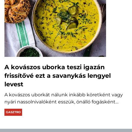
A kovászos uborka teszi igazán
frissítővé ezt a savanykás lengyel
levest
A kovászos uborkát nálunk inkább köretként vagy
nyári nassolnivalóként esszük, önálló fogásként…
GASZTRO