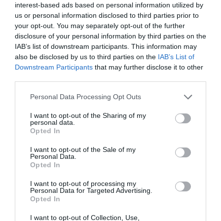
interest-based ads based on personal information utilized by
us or personal information disclosed to third parties prior to
your opt-out. You may separately opt-out of the further
Wagyu tatár füstölt tojással, kapribogyóval és sült
Fotó:
VIRTU Étterem.
disclosure of your personal information by third parties on the
wontonnal.
IAB’s list of downstream participants. This information may
also be disclosed by us to third parties on the
IAB’s List of
A főételként kínált
Wellington bélszín
Downstream Participants
that may further disclose it to other
szarvasgombás burgonyapürével
méltó tisztelgés
third parties.
a brit elegancia előtt, míg a könnyedebb vonalat a
Please note that this website/app uses one or more Google
pirított rákkal készített saláta
képviseli.
Personal Data Processing Opt Outs
services and may gather and store information including but
not limited to your visit or usage behaviour. You may click to
I want to opt-out of the Sharing of my
A desszertválasztékban az étcsokoládé mousse
personal data.
grant or deny consent to Google and its third-party tags to
Unicum Riservával és tőzegáfonyával, illetve a
Opted In
use your data for below specified purposes in below Google
citrusos vegán piskóta vaníliás habbal és eper
consent section.
I want to opt-out of the Sale of my
sorbet-vel szerepel. A Bollinger Group jóvoltából az
Personal Data.
est minden vendége egy pohár Bollinger pezsgővel
Opted In
kezdheti meg a nem mindennapi élményt.
I want to opt-out of processing my
Personal Data for Targeted Advertising.
Opted In
I want to opt-out of Collection, Use,