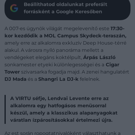
Beállíthatod oldalunkat preferált
forrásként a Google Keresőben
A 007-es ügynök világát megelevenítő este
17:30-
kor kezdődik a MOL Campus Skydeck-teraszán,
amely erre az alkalomra exkluzív Deep House-térré
alakul. A városra nyíló panoráma mellett a
vendégeket elegáns koktélpult,
Árpás László
sonkamester etyeki különlegességei és a
Cigar
Tower
szivarsarka fogadja majd. A zenei hangulatért
DJ Mada
és a
Shangri La DJ-k
felelnek.
A VIRTU séfje, Lendvai Levente erre az
alkalomra egy hatfogásos menüsorral
készül, amely a klasszikus alapanyagokat
váratlan ízpárosításokkal értelmezi újra.
Az est során ropogtatnivalóként választhatunk a