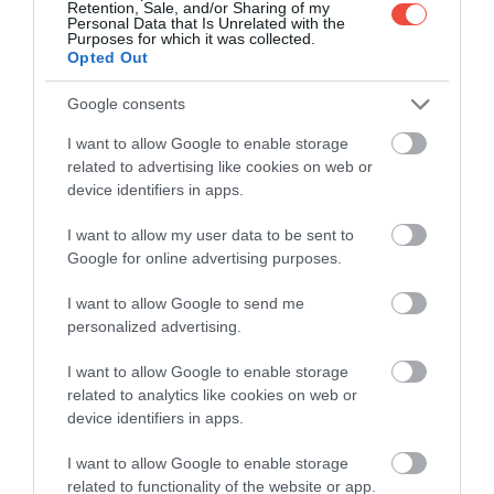
Retention, Sale, and/or Sharing of my
Personal Data that Is Unrelated with the
Purposes for which it was collected.
Opted Out
Google consents
I want to allow Google to enable storage
related to advertising like cookies on web or
device identifiers in apps.
I want to allow my user data to be sent to
Google for online advertising purposes.
Étcsokoládé mousse Unicum Riservával.
Fotó:
VIRTU Étterem.
I want to allow Google to send me
personalized advertising.
18 órától a VIRTU Wine PDR
különtermében megnyílik a kaszinó is,
I want to allow Google to enable storage
ahol blackjack- és rulettasztalok idézik
related to analytics like cookies on web or
meg a Bond-filmek kaszinójeleneteit –
device identifiers in apps.
stílusosan, de kockázat nélkül.
I want to allow Google to enable storage
A program
22:00-kor tetőzik, amikor egy
related to functionality of the website or app.