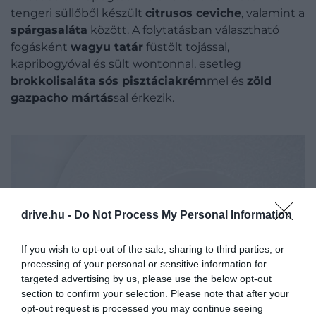
tengeri süllőből készült
citrusos ceviche
, valamint a
spárgasaláta
között. A folytatásban választható
fogásként
wagyu tatár
füstölt tojással,
kapribogyóval és sült wontonnal, esetleg
brokkolisaláta
sós pisztáciakrém
mel és
zöld
gazpacho mártás
sal érkezik.
drive.hu -
Do Not Process My Personal Information
If you wish to opt-out of the sale, sharing to third parties, or
processing of your personal or sensitive information for
targeted advertising by us, please use the below opt-out
section to confirm your selection. Please note that after your
opt-out request is processed you may continue seeing