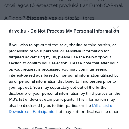
ötcsillagos töréstesztet produkált az EuroNCAP-nál.
A Tiggo 7
ötszemélyes
és ötszáz literes
csomagtartóval van felszerelve, míg Tiggo 8-ba már
drive.hu -
Do Not Process My Personal Information
hét ember
is elfér, a harmadik sor két ülése között
elhelyezkedő, padlóból kihajtható ülésnek
If you wish to opt-out of the sale, sharing to third parties, or
köszönhetően – így a csomagtartó 193 litert bír,
processing of your personal or sensitive information for
ötszemélyesre alakítva viszont már 889 liternyi
targeted advertising by us, please use the below opt-out
kapacitású. Az alapszínek mellett ráadásul a Tiggo 7
section to confirm your selection. Please note that after your
piros és kék, a Tiggo 8 pedig zöld színben is
opt-out request is processed you may continue seeing
elérhető.
interest-based ads based on personal information utilized by
us or personal information disclosed to third parties prior to
your opt-out. You may separately opt-out of the further
disclosure of your personal information by third parties on the
IAB’s list of downstream participants. This information may
A gyártó továbbá minden modellhez 7 év /
also be disclosed by us to third parties on the
IAB’s List of
150 ezer kilométer gyártói garanciát ad.
Downstream Participants
that may further disclose it to other
third parties.
Please note that this website/app uses one or more Google
Personal Data Processing Opt Outs