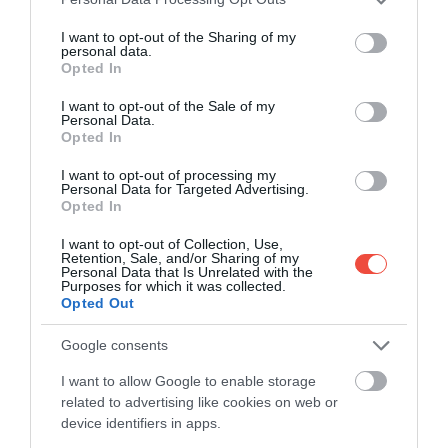
services and may gather and store information including but
not limited to your visit or usage behaviour. You may click to
I want to opt-out of the Sharing of my
personal data.
grant or deny consent to Google and its third-party tags to
Opted In
use your data for below specified purposes in below Google
consent section.
I want to opt-out of the Sale of my
Personal Data.
Opted In
I want to opt-out of processing my
Personal Data for Targeted Advertising.
Opted In
Felszereltséget tekintve egyébként a Tiggo 7
három, a Tiggo 8 pedig két szinttel érkezik. Ahogy a
I want to opt-out of Collection, Use,
vezess.hu
is írja, a különbség annyi, hogy utóbbiból
Retention, Sale, and/or Sharing of my
Personal Data that Is Unrelated with the
nincs belépő
Comfort
változat, csupán a
Premium
Purposes for which it was collected.
Opted Out
és a
Luxury
– utóbbi változathoz olyan funkciók
tartoznak, mint a masszázsülés vagy a fejtámaszba
Google consents
integrált hangszórós hifi.
I want to allow Google to enable storage
AZ ÁRAK ÍGY ALAKULTAK:
related to advertising like cookies on web or
device identifiers in apps.