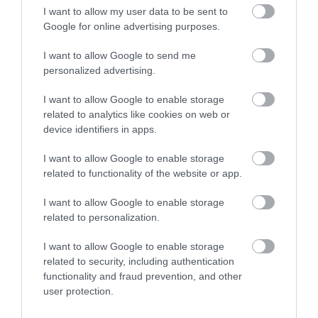
I want to allow my user data to be sent to
Tiggo 7
Google for online advertising purposes.
Comfort ICE – 11 490 000 Ft
I want to allow Google to send me
Premium ICE – a 12 290 000 Ft
personalized advertising.
Premium Hybrid – 14 490 000 Ft
Luxury ICE – 12 990 000 Ft
I want to allow Google to enable storage
related to analytics like cookies on web or
Luxury Hybrid – 15 490 000 Ft
device identifiers in apps.
Tiggo 8
I want to allow Google to enable storage
related to functionality of the website or app.
Comfort ICE – x
Premium ICE – 12 990 000 Ft
I want to allow Google to enable storage
Premium Hybrid – 15 490 000 Ft
related to personalization.
Luxury ICE – 13 990 000 Ft
Luxury Hybrid – 16 690 000 Ft
I want to allow Google to enable storage
related to security, including authentication
functionality and fraud prevention, and other
Olvasd el ezt is!
user protection.