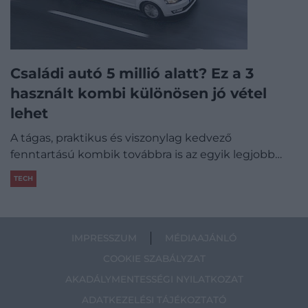
Családi autó 5 millió alatt? Ez a 3
használt kombi különösen jó vétel
lehet
A tágas, praktikus és viszonylag kedvező
fenntartású kombik továbbra is az egyik legjobb…
TECH
IMPRESSZUM
MÉDIAAJÁNLÓ
COOKIE SZABÁLYZAT
AKADÁLYMENTESSÉGI NYILATKOZAT
ADATKEZELÉSI TÁJÉKOZTATÓ