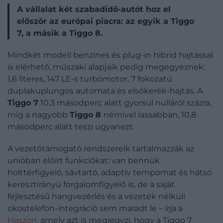
A vállalat két szabadidő-autót hoz el
először az európai piacra: az egyik a Tiggo
7, a másik a Tiggo 8.
Mindkét modell benzines és plug-in hibrid hajtással
is elérhető, műszaki alapjaik pedig megegyeznek:
1,6 literes, 147 LE-s turbómotor, 7 fokozatú
duplakuplungos automata és elsőkerék-hajtás. A
Tiggo 7
10,3 másodperc alatt gyorsul nulláról százra,
míg a nagyobb
Tiggo 8
némivel lassabban, 10,8
másodperc alatt teszi ugyanezt.
A vezetőtámogató rendszereik tartalmazzák az
unióban előírt funkciókat: van bennük
holttérfigyelő, sávtartó, adaptív tempomat és hátsó
keresztirányú forgalomfigyelő is, de a saját
fejlesztésű hangvezérlés és a vezeték nélküli
okostelefon-integráció sem maradt le – írja a
Haszon
, amely azt is megjegyzi, hogy a Tiggo 7