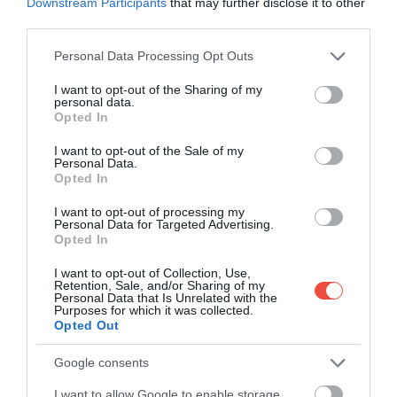
Downstream Participants
that may further disclose it to other
látványosan megdobja. A mérések szerint
third parties.
ebben a kisebb autók előnyben vannak: a
legjobb értéket a BYD Seagull hozta, 23,5
Please note that this website/app uses one or more Google
Personal Data Processing Opt Outs
services and may gather and store information including but
kWh/100 km körüli fogyasztással.
not limited to your visit or usage behaviour. You may click to
I want to opt-out of the Sharing of my
personal data.
grant or deny consent to Google and its third-party tags to
Opted In
use your data for below specified purposes in below Google
consent section.
I want to opt-out of the Sale of my
Personal Data.
Opted In
I want to opt-out of processing my
Personal Data for Targeted Advertising.
Opted In
I want to opt-out of Collection, Use,
Retention, Sale, and/or Sharing of my
Personal Data that Is Unrelated with the
Purposes for which it was collected.
Opted Out
Google consents
I want to allow Google to enable storage