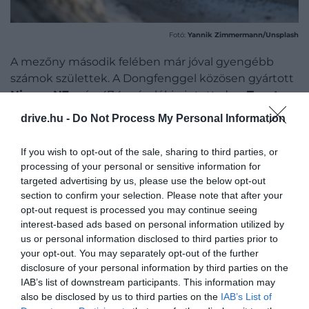
Fotó:
Yannik Zimmermann/Unsplash
A mezőny második felében már jóval gyengébb
számok születtek. A Dongfenggel közösen gyártott
Nissan N7
még 47,4 százalékig jutott, de a
Toyota
bZ3x
40 százalékos eredménye és a
Mercedes-
drive.hu -
Do Not Process My Personal Information
Benz CLA
37 százaléka már kifejezetten nagy
visszaesést jelez. A teszt arra is rámutatott, hogy a
If you wish to opt-out of the sale, sharing to third parties, or
nagyobb, nehezebb karosszériájú modellek,
processing of your personal or sensitive information for
különösen az SUV-ok, általában hátrányban vannak
targeted advertising by us, please use the below opt-out
a szedánokhoz képest, még ha akadnak olyan
section to confirm your selection. Please note that after your
opt-out request is processed you may continue seeing
típusok is, amelyeknél a gyenge szereplés így is
interest-based ads based on personal information utilized by
meglepő.
us or personal information disclosed to third parties prior to
your opt-out. You may separately opt-out of the further
disclosure of your personal information by third parties on the
IAB’s list of downstream participants. This information may
also be disclosed by us to third parties on the
IAB’s List of
A hideg a hatótáv mellett a fogyasztást is