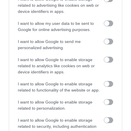
related to advertising like cookies on web or
BYD Seagull
Fotó:
Everyonephoto Studio / Shutterstock
device identifiers in apps.
I want to allow my user data to be sent to
A töltési teljesítményt is külön vizsgálták, mégpedig
Google for online advertising purposes.
hideg akkumulátorokkal. A 30-ról 80 százalékra
I want to allow Google to send me
történő gyorstöltésnél a legjobb eredményeket a
personalized advertising.
Chery
, a
Changan
és az
Avatr
érte el, nagyjából 15
perc körüli idővel. A toplistára pedig már nem
I want to allow Google to enable storage
lehetett bekerülni 21 percnél hosszabb töltési
related to analytics like cookies on web or
idővel, még közepes kapacitású akkumulátorok
device identifiers in apps.
esetén sem.
I want to allow Google to enable storage
related to functionality of the website or app.
A teszt összegzése szerint az elektromos autók
technológiája sokat fejlődött, a téli használat
I want to allow Google to enable storage
azonban továbbra is különösen érzékeny terep. A
related to personalization.
hatótáv jelentős csökkenése, a magasabb
fogyasztás és a töltési idők alakulása mind azt
I want to allow Google to enable storage
mutatja, hogy hideg időben ma is érdemes a
related to security, including authentication