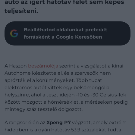
autó az ígért hatótáv felét sem képes
teljesíteni.
Beállíthatod oldalunkat preferált
forrásként a Google Keresőben
A Haszon
beszámolója
szerint a vizsgálatot a kínai
Autohome készítette el, és a szervezők nem
aprózták el a körülményeket. Több tucat
elektromos autót vittek egy belsőmongóliai
helyszínre, ahol a teszt idején -10 és -30 Celsius-fok
között mozgott a hőmérséklet, a méréseken pedig
mintegy száz tesztelő dolgozott.
A rangsor élén az
Xpeng P7
végzett, amely extrém
hidegben is a gyári hatótáv 53,9 százalékát tudta