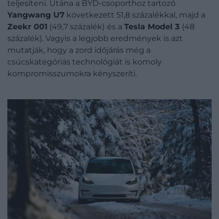
teljesíteni. Utána a BYD-csoporthoz tartozó
Yangwang U7
következett 51,8 százalékkal, majd a
Zeekr 001
(49,7 százalék)
és a
Tesla Model 3
(48
százalék). Vagyis a legjobb eredmények is azt
mutatják, hogy a zord időjárás még a
csúcskategóriás technológiát is komoly
kompromisszumokra kényszeríti.