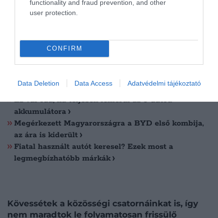
megszokottnál nagyobb tartalékkal tervezni.
functionality and fraud prevention, and other
user protection.
Olvasd el ezt is!
CONFIRM
Kínai elektromos autók a prémium ligában: új
szereplők a magyar piacon
Ez a 3 elektromos autó most a legolcsóbb
Data Deletion
Data Access
Adatvédelmi tájékoztató
Magyarországon
Ez vár rád, ha teljesen lemerül az e-autód
akkumulátora
Megérkezett Magyarországra a BYD első kombija,
az ára is kiderült
Fiatal használt autót keresel? Ezek most a
legmegbízhatóbb márkák
Kövessétek a közösségi csatornáinkat is, így
nem maradtok le folyamatosan frissülő