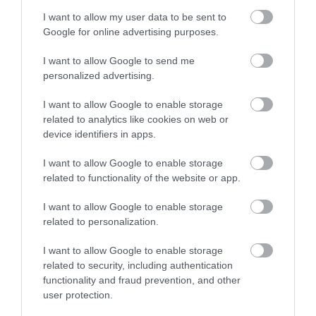
előre néző ablakai, így a pilóták 4K-s
I want to allow my user data to be sent to
monitorokon keresztül tájékozódnak majd
.
Google for online advertising purposes.
A
közleményben
a NASA annyit árult el, hogy a
I want to allow Google to send me
repülőgép 30 méter hosszú és 9 méter széles,
personalized advertising.
kiemelték: a gép elején egy 11,5 méter hosszúságú,
keskenyedő orr található, ami az X-59-es hosszának
I want to allow Google to enable storage
related to analytics like cookies on web or
csaknem egyharmadát teszi ki, ami megtöri a
device identifiers in apps.
lökéshullámokat, így a szuperszonikus
repülőgépekre jellemző hangrobbanás sem
I want to allow Google to enable storage
következik be.
related to functionality of the website or app.
I want to allow Google to enable storage
related to personalization.
Ezt olvastad már?
A repüléstörténelem
úttörői: a 10 legidősebb légitársaság
I want to allow Google to enable storage
related to security, including authentication
functionality and fraud prevention, and other
user protection.