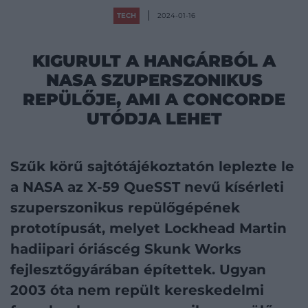
TECH
2024-01-16
KIGURULT A HANGÁRBÓL A
NASA SZUPERSZONIKUS
REPÜLŐJE, AMI A CONCORDE
UTÓDJA LEHET
Szűk körű sajtótájékoztatón leplezte le
a NASA az X-59 QueSST nevű kísérleti
szuperszonikus repülőgépének
prototípusát, melyet Lockhead Martin
hadiipari óriáscég Skunk Works
fejlesztőgyárában építettek.
Ugyan
2003 óta nem repült kereskedelmi