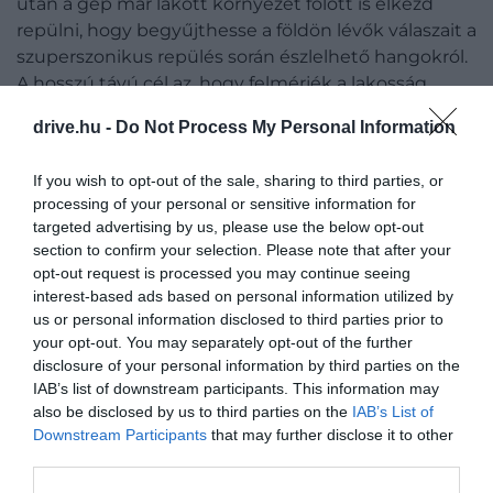
után a gép már lakott környezet fölött is elkezd
repülni, hogy begyűjthesse a földön lévők válaszait a
szuperszonikus repülés során észlelhető hangokról.
A hosszú távú cél az, hogy felmérjék a lakosság
reakcióját a hangerővel kapcsolatban, majd az így
drive.hu -
Do Not Process My Personal Information
nyert adatokat a NASA továbbítaná az illetékes
hatóságoknak – ezzel, illetve a szükséges
If you wish to opt-out of the sale, sharing to third parties, or
technológia átadásával az űrügynökség szerint
processing of your personal or sensitive information for
megnyílhat a lehetőség a szuperszonikus
targeted advertising by us, please use the below opt-out
repülők széleskörű használatára
.
section to confirm your selection. Please note that after your
opt-out request is processed you may continue seeing
Érdekesség, hogy az Egyesült Államokban jelenleg
interest-based ads based on personal information utilized by
tilos a szuperszonikus repülőgépek használata
us or personal information disclosed to third parties prior to
lakott területek fölött, de a tervek szerint erre is lesz
your opt-out. You may separately opt-out of the further
disclosure of your personal information by third parties on the
új szabályozás.
IAB’s list of downstream participants. This information may
also be disclosed by us to third parties on the
IAB’s List of
Downstream Participants
that may further disclose it to other
third parties.
Ez is érdekelhet:
Így néz ki a gyár, amiben a
történelem legismertebb utasszállítója