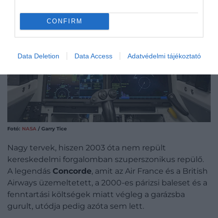
CONFIRM
Data Deletion
Data Access
Adatvédelmi tájékoztató
Fotó:
NASA
/ Garry Tice
Nagy tervek, hiszen 2003 óta nem repült
kereskedelmi forgalomban szuperszonikus repülő.
A legendás
Concorde
, amit az Air France és a British
Airways üzemeltetett, a 2000-es párizsi baleset és a
fenntartási költségek miatt végleg a garázsba
gurult, utódja pedig azóta sem lett.