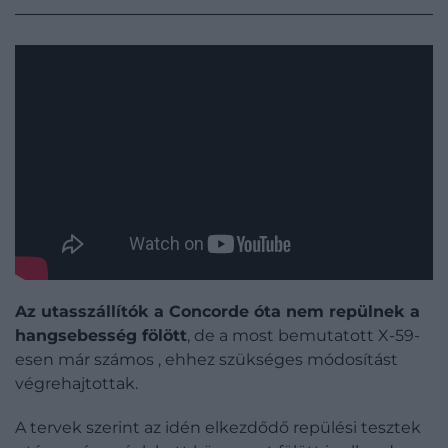
Az utasszállítók a Concorde óta nem repülnek a
hangsebesség fölött
, de a most bemutatott X-59-
esen már számos , ehhez szükséges módosítást
végrehajtottak.
A tervek szerint az idén elkezdődő repülési tesztek