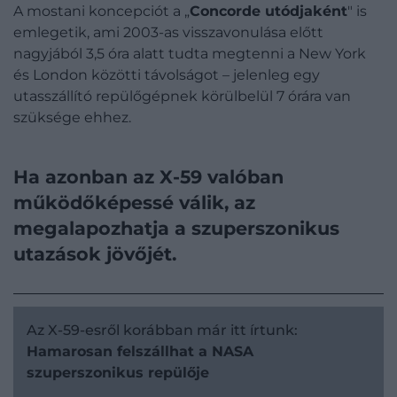
A mostani koncepciót a „
Concorde utódjaként
" is
emlegetik, ami 2003-as visszavonulása előtt
nagyjából 3,5 óra alatt tudta megtenni a New York
és London közötti távolságot – jelenleg egy
utasszállító repülőgépnek körülbelül 7 órára van
szüksége ehhez.
Ha azonban az X-59 valóban
működőképessé válik, az
megalapozhatja a szuperszonikus
utazások jövőjét.
Az X-59-esről korábban már itt írtunk:
Hamarosan felszállhat a NASA
szuperszonikus repülője