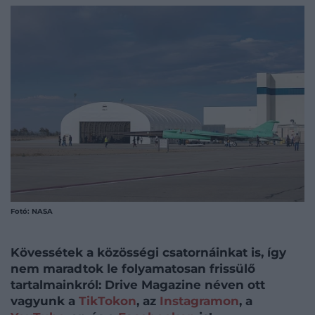
Fotó: NASA
Kövessétek a közösségi csatornáinkat is, így
nem maradtok le folyamatosan frissülő
tartalmainkról: Drive Magazine néven ott
vagyunk a
TikTokon
, az
Instagramon
, a