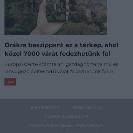
Órákra beszippant ez a térkép, ahol
közel 7000 várat fedezhetünk fel
Európa-szerte számtalan, gazdag történelmű és
lenyűgöző építészetű várat fedezhetünk fel. A…
TECH
IMPRESSZUM
MÉDIAAJÁNLÓ
COOKIE SZABÁLYZAT
AKADÁLYMENTESSÉGI NYILATKOZAT