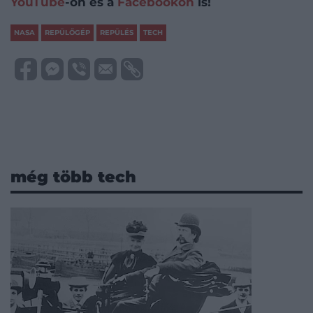
YouTube
-on és a
Facebookon
is!
NASA
REPÜLŐGÉP
REPÜLÉS
TECH
még több tech