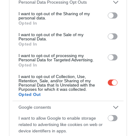
Please note that this website/app uses one or more Google
Personal Data Processing Opt Outs
született
services and may gather and store information including but
not limited to your visit or usage behaviour. You may click to
I want to opt-out of the Sharing of my
personal data.
grant or deny consent to Google and its third-party tags to
Opted In
use your data for below specified purposes in below Google
consent section.
I want to opt-out of the Sale of my
Personal Data.
Opted In
I want to opt-out of processing my
Personal Data for Targeted Advertising.
Opted In
I want to opt-out of Collection, Use,
Retention, Sale, and/or Sharing of my
Personal Data that Is Unrelated with the
Purposes for which it was collected.
Opted Out
Google consents
Az X-59-es elméletileg hangrobbanás nélkül lépi
majd át a hangsebességet, emellett a NASA
I want to allow Google to enable storage
kifejlesztett egy külső és egy belső
related to advertising like cookies on web or
kamerarendszert is,
mivel a repülőnek nincsenek
device identifiers in apps.