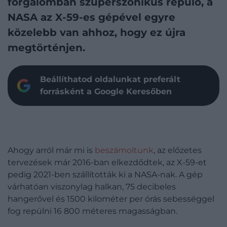
forgalomban szuperszonikus repülő, a
NASA az X-59-es gépével egyre
közelebb van ahhoz, hogy ez újra
megtörténjen.
Beállíthatod oldalunkat preferált
forrásként a Google Keresőben
Ahogy arról már mi is
beszámoltunk
, az előzetes
tervezések már 2016-ban elkezdődtek, az X-59-et
pedig 2021-ben szállították ki a NASA-nak. A gép
várhatóan viszonylag halkan, 75 decibeles
hangerővel és 1500 kilométer per órás sebességgel
fog repülni 16 800 méteres magasságban.