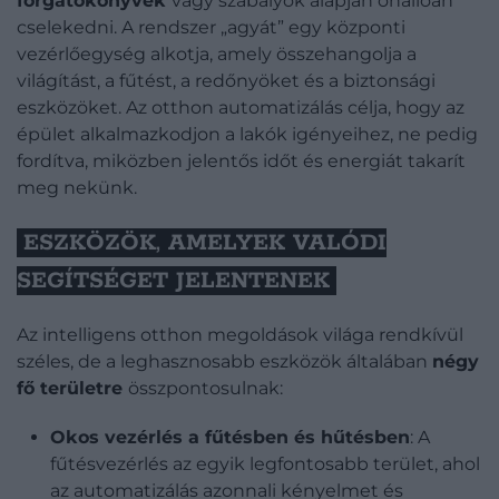
forgatókönyvek
vagy szabályok alapján önállóan
cselekedni. A rendszer „agyát” egy központi
vezérlőegység alkotja, amely összehangolja a
világítást, a fűtést, a redőnyöket és a biztonsági
eszközöket. Az otthon automatizálás célja, hogy az
épület alkalmazkodjon a lakók igényeihez, ne pedig
fordítva, miközben jelentős időt és energiát takarít
meg nekünk.
ESZKÖZÖK, AMELYEK VALÓDI
SEGÍTSÉGET JELENTENEK
Az intelligens otthon megoldások világa rendkívül
széles, de a leghasznosabb eszközök általában
négy
fő területre
összpontosulnak:
Okos vezérlés a fűtésben és hűtésben
: A
fűtésvezérlés az egyik legfontosabb terület, ahol
az automatizálás azonnali kényelmet és