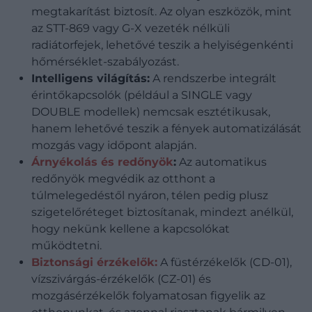
megtakarítást biztosít. Az olyan eszközök, mint
az STT-869 vagy G-X vezeték nélküli
radiátorfejek, lehetővé teszik a helyiségenkénti
hőmérséklet-szabályozást.
Intelligens világítás:
A rendszerbe integrált
érintőkapcsolók (például a SINGLE vagy
DOUBLE modellek) nemcsak esztétikusak,
hanem lehetővé teszik a fények automatizálását
mozgás vagy időpont alapján.
Árnyékolás és redőnyök
:
Az automatikus
redőnyök megvédik az otthont a
túlmelegedéstől nyáron, télen pedig plusz
szigetelőréteget biztosítanak, mindezt anélkül,
hogy nekünk kellene a kapcsolókat
működtetni.
Biztonsági érzékelők:
A füstérzékelők (CD-01),
vízszivárgás-érzékelők (CZ-01) és
mozgásérzékelők folyamatosan figyelik az