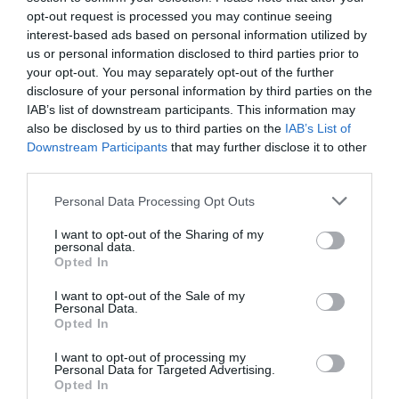
opt-out request is processed you may continue seeing
FORGATÓKÖNYVEK
interest-based ads based on personal information utilized by
us or personal information disclosed to third parties prior to
A modern okos vezérlés valódi ereje a jelenetekben
your opt-out. You may separately opt-out of the further
és a folyamatok automatizálásában rejlik. Képzelje el
disclosure of your personal information by third parties on the
a következő mindennapi helyzeteket:
IAB’s list of downstream participants. This information may
also be disclosed by us to third parties on the
IAB’s List of
Downstream Participants
that may further disclose it to other
Reggeli rutin
: A redőnyök egy meghatározott
third parties.
időpontban fokozatosan felemelkednek, a
fürdőszobában a fűtés már korábban bekapcsolt
Please note that this website/app uses one or more Google
Personal Data Processing Opt Outs
a kellemes hőérzet érdekében, a konyhában
services and may gather and store information including but
pedig felgyulladnak a fények.
not limited to your visit or usage behaviour. You may click to
I want to opt-out of the Sharing of my
personal data.
grant or deny consent to Google and its third-party tags to
Távozás otthonról:
Egyetlen gombnyomással
Opted In
use your data for below specified purposes in below Google
vagy a telefonunkról aktiválhatjuk a „Távozás”
consent section.
I want to opt-out of the Sale of my
jelenetet. Ekkor az összes lámpa lekapcsol, a
Personal Data.
fűtés vezérlés takarékos üzemmódba vált, a
Opted In
redőnyök leereszkednek, és élesedik az okos
I want to opt-out of processing my
riasztórendszer.
Personal Data for Targeted Advertising.
Jelenlét-szimuláció
: Ha nyaralni megyünk, a
Opted In