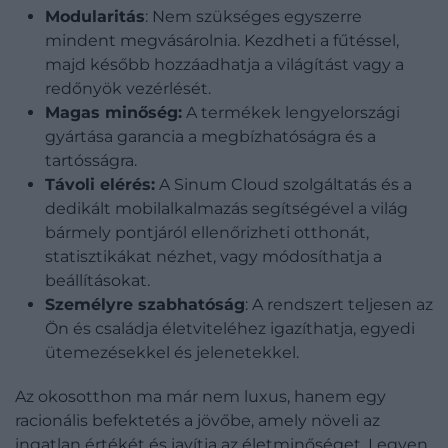
Modularitás
: Nem szükséges egyszerre
mindent megvásárolnia. Kezdheti a fűtéssel,
majd később hozzáadhatja a világítást vagy a
redőnyök vezérlését.
Magas minőség:
A termékek lengyelországi
gyártása garancia a megbízhatóságra és a
tartósságra.
Távoli elérés:
A Sinum Cloud szolgáltatás és a
dedikált mobilalkalmazás segítségével a világ
bármely pontjáról ellenőrizheti otthonát,
statisztikákat nézhet, vagy módosíthatja a
beállításokat.
Személyre szabhatóság
: A rendszert teljesen az
Ön és családja életviteléhez igazíthatja, egyedi
ütemezésekkel és jelenetekkel.
Az okosotthon ma már nem luxus, hanem egy
racionális befektetés a jövőbe, amely növeli az
ingatlan értékét és javítja az életminőséget. Legyen