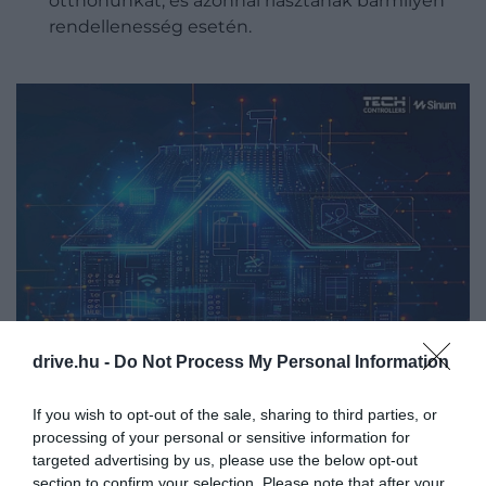
otthonunkat, és azonnal riasztanak bármilyen
rendellenesség esetén.
drive.hu -
Do Not Process My Personal Information
If you wish to opt-out of the sale, sharing to third parties, or
ÉLETRE KELTETT KÉNYELEM:
processing of your personal or sensitive information for
targeted advertising by us, please use the below opt-out
AUTOMATIZÁLÁSI
section to confirm your selection. Please note that after your