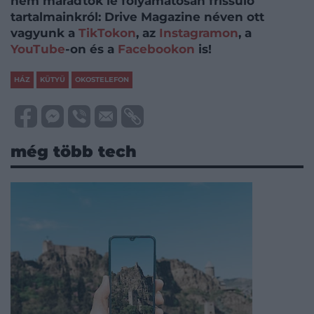
nem maradtok le folyamatosan frissülő
tartalmainkról: Drive Magazine néven ott
vagyunk a
TikTokon
, az
Instagramon
, a
YouTube
-on és a
Facebookon
is!
HÁZ
KÜTYÜ
OKOSTELEFON
még több tech