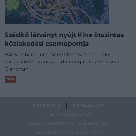
Szédítő látványt nyújt Kína ötszintes
közlekedési csomópontja
Bár Kínában nincs hiány látványos mérnöki
alkotásokból, az ország délnyugati részén fekvő
Qianchun…
TECH
IMPRESSZUM
MÉDIAAJÁNLÓ
COOKIE SZABÁLYZAT
AKADÁLYMENTESSÉGI NYILATKOZAT
ADATKEZELÉSI TÁJÉKOZTATÓ