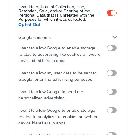
rendszer véletlenszerű időközönként
I want to opt-out of Collection, Use,
felkapcsolhatja a fényeket vagy mozgathatja a
Retention, Sale, and/or Sharing of my
Personal Data that Is Unrelated with the
redőnyöket, azt az illúziót keltve, hogy
Purposes for which it was collected.
tartózkodik valaki az épületben, ezzel elriasztva
Opted Out
a hívatlan vendégeket.
Google consents
MEGTAKARÍTÁS ÉS BIZTONSÁG: AZ
I want to allow Google to enable storage
related to advertising like cookies on web or
ENERGIA-MEGTAKARÍTÁS
device identifiers in apps.
MŰVÉSZETE
I want to allow my user data to be sent to
Google for online advertising purposes.
Az energia-megtakarítás nemcsak
környezetvédelmi szempont, hanem a családi
I want to allow Google to send me
költségvetés egyik legfontosabb tétele is. Egy jól
personalized advertising.
konfigurált okosotthon akár
30%-kal is
csökkentheti
a fűtési és hűtési költségeket. Ennek
I want to allow Google to enable storage
related to analytics like cookies on web or
egyik kulcsa a zónákra osztott szabályozás: nem
device identifiers in apps.
fűtjük feleslegesen az üres szobákat, és a rendszer
figyelembe veszi az olyan külső tényezőket is, mint