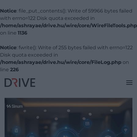
Notice
: file_put_contents(): Write of 59966 bytes failed
with errno=122 Disk quota exceeded in
/home/ashrayae/drive.hu/wire/core/WireFileTools.php
on line
1136
Notice
: fwrite(): Write of 255 bytes failed with errno=122
Disk quota exceeded in
/home/ashrayae/drive.hu/wire/core/FileLog.php
on
line
226