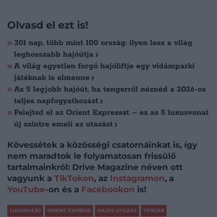
Olvasd el ezt is!
301 nap, több mint 100 ország: ilyen lesz a világ
leghosszabb hajóútja
A világ egyetlen forgó hajóliftje egy vidámparki
játéknak is elmenne
Az 5 legjobb hajóút, ha tengerről néznéd a 2026-os
teljes napfogyatkozást
Felejtsd el az Orient Expresszt – ez az 5 luxusvonat
új szintre emeli az utazást
Kövessétek a közösségi csatornáinkat is, így
nem maradtok le folyamatosan frissülő
tartalmainkról: Drive Magazine néven ott
vagyunk a
TikTokon
, az
Instagramon
, a
YouTube
-on és a
Facebookon
is!
LUXUSHAJÓ
ORIENT EXPRESS
HAJÓS UTAZÁS
TENGER