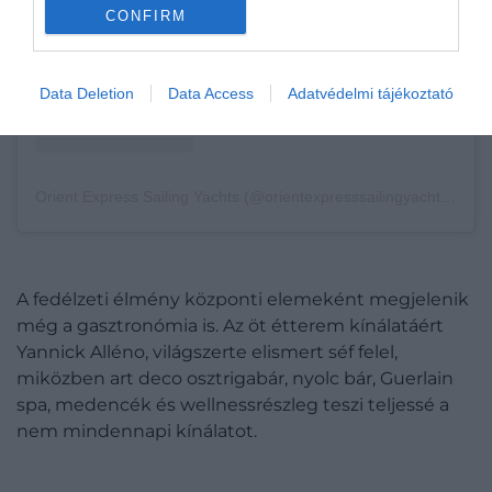
CONFIRM
Data Deletion
Data Access
Adatvédelmi tájékoztató
Orient Express Sailing Yachts (@orientexpresssailingyachts) által megosztott bejegyzés
A fedélzeti élmény központi elemeként megjelenik
még a gasztronómia is. Az öt étterem kínálatáért
Yannick Alléno, világszerte elismert séf felel,
miközben art deco osztrigabár, nyolc bár, Guerlain
spa, medencék és wellnessrészleg teszi teljessé a
nem mindennapi kínálatot.