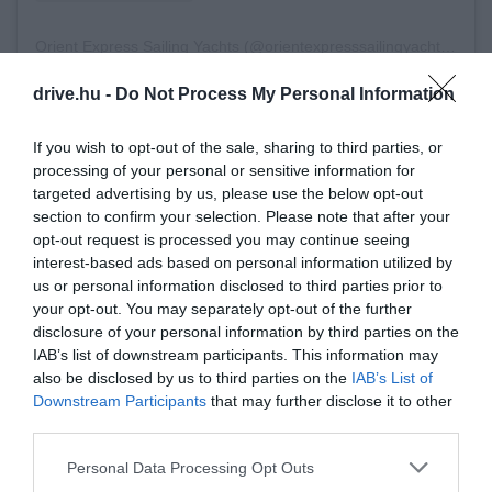
Orient Express Sailing Yachts (@orientexpresssailingyachts) által megosztott bejegyzés
drive.hu -
Do Not Process My Personal Information
If you wish to opt-out of the sale, sharing to third parties, or
processing of your personal or sensitive information for
targeted advertising by us, please use the below opt-out
A végtelen tenger szerelmeseinek!
Ha tényleg
section to confirm your selection. Please note that after your
opt-out request is processed you may continue seeing
elhagynád a civilizációt: 6 expedíciós hajóút
interest-based ads based on personal information utilized by
2026-ra
us or personal information disclosed to third parties prior to
your opt-out. You may separately opt-out of the further
disclosure of your personal information by third parties on the
IAB’s list of downstream participants. This information may
also be disclosed by us to third parties on the
IAB’s List of
Downstream Participants
that may further disclose it to other
A LUXUS ÚJ SZINTJE
third parties.
A projektet fejlesztő Chantiers de l’Atlantique
Please note that this website/app uses one or more Google
Personal Data Processing Opt Outs
services and may gather and store information including but
szerint a hajó egyszerre technológiai demonstráció