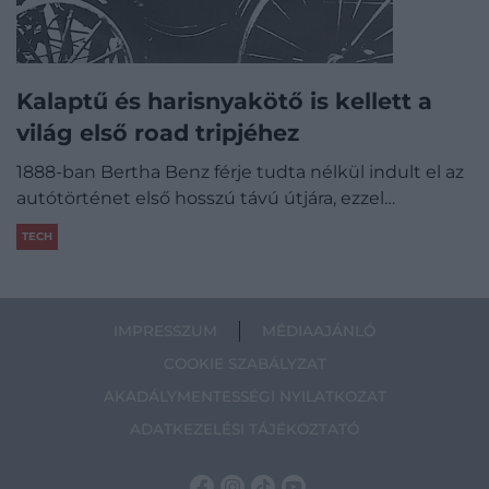
Kalaptű és harisnyakötő is kellett a
világ első road tripjéhez
1888-ban Bertha Benz férje tudta nélkül indult el az
autótörténet első hosszú távú útjára, ezzel…
TECH
IMPRESSZUM
MÉDIAAJÁNLÓ
COOKIE SZABÁLYZAT
AKADÁLYMENTESSÉGI NYILATKOZAT
ADATKEZELÉSI TÁJÉKOZTATÓ