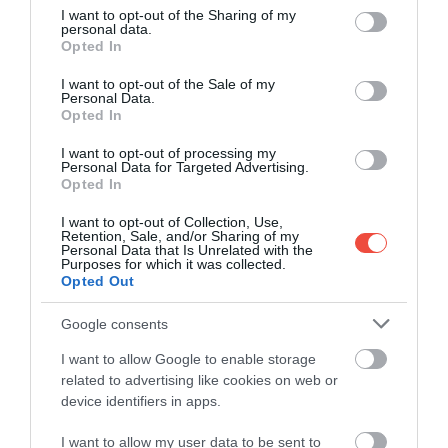
not limited to your visit or usage behaviour. You may click to
I want to opt-out of the Sharing of my
és válasz a tengeri közlekedés dekarbonizációs
personal data.
grant or deny consent to Google and its third-party tags to
kihívásaira. A 15 ezer tonnás óriás így amellett, hogy
Opted In
use your data for below specified purposes in below Google
egy látványos luxusjacht, mérnöki kísérlet is arra,
consent section.
I want to opt-out of the Sale of my
hogyan nézhet ki a jövő prémium hajózása.
Personal Data.
Opted In
Odabent közben továbbra is a klasszikus Orient
I want to opt-out of processing my
Express-hangulat dominál. A belső tereket Maxime
Personal Data for Targeted Advertising.
Opted In
d’Angeac tervezte, aki az art deco világát és a
legendás Orient Express vonatok eleganciáját
I want to opt-out of Collection, Use,
ültette át modern formába,
számol be
a CN
Retention, Sale, and/or Sharing of my
Personal Data that Is Unrelated with the
Traveller.
Purposes for which it was collected.
Opted Out
A hajón összesen 54 lakosztály található,
Google consents
amelyek 45 és 230 négyzetméter közötti
I want to allow Google to enable storage
méretűek. Mindegyik saját panorámás
related to advertising like cookies on web or
kilátással vagy terasszal rendelkezik, a
device identifiers in apps.
vendégekhez pedig személyre szabott
inasszolgáltatás is tartozik.
I want to allow my user data to be sent to