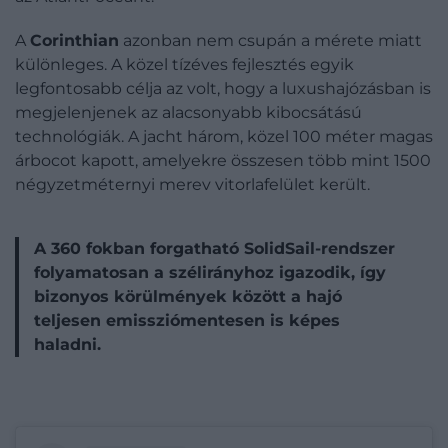
A
Corinthian
azonban nem csupán a mérete miatt
különleges. A közel tízéves fejlesztés egyik
legfontosabb célja az volt, hogy a luxushajózásban is
megjelenjenek az alacsonyabb kibocsátású
technológiák. A jacht három, közel 100 méter magas
árbocot kapott, amelyekre összesen több mint 1500
négyzetméternyi merev vitorlafelület került.
A 360 fokban forgatható SolidSail-rendszer
folyamatosan a szélirányhoz igazodik, így
bizonyos körülmények között a hajó
teljesen emissziómentesen is képes
haladni.