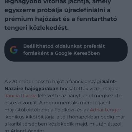
legnagyobb vitorlás jachtja, amely
egyszerre próbálja újradefiniálni a
prémium hajózást és a fenntartható
tengeri közlekedést.
Beállíthatod oldalunkat preferált
forrásként a Google Keresőben
A 220 méter hosszú hajót a franciaországi
Saint-
Nazaire hajógyárában
bocsátották vízre, majd a
francia Riviéra
felé vette az irányt, ahol megkezdte
első szezonját. A monumentális méretű jacht
májustól októberig a Földközi- és az
Adriai-tenger
ikonikus kikötőit járja, a téli hónapokban pedig már
a karibi térségben közlekedik majd, miután átszeli
az Atlanti-óceánt.