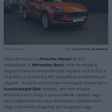
Porsche Macan
Fotó:
Veyron Photo, Shutterstock
Második helyen a
Porsche Macan
áll 22,2
százalékkal. A
Mercedes-Benz
több modellje is
nagyon hasonló eredménnyel végzett: a GLB 21,2, a
CLA 20,4, a GLA pedig 16,7 százalékos eredménnyel
végzett. A top10-es listának mindegyik szereplője a
luxuskategóriába
tartozik, ami arre enged
következtetni, hogy a luxusmárkák vásárlói vagy
nem tájékozódnak elég részletesen vásárlás előtt,
vagy túlterhelik magukat pénzügyileg, vagy