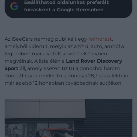
Beállíthatod oldalunkat preferált
forrásként a Google Keresőben
Az iSeeCars nemrég publikált egy
felmérést
,
amelyből kiderült, melyik az a tíz új autó, amitől a
legtöbben már a vételt követő első évben
megválnak. A lista élén a
Land Rover Discovery
Sport
áll, amely esetén tíz tulajdonosból három
döntött így: a modell tulajdonosai 28,3 százalékban
már az első 12 hónapban továbbadnak autóikon.