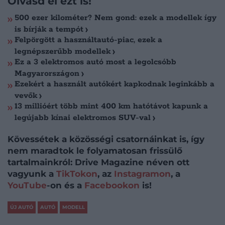
Olvasd el ezt is!
500 ezer kilométer? Nem gond: ezek a modellek így
is bírják a tempót
Felpörgött a használtautó-piac, ezek a
legnépszerűbb modellek
Ez a 3 elektromos autó most a legolcsóbb
Magyarországon
Ezekért a használt autókért kapkodnak leginkább a
vevők
13 millióért több mint 400 km hatótávot kapunk a
legújabb kínai elektromos SUV-val
Kövessétek a közösségi csatornáinkat is, így
nem maradtok le folyamatosan frissülő
tartalmainkról: Drive Magazine néven ott
vagyunk a
TikTokon
, az
Instagramon
, a
YouTube
-on és a
Facebookon
is!
ÚJ AUTÓ
AUTÓ
MODELL