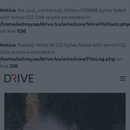
Notice
: file_put_contents(): Write of 65688 bytes failed
with errno=122 Disk quota exceeded in
/home/ashrayae/drive.hu/wire/core/WireFileTools.php
on line
1136
Notice
: fwrite(): Write of 233 bytes failed with errno=122
Disk quota exceeded in
/home/ashrayae/drive.hu/wire/core/FileLog.php
on
line
226