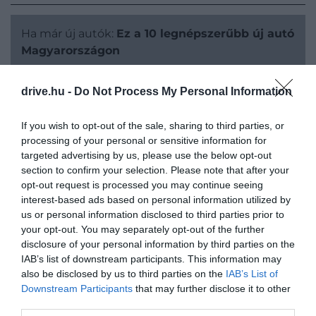
Ha már új autók:
Ez a 10 legnépszerűbb új autó
Magyarországon
drive.hu -
Do Not Process My Personal Information
A NEM LUXUSAUTÓKRA VONATKOZÓ
If you wish to opt-out of the sale, sharing to third parties, or
RANGLISTA ÍGY ALAKULT:
processing of your personal or sensitive information for
targeted advertising by us, please use the below opt-out
section to confirm your selection. Please note that after your
opt-out request is processed you may continue seeing
interest-based ads based on personal information utilized by
us or personal information disclosed to third parties prior to
your opt-out. You may separately opt-out of the further
disclosure of your personal information by third parties on the
IAB’s list of downstream participants. This information may
also be disclosed by us to third parties on the
IAB’s List of
Downstream Participants
that may further disclose it to other
third parties.