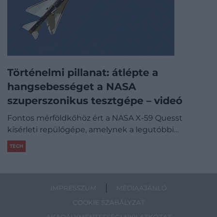
Történelmi pillanat: átlépte a
hangsebességet a NASA
szuperszonikus tesztgépe – videó
Fontos mérföldkőhöz ért a NASA X-59 Quesst
kísérleti repülőgépe, amelynek a legutóbbi…
TECH
IMPRESSZUM
MÉDIAAJÁNLÓ
COOKIE SZABÁLYZAT