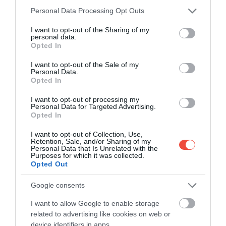
Please note that this website/app uses one or more Google
Personal Data Processing Opt Outs
services and may gather and store information including but
not limited to your visit or usage behaviour. You may click to
I want to opt-out of the Sharing of my
personal data.
grant or deny consent to Google and its third-party tags to
Opted In
use your data for below specified purposes in below Google
Mitsubishi Mirage G4
Fotó:
WE_Si, Shutterstock
consent section.
I want to opt-out of the Sale of my
Personal Data.
Érdekesség, hogy a portál azt is megnézte, hogy a
Opted In
nem luxusmodelleket nézve hogyan alakult a lista.
I want to opt-out of processing my
Ilyen tekintetben a MINI Clubman végzett az élen
Personal Data for Targeted Advertising.
Opted In
11,4 százalékos mutatóval, amelyet a Mitsubishi
Mirage G4 követ 8,6 százalékkal, és harmadik helyen
I want to opt-out of Collection, Use,
a Mazda CX-70 áll 7,2 százalékkal.
Retention, Sale, and/or Sharing of my
Personal Data that Is Unrelated with the
Purposes for which it was collected.
MINI Clubman (11,4%)
Opted Out
Mitsubishi Mirage G4 (8,6%)
Google consents
Mazda CX-70 (7,2%)
MINI Countryman (6,7%)
I want to allow Google to enable storage
Hyundai SONATA (6,4%)
related to advertising like cookies on web or
Mazda CX-90 (6,4%)
device identifiers in apps.