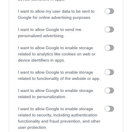
Hyundai Santa Cruz (6,4%)
I want to allow my user data to be sent to
Toyota GR Corolla (6,3%)
Google for online advertising purposes.
Jeep Cherokee (6,3%)
MINI Hardtop 4 Door (6,3%)
I want to allow Google to send me
personalized advertising.
I want to allow Google to enable storage
related to analytics like cookies on web or
device identifiers in apps.
Ez is érdekelhet!
Kiderült, hol a legolcsóbb
I want to allow Google to enable storage
autót venni Európában
related to functionality of the website or app.
I want to allow Google to enable storage
related to personalization.
MÁRKÁK TEKINTETÉBEN ÍGY NÉZ KI
I want to allow Google to enable storage
IS LISTA:
related to security, including authentication
functionality and fraud prevention, and other
Szintén fény derült arra, hogy márkák tekintetében
user protection.