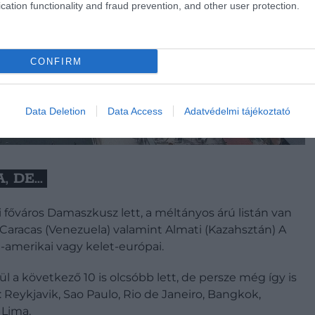
cation functionality and fraud prevention, and other user protection.
CONFIRM
Data Deletion
Data Access
Adatvédelmi tájékoztató
DE...
i főváros Damaszkusz lett, a méltányos árú listán van
 Caracas (Venezuela) valamint Almati (Kazahsztán) A
l-amerikai vagy kelet-európai.
 a következő 10 is olcsóbb lett, de persze még így is
 Reykjavik, Sao Paulo, Rio de Janeiro, Bangkok,
 Lima.