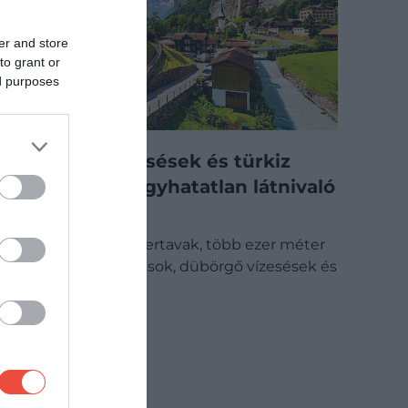
er and store
to grant or
ed purposes
Hegyek, vízesések és türkiz
tavak: 5 kihagyhatatlan látnivaló
Svájcban
Türkizkék gleccsertavak, több ezer méter
magas hegycsúcsok, dübörgő vízesések és
mesebeli alpesi…
ÚTI CÉL