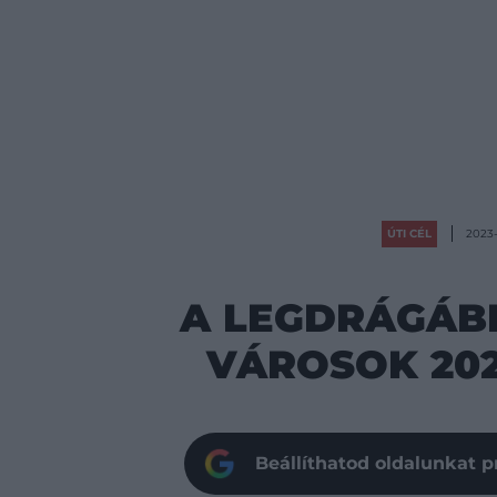
ÚTI CÉL
2023-
A LEGDRÁGÁB
VÁROSOK 20
Beállíthatod oldalunkat p