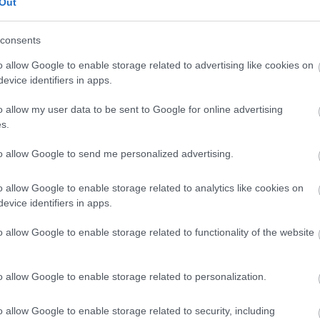
Out
luxustermékek között ezek azok, amelyeket a
maguknak a fogyasztók.
consents
ong, Párizs és Zürich, de a 10 legdrágább között van
o allow Google to enable storage related to advertising like cookies on
enf, New York, Koppenhága és Los Angeles is.
evice identifiers in apps.
eherán, Perth, Kanton (Guangzhou), Belgrád, Abidjan,
o allow my user data to be sent to Google for online advertising
 ezzel jó kalkulálni, ha jövőre esetleg új helyeket
s.
edvenc városunkba.
to allow Google to send me personalized advertising.
o allow Google to enable storage related to analytics like cookies on
evice identifiers in apps.
o allow Google to enable storage related to functionality of the website
o allow Google to enable storage related to personalization.
o allow Google to enable storage related to security, including