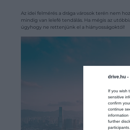
Az idei felmérés a drága városok terén nem hoz
mindig van lelefé tendálás. Ha mégis az utóbbi
úgyhogy ne rettenjünk el a hiányosságoktól!
drive.hu -
If you wish 
sensitive in
confirm you
continue se
information 
further disc
participants