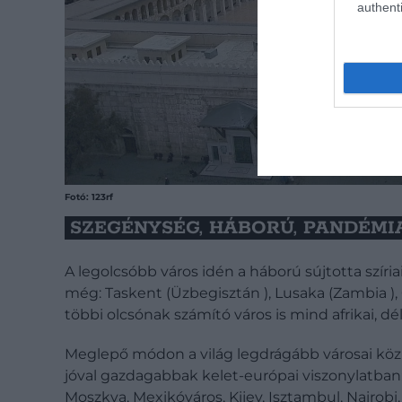
authenti
Fotó: 123rf
SZEGÉNYSÉG, HÁBORÚ, PANDÉMIA, 
A legolcsóbb város idén a háború sújtotta szíria
még: Taskent (Üzbegisztán ), Lusaka (Zambia ),
többi olcsónak számító város is mind afrikai, dé
Meglepő módon a világ legdrágább városai közül
jóval gazdagabbak kelet-európai viszonylatban:
Moszkva, Mexikóváros, Kijev, Isztambul, Nairobi,