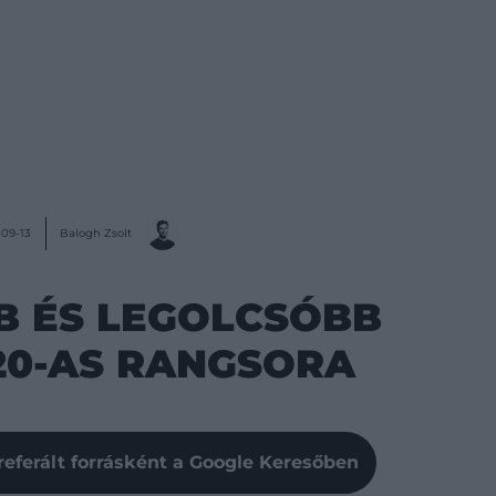
Balogh Zsolt
09-13
B ÉS LEGOLCSÓBB
20-AS RANGSORA
referált forrásként a Google Keresőben