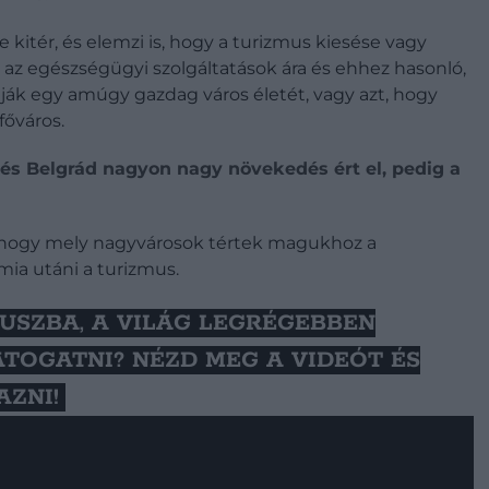
itér, és elemzi is, hogy a turizmus kiesése vagy
, az egészségügyi szolgáltatások ára és ehhez hasonló,
ják egy amúgy gazdag város életét, vagy azt, hogy
őváros.
 és Belgrád nagyon nagy növekedés ért el, pedig a
a, hogy mely nagyvárosok tértek magukhoz a
ia utáni a turizmus.
USZBA, A VILÁG LEGRÉGEBBEN
TOGATNI? NÉZD MEG A VIDEÓT ÉS
ZNI!