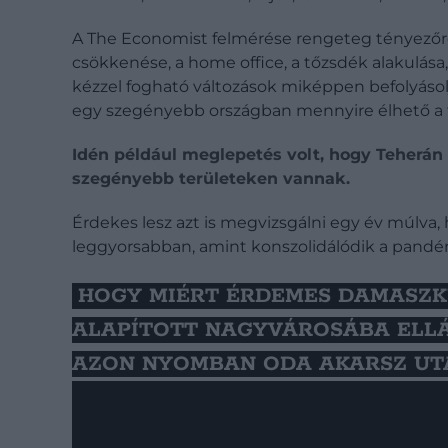
A The Economist felmérése rengeteg tényezőre k
csökkenése, a home office, a tőzsdék alakulása
kézzel fogható változások miképpen befolyásol
egy szegényebb országban mennyire élhető a f
Idén például meglepetés volt, hogy Teherán
szegényebb területeken vannak.
Érdekes lesz azt is megvizsgálni egy év múlv
leggyorsabban, amint konszolidálódik a pandém
HOGY MIÉRT ÉRDEMES DAMASZK
ALAPÍTOTT NAGYVÁROSÁBA ELLÁ
AZON NYOMBAN ODA AKARSZ UTA