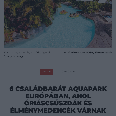
Siam Park, Tenerife, Kanári-szigetek,
Fotó:
Alexandre.ROSA, Shutterstock
Spanyolország
ÚTI CÉL
2026-07-04
6 CSALÁDBARÁT AQUAPARK
EURÓPÁBAN, AHOL
ÓRIÁSCSÚSZDÁK ÉS
ÉLMÉNYMEDENCÉK VÁRNAK