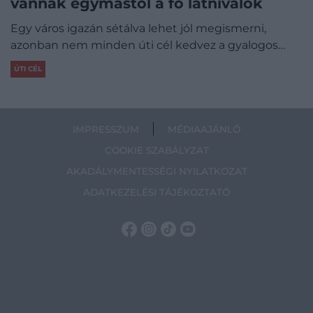
vannak egymástól a fő látnivalók
Egy város igazán sétálva lehet jól megismerni,
azonban nem minden úti cél kedvez a gyalogos…
ÚTI CÉL
IMPRESSZUM
MÉDIAAJÁNLÓ
COOKIE SZABÁLYZAT
AKADÁLYMENTESSÉGI NYILATKOZAT
ADATKEZELÉSI TÁJÉKOZTATÓ