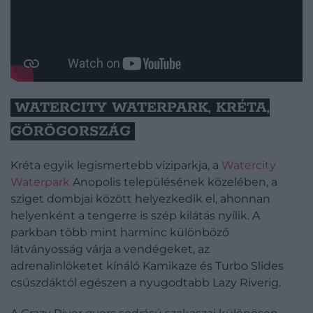
WATERCITY WATERPARK, KRÉTA,
GÖRÖGORSZÁG
Kréta egyik legismertebb víziparkja, a
Watercity
Waterpark
Anopolis településének közelében, a
sziget dombjai között helyezkedik el, ahonnan
helyenként a tengerre is szép kilátás nyílik. A
parkban több mint harminc különböző
látványosság várja a vendégeket, az
adrenalinlöketet kínáló Kamikaze és Turbo Slides
csúszdáktól egészen a nyugodtabb Lazy Riverig.