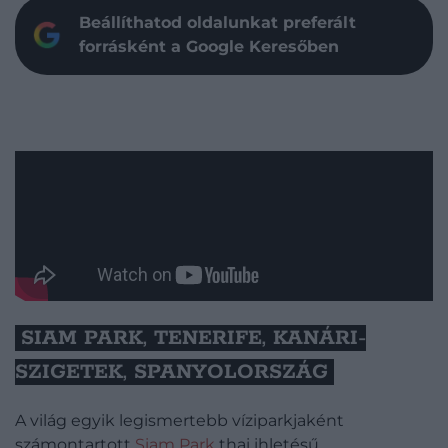
Beállíthatod oldalunkat preferált
forrásként a Google Keresőben
SIAM PARK, TENERIFE, KANÁRI-
SZIGETEK, SPANYOLORSZÁG
A világ egyik legismertebb víziparkjaként
számontartott
Siam Park
thai ihletésű