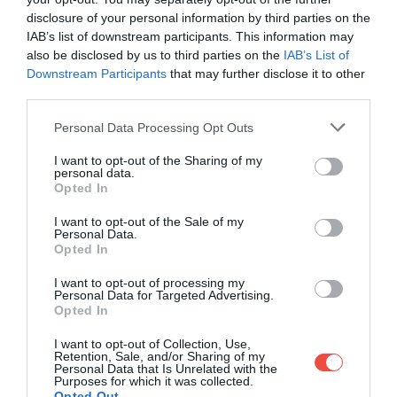
A horvát tengerpart közelében fekvő
disclosure of your personal information by third parties on the
IAB’s list of downstream participants. This information may
Istralandia
egyszerre kínál látványos környezetet és
also be disclosed by us to third parties on the
IAB’s List of
izgalmas csobbanási lehetőségeket. Itt található
Downstream Participants
that may further disclose it to other
Horvátország legmagasabb, 27 méteres
third parties.
vízicsúszdája, valamint a Földközi-tenger
térségének egyik legnagyobb, 2500
Please note that this website/app uses one or more Google
Personal Data Processing Opt Outs
services and may gather and store information including but
négyzetméteres hullámmedencéje is.
not limited to your visit or usage behaviour. You may click to
I want to opt-out of the Sharing of my
personal data.
grant or deny consent to Google and its third-party tags to
Az extrém csúszdák mellett gyermekmedencék,
Opted In
use your data for below specified purposes in below Google
vízi játszóterek és tágas napozóterületek is helyet
consent section.
I want to opt-out of the Sale of my
kaptak, így a család minden tagja megtalálhatja a
Personal Data.
számára ideális kikapcsolódási formát.
Opted In
I want to opt-out of processing my
Az egésznapos belépőjegyek 38 eurótól, azaz
Personal Data for Targeted Advertising.
nagyjából 13 500 forinttól elérhetők.
Opted In
I want to opt-out of Collection, Use,
Retention, Sale, and/or Sharing of my
Personal Data that Is Unrelated with the
Purposes for which it was collected.
Opted Out