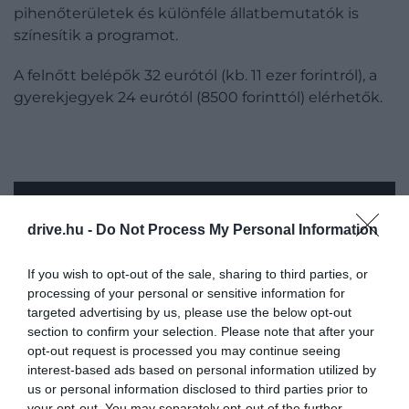
pihenőterületek és különféle állatbemutatók is
színesítik a programot.
A felnőtt belépők 32 eurótól (kb. 11 ezer forintról), a
gyerekjegyek 24 eurótól (8500 forinttól) elérhetők.
drive.hu -
Do Not Process My Personal Information
If you wish to opt-out of the sale, sharing to third parties, or
processing of your personal or sensitive information for
targeted advertising by us, please use the below opt-out
section to confirm your selection. Please note that after your
AQUAPARK ISTRALANDIA, ISZTRIA,
opt-out request is processed you may continue seeing
interest-based ads based on personal information utilized by
HORVÁTORSZÁG
us or personal information disclosed to third parties prior to
your opt-out. You may separately opt-out of the further