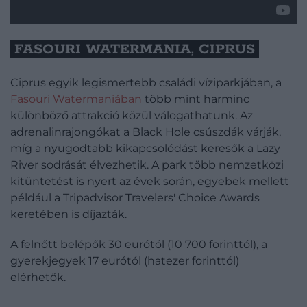
FASOURI WATERMANIA, CIPRUS
Ciprus egyik legismertebb családi víziparkjában, a
Fasouri Watermaniában
több mint harminc
különböző attrakció közül válogathatunk. Az
adrenalinrajongókat a Black Hole csúszdák várják,
míg a nyugodtabb kikapcsolódást keresők a Lazy
River sodrását élvezhetik. A park több nemzetközi
kitüntetést is nyert az évek során, egyebek mellett
például a Tripadvisor Travelers' Choice Awards
keretében is díjazták.
A felnőtt belépők 30 eurótól (10 700 forinttól), a
gyerekjegyek 17 eurótól (hatezer forinttól)
elérhetők.