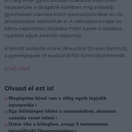
A Crazy River gyors sodrású szakaszai különösen
népszerűek a látogatók körében, míg a kisebb
gyermekek számára külön pancsolózónákat és vízi
játszótereket alakítottak ki. A változatos kínálat és
Kérta napsütéses időjárása miatt a park a családos
nyaralók egyik kedvelt célpontja.
A felnőtt belépők online 28 eurótól (10 ezer forinttól),
a gyerekjegyek 19 eurótól (6700 forinttól) elérhetők.
(
Daily Mail
)
Olvasd el ezt is!
Meglepően közel van a világ egyik legjobb
aquaparkja
Egy különleges kilátó a szomszédban, ahonnan
csúszda vezet lefelé
Dolce vita a hidegben, avagy 5 természetes
termálfürdő Olaszországban