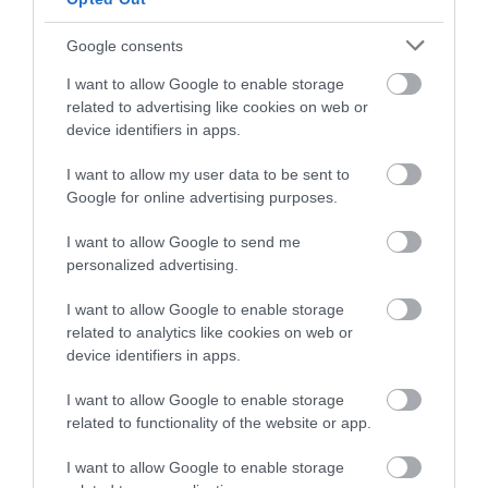
Google consents
I want to allow Google to enable storage
related to advertising like cookies on web or
device identifiers in apps.
I want to allow my user data to be sent to
CARIBE BAY, VELENCE,
Google for online advertising purposes.
OLASZORSZÁG
I want to allow Google to send me
personalized advertising.
A Velence közelében működő
Caribe Bay
a karibi
I want to allow Google to enable storage
strandok hangulatát hozza el az olasz tengerpartra.
related to analytics like cookies on web or
Több mint kétezer pálmafa, fehér homokos
device identifiers in apps.
strandok és lagúnák teremtik meg a trópusi
környezetet. A park legismertebb látványossága a
I want to allow Google to enable storage
42 méter magas Captain Spacemaker, amely
related to functionality of the website or app.
Európa legmagasabb vízicsúszdái közé tartozik.
Emellett a látogatók akár egy 60 méteres bungee
I want to allow Google to enable storage