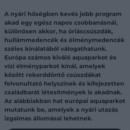
A nyári hőségben kevés jobb program
akad egy egész napos csobbanásnál,
különösen akkor, ha óriáscsúszdák,
hullámmedencék és élménymedencék
széles kínálatából válogathatunk.
Európa számos kiváló aquaparkot és
vízi élményparkot kínál, amelyek
között rekorddöntő csúszdákat
felvonultató helyszínek és kifejezetten
családbarát létesítmények is akadnak.
Az alábbiakban hat európai aquaparkot
mutatunk be, amelyek a nyári utazás
izgalmas állomásai lehetnek.