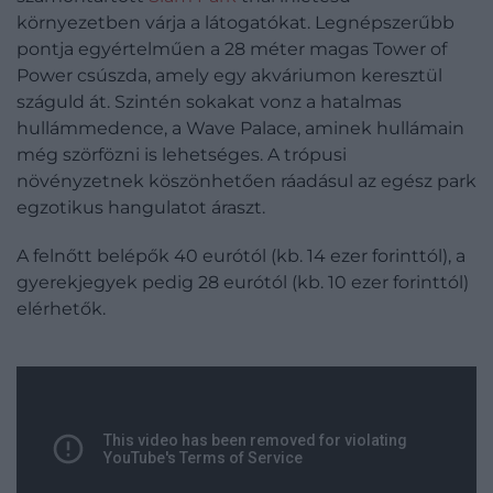
környezetben várja a látogatókat. Legnépszerűbb
pontja egyértelműen a 28 méter magas Tower of
Power csúszda, amely egy akváriumon keresztül
száguld át. Szintén sokakat vonz a hatalmas
hullámmedence, a Wave Palace, aminek hullámain
még szörfözni is lehetséges. A trópusi
növényzetnek köszönhetően ráadásul az egész park
egzotikus hangulatot áraszt.
A felnőtt belépők 40 eurótól (kb. 14 ezer forinttól), a
gyerekjegyek pedig 28 eurótól (kb. 10 ezer forinttól)
elérhetők.