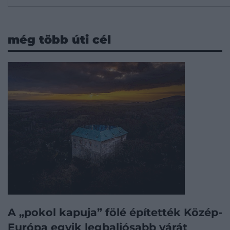
még több úti cél
A „pokol kapuja” fölé építették Közép-
Európa egyik legbaljósabb várát