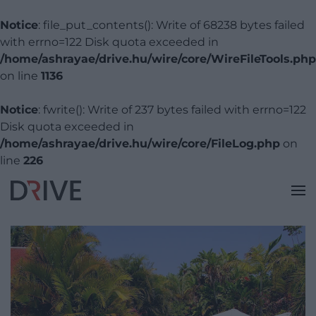
Notice
: file_put_contents(): Write of 68238 bytes failed
with errno=122 Disk quota exceeded in
/home/ashrayae/drive.hu/wire/core/WireFileTools.php
on line
1136
Notice
: fwrite(): Write of 237 bytes failed with errno=122
Disk quota exceeded in
/home/ashrayae/drive.hu/wire/core/FileLog.php
on
line
226