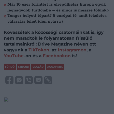
Már 10 ezer forintért is elrepülhetsz Európa egyik
legnagyobb fürdőjébe – és nincs is messze tőlünk
Tenger helyett tópart? 5 európai tó, amit tökéletes
választás lehet idén nyárra
Kövessétek a közösségi csatornáinkat is, így
nem maradtok le folyamatosan frissülő
tartalmainkról: Drive Magazine néven ott
vagyunk a
TikTokon
, az
Instagramon
, a
YouTube
-on és a
Facebookon
is!
FÜRDŐ
STRAND
CSALÁD
AQUAPARK