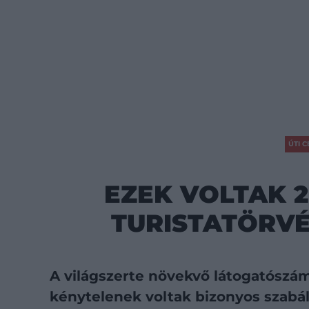
ÚTI C
EZEK VOLTAK 
TURISTATÖRV
A világszerte növekvő látogatószá
kénytelenek voltak bizonyos szabál