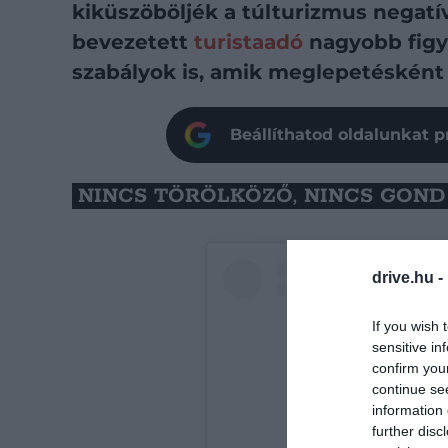
kiküszöböljék a túlturizmus negatí
bevezetett
turistaadó
nagyobb figy
szabályok is, amik meglepetésként 
Beállíthatod oldalunkat p
NINCS TÖRÖLKÖZŐ, NINCS GOND
drive.hu -
If you wish 
sensitive in
confirm you
continue se
information 
further disc