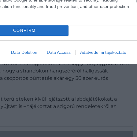
cation functionality and fraud prevention, and other user protection.
lakhatással csábítja a távmunkásokat
CONFIRM
TUGÁLIA
Data Deletion
Data Access
Adatvédelmi tájékoztató
soknak a hangos zenét hallgató turistákból, a kitartó
. A Nemzeti Tengerészeti Hatóság (AMN) ugyanis 2023-
k, hogy a strandokon hangszóróról hallgassák
a csoportos büntetés akár egy 36 ezer eurós
 területeken kívül lejátszott a labdajátékokat, a
yújtást is – tájékoztat a szigorú rendeletekről az