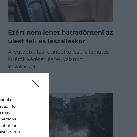
Ezért nem lehet hátradönteni az
ülést fel- és leszálláskor
A legtöbb utas rutinból teljesíti a légiutas-
kísérők kérését, és fel- valamint
leszálláskor…
ÚTI CÉL
sonal or
ection to
ou may
 personal
out of the
 downstream