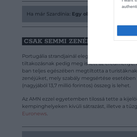
authenti
Ha már Szardínia:
Egy olasz falu ingyenes 
CSAK SEMMI ZENÉLGETÉS – POR
Portugália strandjainál elegük lett a helyi lako
tiltakozásnak pedig meg is lett az eredménye
ban teljes egészében megtiltotta a turistákna
zenéjüket, mely szabály megsértése esetében 
(nagyjából 13,7 millió forintos) összeg is lehet.
Az AMN ezzel egyetemben tilossá tette a kijelölt
kempinghelyeken kívüli sátrazást, illetve a tűzg
Euronews
.