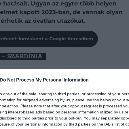
v hatásait. Ugyan az egyre több helyen
elmet kapott 2023-ban, de vannak olyan
érhetik az óvatlan utazókat.
referált forrásként a Google Keresőben
 – SZARDÍNIA
Do Not Process My Personal Information
to opt-out of the sale, sharing to third parties, or processing of your per
formation for targeted advertising by us, please use the below opt-out s
r selection. Please note that after your opt-out request is processed y
eing interest-based ads based on personal information utilized by us or
disclosed to third parties prior to your opt-out. You may separately opt-
losure of your personal information by third parties on the IAB’s list of