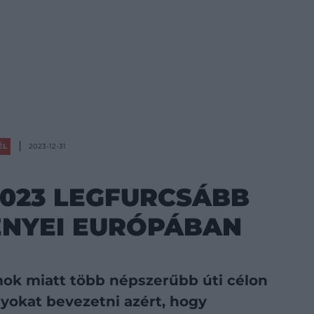
ÉL
2023-12-31
2023 LEGFURCSÁBB
ÉNYEI EURÓPÁBAN
mok miatt több népszerűbb úti célon
yokat bevezetni azért, hogy