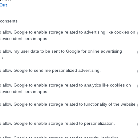
 meseszép homokos strandjaitól a turisták sem
Out
b látogató több problémát is hozott. Ezt sok helyen
etésével igyekeztek megoldani, ám a La Pelosa
consents
rvénybe.
o allow Google to enable storage related to advertising like cookies on
zőkön sütkérezzenek, ugyanis azok – főleg a vizes
evice identifiers in apps.
a tengerpartot, ami hosszú távon tönkreteszi a
o allow my user data to be sent to Google for online advertising
s.
to allow Google to send me personalized advertising.
ot muszáj a törölközőjük és a homok
nak rá a homokszemcsék.
o allow Google to enable storage related to analytics like cookies on
evice identifiers in apps.
tazni, különösen ügyeljünk arra, hogy ne vigyünk
vel ebben az esetben egy 3500 eurós (körülbelül 1,4
o allow Google to enable storage related to functionality of the website
k ez amúgy is rizikós feladat lenne, hiszen a
zeretnénk egy 500 eurós (közel 200 ezer forintos)
o allow Google to enable storage related to personalization.
o allow Google to enable storage related to security, including