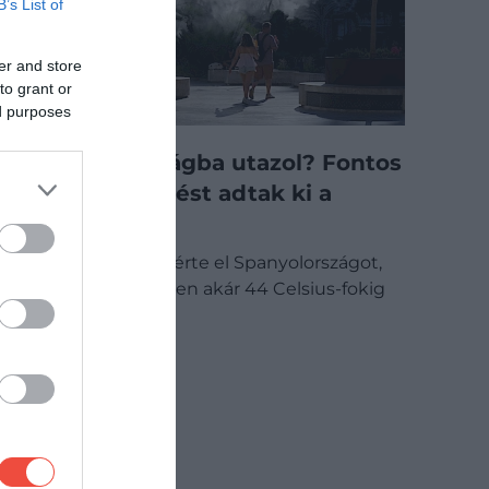
B’s List of
er and store
to grant or
ed purposes
Spanyolországba utazol? Fontos
figyelmeztetést adtak ki a
nyaralóknak
Újabb hőhullám érte el Spanyolországot,
egyes térségekben akár 44 Celsius-fokig
emelkedhet a…
ÚTI CÉL