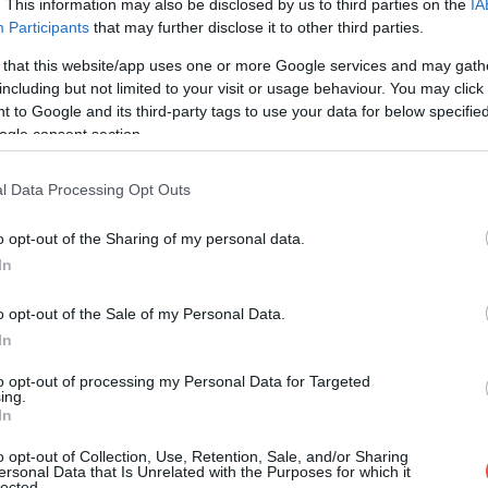
. This information may also be disclosed by us to third parties on the
IA
Participants
that may further disclose it to other third parties.
 that this website/app uses one or more Google services and may gath
including but not limited to your visit or usage behaviour. You may click 
 to Google and its third-party tags to use your data for below specifi
ogle consent section.
 post on Instagram
l Data Processing Opt Outs
o opt-out of the Sharing of my personal data.
In
o opt-out of the Sale of my Personal Data.
In
to opt-out of processing my Personal Data for Targeted
ing.
In
ropics Daily (@tropicsdaily)
o opt-out of Collection, Use, Retention, Sale, and/or Sharing
ersonal Data that Is Unrelated with the Purposes for which it
lected.