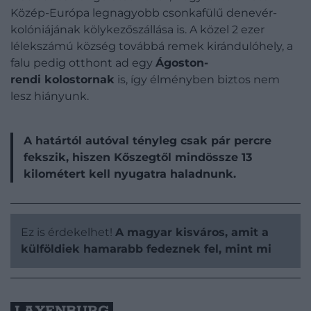
Közép-Európa legnagyobb csonkafülű denevér-
kolóniájának kölykezőszállása is. A közel 2 ezer
lélekszámú község továbbá remek kirándulóhely, a
falu pedig otthont ad egy
Ágoston-
rendi kolostornak
is, így élményben biztos nem
lesz hiányunk.
A határtól autóval tényleg csak pár percre
fekszik, hiszen Kőszegtől mindössze 13
kilométert kell nyugatra haladnunk.
Ez is érdekelhet!
A magyar kisváros, amit a
külföldiek hamarabb fedeznek fel, mint mi
LAXENBURG