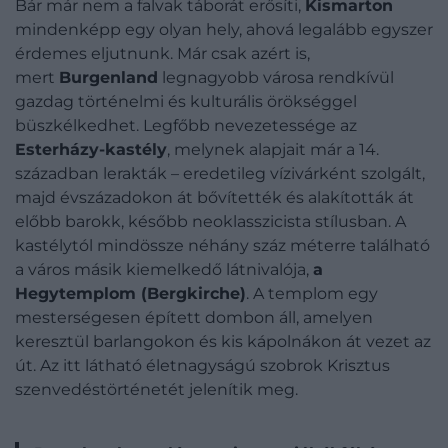
Bár már nem a falvak táborát erősíti,
Kismarton
mindenképp egy olyan hely, ahová legalább egyszer
érdemes eljutnunk. Már csak azért is,
mert
Burgenland
legnagyobb városa rendkívül
gazdag történelmi és kulturális örökséggel
büszkélkedhet. Legfőbb nevezetessége az
Esterházy-kastély
, melynek alapjait már a 14.
században lerakták – eredetileg vízivárként szolgált,
majd évszázadokon át bővítették és alakították át
előbb barokk, később neoklasszicista stílusban. A
kastélytól mindössze néhány száz méterre található
a város másik kiemelkedő látnivalója,
a
Hegytemplom (Bergkirche)
. A templom egy
mesterségesen épített dombon áll, amelyen
keresztül barlangokon és kis kápolnákon át vezet az
út. Az itt látható életnagyságú szobrok Krisztus
szenvedéstörténetét jelenítik meg.