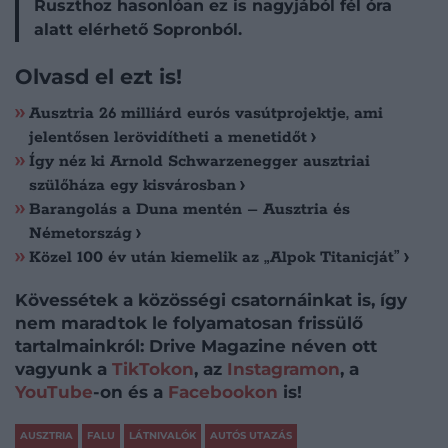
Ruszthoz hasonlóan ez is nagyjából fél óra
alatt elérhető Sopronból.
Olvasd el ezt is!
Ausztria 26 milliárd eurós vasútprojektje, ami
jelentősen lerövidítheti a menetidőt
Így néz ki Arnold Schwarzenegger ausztriai
szülőháza egy kisvárosban
Barangolás a Duna mentén – Ausztria és
Németország
Közel 100 év után kiemelik az „Alpok Titanicját”
Kövessétek a közösségi csatornáinkat is, így
nem maradtok le folyamatosan frissülő
tartalmainkról: Drive Magazine néven ott
vagyunk a
TikTokon
, az
Instagramon
, a
YouTube
-on és a
Facebookon
is!
AUSZTRIA
FALU
LÁTNIVALÓK
AUTÓS UTAZÁS