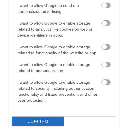
I want to allow Google to send me
personalized advertising.
További bakancslistás helyek!
Az 5 legszebb tó
Ausztriában, ahol kristálytiszta vízben és
I want to allow Google to enable storage
lélegzetelálló környezetben fürödhetsz
related to analytics like cookies on web or
device identifiers in apps.
I want to allow Google to enable storage
GÜSSING (NÉMETÚJVÁR)
related to functionality of the website or app.
I want to allow Google to enable storage
related to personalization.
I want to allow Google to enable storage
related to security, including authentication
functionality and fraud prevention, and other
user protection.
CONFIRM