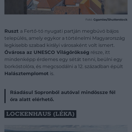
Fotó:
Ggamies/Shutterstock
Ruszt
a Fertő-tó nyugati partján megbúvó bájos
település, amely egykor a történelmi Magyarország
legkisebb szabad királyi városaként volt ismert.
Óvárosa az UNESCO Világörökség
része, itt
mindenképp érdemes egy sétát tenni, beülni egy
borkóstolóra, és megcsodálni a 12. században épült
Halásztemplomot
is.
Ráadásul Sopronból autóval mindössze fél
óra alatt elérhető.
LOCKENHAUS (LÉKA)