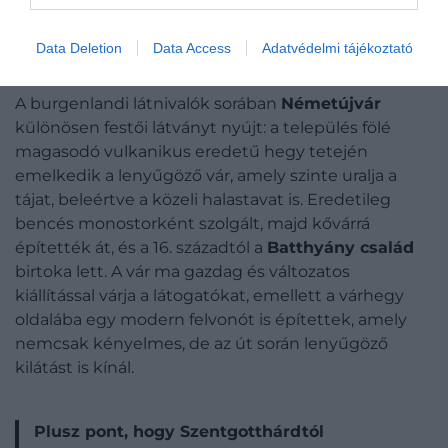
Data Deletion
Data Access
Adatvédelmi tájékoztató
Fotó:
Carinthian/Shutterstock
A burgenlandi látnivalók sorában
Németújvár
különösen festői látványt nyújt: a település fölé
magasodó vulkanikus eredetű hegy tetején
emelkedik a lenyűgöző vár, amely szinte uralja a
tájat, beleértve a közeli halastavat is. Eredetileg
bencés monostorként szolgált, majd kővárrá
építették át, és a 16. századtól a
Batthyány család
birtoka lett. A vár ma gazdag és változatos
kiállítással várja a látogatókat, emellett a várhegy
oldalába egy modern felvonót is építettek, amely
nemcsak kényelmes, de az út során lenyűgöző
kilátást is kínál.
Plusz pont, hogy Szentgotthárdtól