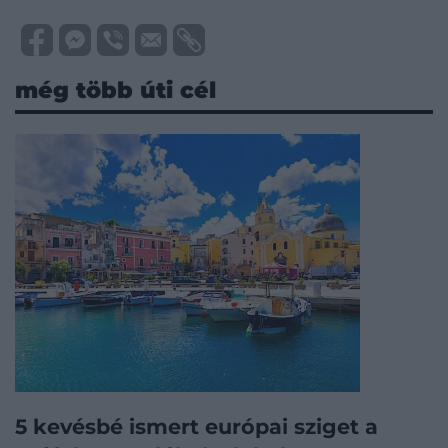
még több úti cél
5 kevésbé ismert európai sziget a