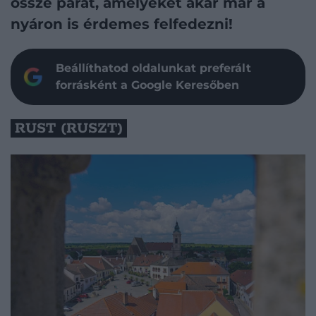
össze párat, amelyeket akár már a
nyáron is érdemes felfedezni!
Beállíthatod oldalunkat preferált
forrásként a Google Keresőben
RUST (RUSZT)