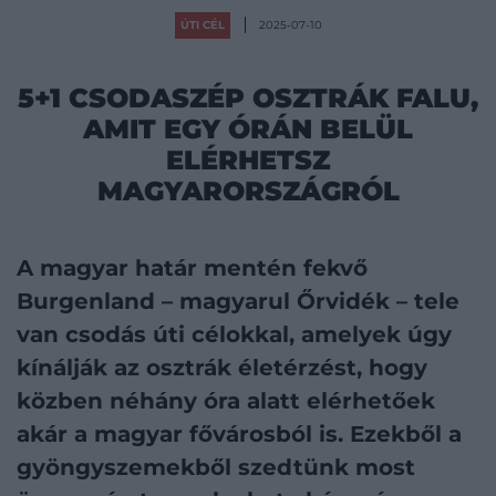
ÚTI CÉL
2025-07-10
5+1 CSODASZÉP OSZTRÁK FALU,
AMIT EGY ÓRÁN BELÜL
ELÉRHETSZ
MAGYARORSZÁGRÓL
A magyar határ mentén fekvő
Burgenland – magyarul Őrvidék – tele
van csodás úti célokkal, amelyek úgy
kínálják az osztrák életérzést, hogy
közben néhány óra alatt elérhetőek
akár a magyar fővárosból is. Ezekből a
gyöngyszemekből szedtünk most