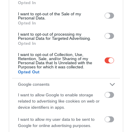
Opted In
use your data for below specified purposes in below Google
consent section.
I want to opt-out of the Sale of my
Personal Data.
Opted In
I want to opt-out of processing my
Personal Data for Targeted Advertising.
Fotó:
C.Stadler/Bwag
Opted In
Ausztria legjobb gyógyvizének is nevezik a
Bad
I want to opt-out of Collection, Use,
Tatzmannsdorf
ban találhatót. Az egészségre
Retention, Sale, and/or Sharing of my
Personal Data that Is Unrelated with the
jótékony forrást már az ókorban is ismertek,
Purposes for which it was collected.
Opted Out
népszerűsége pedig azóta is töretlen. A különleges
ásványi összetételű víz elsősorban az izomzat, a
Google consents
csontozat, az ízületi fájdalmak és a gerincproblémák
kezelésében segít.
I want to allow Google to enable storage
related to advertising like cookies on web or
device identifiers in apps.
Tarcsafürdő Kőszegtől és Szombathelytől is
körülbelül 45 percnyi autóútra található.
I want to allow my user data to be sent to
Google for online advertising purposes.