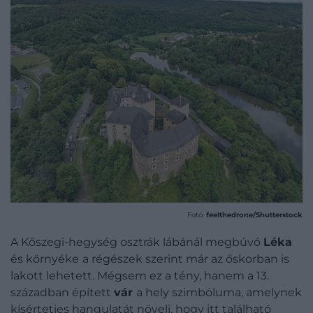
Fotó:
feelthedrone/Shutterstock
A Kőszegi-hegység osztrák lábánál megbúvó
Léka
és környéke
a régészek szerint már az őskorban is
lakott lehetett. Mégsem ez a tény, hanem a 13.
században épített
vár
a hely szimbóluma, amelynek
kísérteties hangulatát növeli, hogy itt található