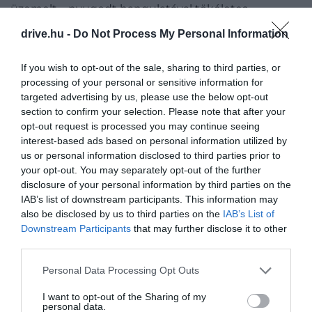
üzemelt – nyugodt hangulatával tökéletes
ellensúlyt képez Béccsel szemben, de ami miatt
drive.hu -
Do Not Process My Personal Information
kötelező ide ellátogatni az a mesebeli lovagvár,
amely minden látogatóját garantáltan visszarepíti
If you wish to opt-out of the sale, sharing to third parties, or
egyből a középkorba.
processing of your personal or sensitive information for
targeted advertising by us, please use the below opt-out
section to confirm your selection. Please note that after your
A hegyeshalmi határátkelőtől mindössze
opt-out request is processed you may continue seeing
80 kilométerre fekszik a látványos
interest-based ads based on personal information utilized by
kisváros.
us or personal information disclosed to third parties prior to
your opt-out. You may separately opt-out of the further
disclosure of your personal information by third parties on the
BAD TATZMANNSDORF
IAB’s list of downstream participants. This information may
(TARCSAFÜRDŐ)
also be disclosed by us to third parties on the
IAB’s List of
Downstream Participants
that may further disclose it to other
third parties.
Please note that this website/app uses one or more Google
Personal Data Processing Opt Outs
services and may gather and store information including but
not limited to your visit or usage behaviour. You may click to
I want to opt-out of the Sharing of my
personal data.
grant or deny consent to Google and its third-party tags to