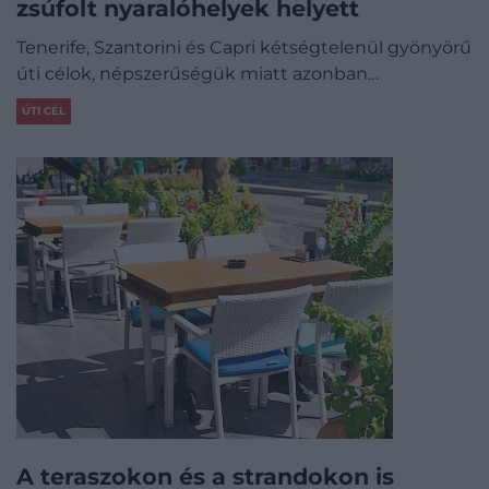
zsúfolt nyaralóhelyek helyett
Tenerife, Szantorini és Capri kétségtelenül gyönyörű
úti célok, népszerűségük miatt azonban…
ÚTI CÉL
A teraszokon és a strandokon is