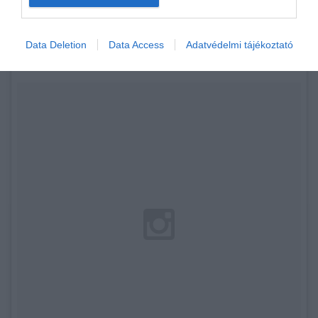
Shutterstock
Data Deletion
Data Access
Adatvédelmi tájékoztató