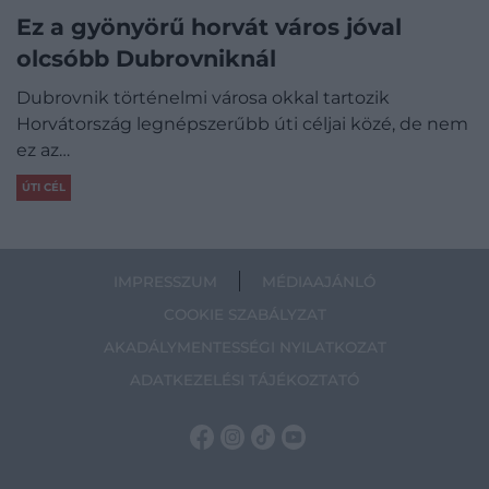
Ez a gyönyörű horvát város jóval
olcsóbb Dubrovniknál
Dubrovnik történelmi városa okkal tartozik
Horvátország legnépszerűbb úti céljai közé, de nem
ez az…
ÚTI CÉL
IMPRESSZUM
MÉDIAAJÁNLÓ
COOKIE SZABÁLYZAT
AKADÁLYMENTESSÉGI NYILATKOZAT
ADATKEZELÉSI TÁJÉKOZTATÓ