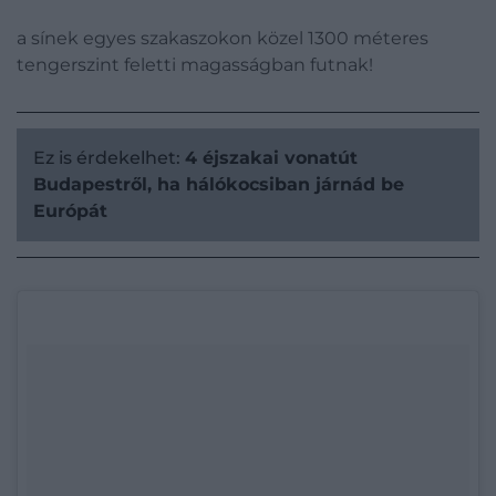
a sínek egyes szakaszokon közel 1300 méteres
tengerszint feletti magasságban futnak!
Ez is érdekelhet:
4 éjszakai vonatút
Budapestről, ha hálókocsiban járnád be
Európát