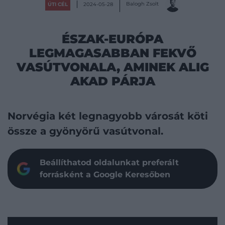
Balogh Zsolt
ÚTI CÉL
2024-05-28
ÉSZAK-EURÓPA
LEGMAGASABBAN FEKVŐ
VASÚTVONALA, AMINEK ALIG
AKAD PÁRJA
Norvégia két legnagyobb városát köti
össze a gyönyörű vasútvonal.
Beállíthatod oldalunkat preferált
forrásként a Google Keresőben