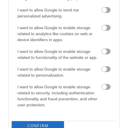
rókákat, hóbaglyokat vagy akár rénszarvasokat is
kiszúrhatnak útközben.
I want to allow Google to send me
personalized advertising.
I want to allow Google to enable storage
Ezt is figyelmedbe ajánljuk:
Európa
related to analytics like cookies on web or
legrövidebb vasútvonala, ami mindössze 3
device identifiers in apps.
percet vesz igénybe
I want to allow Google to enable storage
related to functionality of the website or app.
I want to allow Google to enable storage
related to personalization.
I want to allow Google to enable storage
related to security, including authentication
functionality and fraud prevention, and other
user protection.
CONFIRM