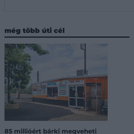
még több úti cél
85 millióért bárki megveheti