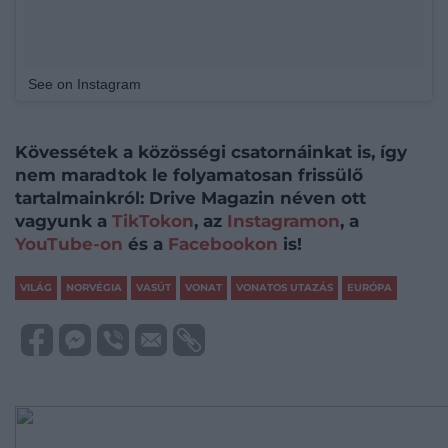
See on Instagram
Kövessétek a közösségi csatornáinkat is, így
nem maradtok le folyamatosan frissülő
tartalmainkról: Drive Magazin néven ott
vagyunk a
TikTokon
, az
Instagramon
, a
YouTube-on
és a
Facebookon
is!
VILÁG
NORVÉGIA
VASÚT
VONAT
VONATOS UTAZÁS
EURÓPA