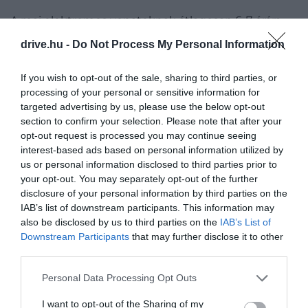
A mai elektromos vonatoknak átlagosan 6-7 órára
van szükségük a 496 kilométeres távolság
drive.hu -
Do Not Process My Personal Information
leküzdéséhez, az viszont biztos, hogy nem fog
unatkozni az, aki megveszi a nagyjából 40 ezer
If you wish to opt-out of the sale, sharing to third parties, or
forintba kerülő jegyet a járatra.
processing of your personal or sensitive information for
targeted advertising by us, please use the below opt-out
section to confirm your selection. Please note that after your
opt-out request is processed you may continue seeing
Ne hagyd ki!
A hegyvidékes francia sziget,
interest-based ads based on personal information utilized by
ahol Európa egyik legszebb vonatútja
us or personal information disclosed to third parties prior to
kanyarog
your opt-out. You may separately opt-out of the further
disclosure of your personal information by third parties on the
IAB’s list of downstream participants. This information may
also be disclosed by us to third parties on the
IAB’s List of
Downstream Participants
that may further disclose it to other
third parties.
Please note that this website/app uses one or more Google
Personal Data Processing Opt Outs
services and may gather and store information including but
not limited to your visit or usage behaviour. You may click to
I want to opt-out of the Sharing of my