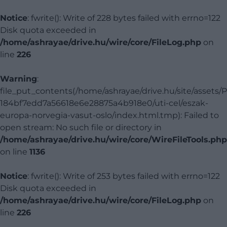
Notice
: fwrite(): Write of 228 bytes failed with errno=122
Disk quota exceeded in
/home/ashrayae/drive.hu/wire/core/FileLog.php
on
line
226
Warning
:
file_put_contents(/home/ashrayae/drive.hu/site/assets/
184bf7edd7a56618e6e28875a4b918e0/uti-cel/eszak-
europa-norvegia-vasut-oslo/index.html.tmp): Failed to
open stream: No such file or directory in
/home/ashrayae/drive.hu/wire/core/WireFileTools.php
on line
1136
Notice
: fwrite(): Write of 253 bytes failed with errno=122
Disk quota exceeded in
/home/ashrayae/drive.hu/wire/core/FileLog.php
on
line
226