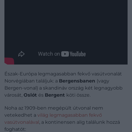
Észak-Európa legmagasabban fekvő vasútvonalát
Norvégiában találjuk: a
Bergensbanen
(vagy
Bergen-vonal) a skandináv ország két legnagyobb
városát,
Oslót
és
Bergent
köti össze.
Noha az 1909-ben megépült útvonal nem
vetekedhet a
világ legmagasabban fekvő
vasútvonalával
, a kontinensen alig találunk hozzá
foghatót: